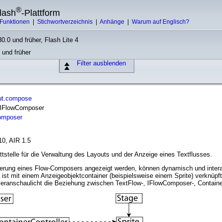
®
lash
-Plattform
Funktionen
|
Stichwortverzeichnis
|
Anhänge
|
Warum auf Englisch?
0.0 und früher, Flash Lite 4
 und früher
Filter ausblenden
out.compose
e IFlowComposer
omposer
10, AIR 1.5
ttstelle für die Verwaltung des Layouts und der Anzeige eines Textflusses.
tierung eines Flow-Composers angezeigt werden, können dynamisch und intera
r ist mit einem Anzeigeobjektcontainer (beispielsweise einem Sprite) verknüpft,
ranschaulicht die Beziehung zwischen TextFlow-, IFlowComposer-, Container