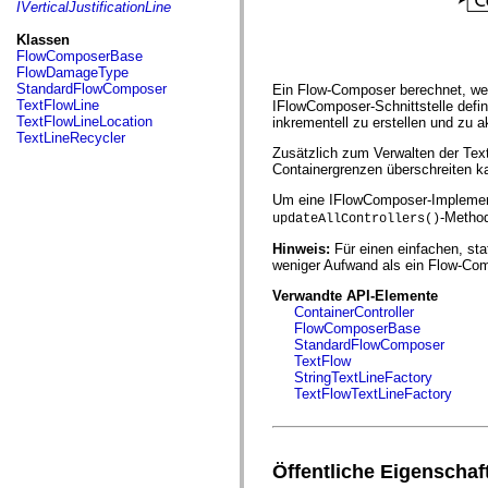
fl.events
IVerticalJustificationLine
fl.ik
fl.lang
Klassen
fl.livepreview
FlowComposerBase
fl.managers
FlowDamageType
fl.motion
StandardFlowComposer
Ein Flow-Composer berechnet, welc
fl.motion.easing
TextFlowLine
IFlowComposer-Schnittstelle defi
fl.rsl
TextFlowLineLocation
inkrementell zu erstellen und zu 
fl.text
TextLineRecycler
fl.transitions
Zusätzlich zum Verwalten der Text
fl.transitions.easing
Containergrenzen überschreiten kan
fl.video
flash.accessibility
Um eine IFlowComposer-Implement
flash.concurrent
-Method
updateAllControllers()
flash.crypto
flash.data
Hinweis:
Für einen einfachen, sta
flash.desktop
weniger Aufwand als ein Flow-Com
flash.display
flash.display3D
Verwandte API-Elemente
flash.display3D.textures
ContainerController
flash.errors
FlowComposerBase
flash.events
StandardFlowComposer
flash.external
TextFlow
flash.filesystem
StringTextLineFactory
flash.filters
TextFlowTextLineFactory
flash.geom
flash.globalization
flash.html
flash.media
Öffentliche Eigenschaf
flash.net