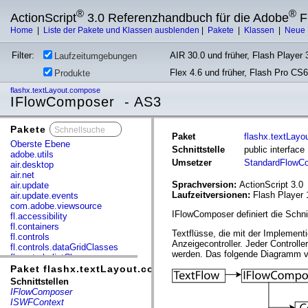
®
®
ActionScript
3.0 Referenzhandbuch für die Adobe
F
Home
|
Liste der Pakete und Klassen ausblenden
|
Pakete
|
Klassen
|
Neue 
Filter:
AIR 30.0 und früher, Flash Player 3
Laufzeitumgebungen
Flex 4.6 und früher, Flash Pro CS6
Produkte
flashx.textLayout.compose
IFlowComposer - AS3
Pakete
x
Paket
flashx.textLay
Oberste Ebene
Schnittstelle
public interfac
adobe.utils
Umsetzer
StandardFlowC
air.desktop
air.net
Sprachversion:
ActionScript 3.0
air.update
Laufzeitversionen:
Flash Player 
air.update.events
com.adobe.viewsource
IFlowComposer definiert die Schni
fl.accessibility
fl.containers
Textflüsse, die mit der Implemen
fl.controls
Anzeigecontroller. Jeder Controlle
fl.controls.dataGridClasses
werden. Das folgende Diagramm ve
fl.controls.listClasses
fl.controls.progressBarClasses
Paket flashx.textLayout.compose
fl.core
Schnittstellen
fl.data
IFlowComposer
fl.display
ISWFContext