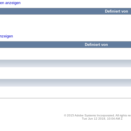
ten anzeigen
Definiert von
anzeigen
Definiert von
© 2015 Adobe Systems Incorporated. All rights re
Tue Jun 12 2018, 10:04 AM Z