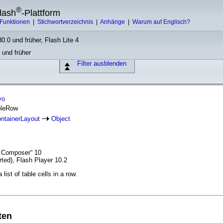
®
lash
-Plattform
Funktionen
|
Stichwortverzeichnis
|
Anhänge
|
Warum auf Englisch?
0.0 und früher, Flash Lite 4
 und früher
Filter ausblenden
vo
bleRow
ntainerLayout
Object
t Composer“ 10
ted), Flash Player 10.2
list of table cells in a row.
ten