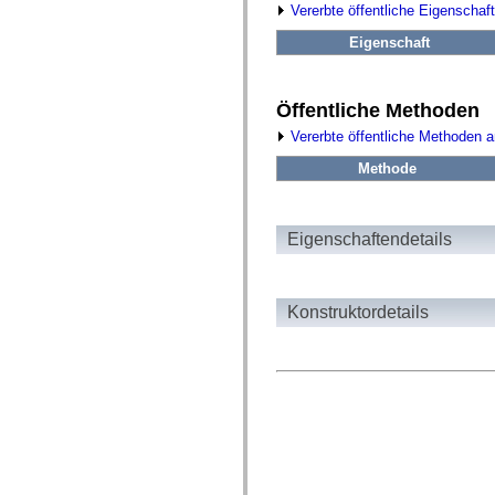
fl.events
Vererbte öffentliche Eigenschaf
fl.ik
fl.lang
Eigenschaft
fl.livepreview
fl.managers
fl.motion
fl.motion.easing
Öffentliche Methoden
fl.rsl
fl.text
Vererbte öffentliche Methoden 
fl.transitions
fl.transitions.easing
Methode
fl.video
flash.accessibility
flash.concurrent
flash.crypto
Eigenschaftendetails
flash.data
flash.desktop
flash.display
flash.display3D
Konstruktordetails
flash.display3D.textures
flash.errors
flash.events
flash.external
flash.filesystem
flash.filters
flash.geom
flash.globalization
flash.html
flash.media
flash.net