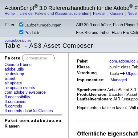
®
®
ActionScript
3.0 Referenzhandbuch für die Adobe
F
Home
|
Liste der Pakete und Klassen ausblenden
|
Pakete
|
Klassen
|
Neue 
Filter:
AIR 30.0 und früher, Flash Player 3
Laufzeitumgebungen
Flex 4.6 und früher, Flash Pro CS6
Produkte
com.adobe.icc.vo
Table - AS3 Asset Composer
Pakete
x
Paket
com.adobe.icc.
Oberste Ebene
Klasse
public class Tab
adobe.utils
Vererbung
Table
Object
air.desktop
air.net
Implementiert
IManaged
air.update
air.update.events
Sprachversion:
ActionScript 3.0
com.adobe.viewsource
Produktversion:
Baustein „Asse
fl.accessibility
Laufzeitversionen:
AIR (unsuppor
fl.containers
fl.controls
Represents a table in layout. Will c
fl.controls.dataGridClasses
fl.controls.listClasses
fl.controls.progressBarClasses
Paket com.adobe.icc.vo
fl.core
Klassen
fl.data
Öffentliche Eigenschaf
fl.display