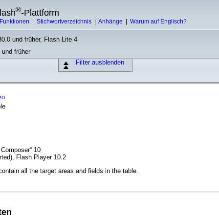
®
lash
-Plattform
Funktionen
|
Stichwortverzeichnis
|
Anhänge
|
Warum auf Englisch?
0.0 und früher, Flash Lite 4
 und früher
Filter ausblenden
vo
le
t Composer“ 10
ted), Flash Player 10.2
ontain all the target areas and fields in the table.
ten