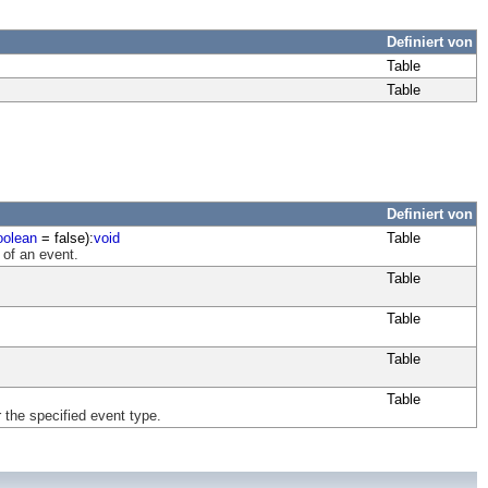
Definiert von
Table
Table
Definiert von
oolean
= false):
void
Table
 of an event.
Table
Table
Table
Table
 the specified event type.