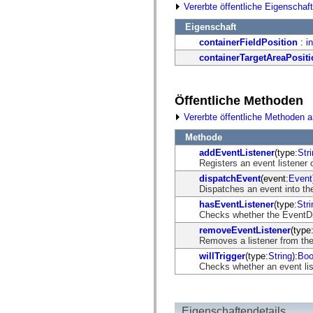
fl.events
Vererbte öffentliche Eigenschaf
fl.ik
fl.lang
Eigenschaft
fl.livepreview
containerFieldPosition
:
in
fl.managers
fl.motion
containerTargetAreaPositi
fl.motion.easing
fl.rsl
fl.text
fl.transitions
Öffentliche Methoden
fl.transitions.easing
fl.video
Vererbte öffentliche Methoden 
flash.accessibility
Methode
flash.concurrent
flash.crypto
addEventListener
(type:
Str
flash.data
Registers an event listener 
flash.desktop
dispatchEvent
(event:
Event
flash.display
Dispatches an event into the
flash.display3D
flash.display3D.textures
hasEventListener
(type:
Stri
flash.errors
Checks whether the EventDisp
flash.events
removeEventListener
(type
flash.external
Removes a listener from the
flash.filesystem
flash.filters
willTrigger
(type:
String
):
Boo
flash.geom
Checks whether an event list
flash.globalization
flash.html
flash.media
flash.net
Eigenschaftendetails