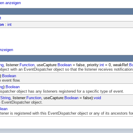
ten anzeigen
t
on
:
int
anzeigen
ing
, listener:
Function
, useCapture:
Boolean
= false, priority:
int
= 0, weakRef:
B
object with an EventDispatcher object so that the listener receives notification
):
Boolean
 event flow.
ng
):
Boolean
atcher object has any listeners registered for a specific type of event.
:
String
, listener:
Function
, useCapture:
Boolean
= false):
void
 EventDispatcher object.
lean
ener is registered with this EventDispatcher object or any of its ancestors for