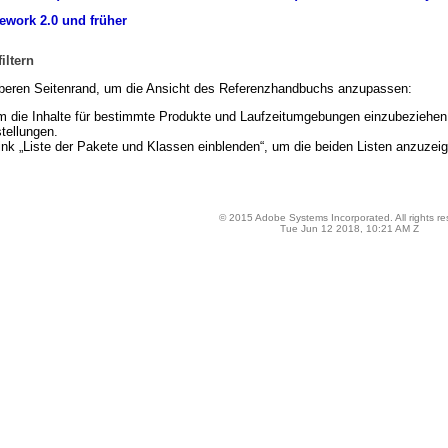
work 2.0 und früher
iltern
eren Seitenrand, um die Ansicht des Referenzhandbuchs anzupassen:
um die Inhalte für bestimmte Produkte und Laufzeitumgebungen einzubeziehen
tellungen.
nk „Liste der Pakete und Klassen einblenden“, um die beiden Listen anzuzeigen
© 2015 Adobe Systems Incorporated. All rights re
Tue Jun 12 2018, 10:21 AM Z