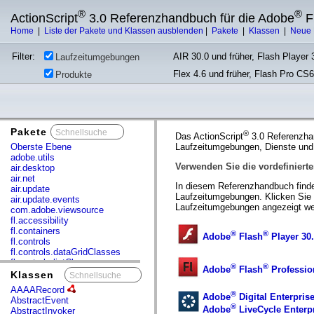
®
®
ActionScript
3.0 Referenzhandbuch für die Adobe
F
Home
|
Liste der Pakete und Klassen ausblenden
|
Pakete
|
Klassen
|
Neue 
Filter:
AIR 30.0 und früher, Flash Player 3
Laufzeitumgebungen
Flex 4.6 und früher, Flash Pro CS6
Produkte
Pakete
x
®
Das ActionScript
3.0 Referenzha
Oberste Ebene
Laufzeitumgebungen, Dienste und 
adobe.utils
Verwenden Sie die vordefinierte
air.desktop
air.net
In diesem Referenzhandbuch finde
air.update
Laufzeitumgebungen. Klicken Sie 
air.update.events
Laufzeitumgebungen angezeigt we
com.adobe.viewsource
fl.accessibility
fl.containers
®
®
Adobe
Flash
Player 30.
fl.controls
fl.controls.dataGridClasses
fl.controls.listClasses
®
®
Adobe
Flash
Professio
fl.controls.progressBarClasses
Klassen
x
fl.core
AAAARecord
fl.data
®
Adobe
Digital Enterprise
AbstractEvent
fl.display
®
Adobe
LiveCycle Enterpr
AbstractInvoker