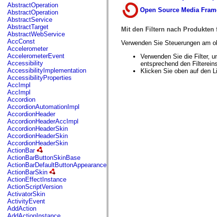
fl.events
AbstractOperation
fl.ik
Open Source Media Frame
AbstractOperation
fl.lang
AbstractService
fl.livepreview
AbstractTarget
Mit den Filtern nach Produkten f
fl.managers
AbstractWebService
fl.motion
AccConst
Verwenden Sie Steuerungen am ob
fl.motion.easing
Accelerometer
fl.rsl
AccelerometerEvent
Verwenden Sie die Filter, 
fl.text
Accessibility
entsprechend den Filtereins
fl.transitions
AccessibilityImplementation
Klicken Sie oben auf den Li
fl.transitions.easing
AccessibilityProperties
fl.video
AccImpl
flash.accessibility
AccImpl
flash.concurrent
Accordion
flash.crypto
AccordionAutomationImpl
flash.data
AccordionHeader
flash.desktop
AccordionHeaderAccImpl
flash.display
AccordionHeaderSkin
flash.display3D
AccordionHeaderSkin
flash.display3D.textures
AccordionHeaderSkin
flash.errors
ActionBar
flash.events
ActionBarButtonSkinBase
flash.external
ActionBarDefaultButtonAppearance
flash.filesystem
ActionBarSkin
flash.filters
ActionEffectInstance
flash.geom
ActionScriptVersion
flash.globalization
ActivatorSkin
flash.html
ActivityEvent
flash.media
AddAction
flash.net
AddActionInstance