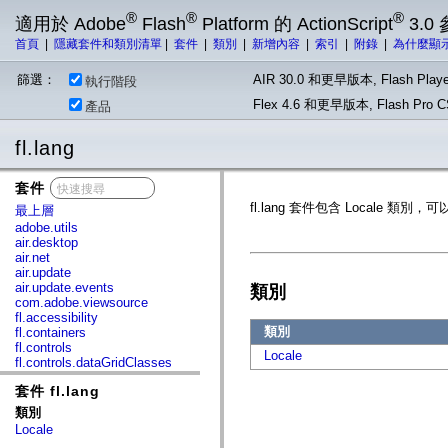
®
®
®
適用於 Adobe
Flash
Platform 的 ActionScript
3.0
首頁
|
隱藏套件和類別清單
|
套件
|
類別
|
新增內容
|
索引
|
附錄
|
為什麼顯
篩選：
AIR 30.0 和更早版本, Flash Playe
執行階段
Flex 4.6 和更早版本, Flash Pr
產品
fl.lang
套件
x
fl.lang 套件包含 Locale 類
最上層
adobe.utils
air.desktop
air.net
air.update
air.update.events
類別
com.adobe.viewsource
fl.accessibility
類別
fl.containers
fl.controls
Locale
fl.controls.dataGridClasses
fl.controls.listClasses
套件 fl.lang
fl.controls.progressBarClasses
fl.core
類別
fl.data
Locale
fl.display