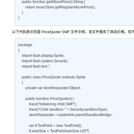
    public function getAlbumPrice():String { 

        return musicStore.getRegularAlbumPrice();     

    } 

}
以下代码表示的是 PriceQuoter SWF 文件示例，该文件报告了商店价格
package 

{ 

    import flash.display.Sprite; 

    import flash.system.Security; 

    import flash.text.*; 

    public class PriceQuoter extends Sprite 

    { 

        private var storeRequester:Object; 

        public function PriceQuoter() { 

            trace("Initializing child SWF"); 

            trace("Child sandbox: " + Security.sandboxType); 

            storeRequester = loaderInfo.parentSandboxBridge; 

            var tf:TextField = new TextField(); 

            tf.autoSize = TextFieldAutoSize.LEFT; 
