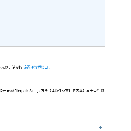
函数的示例，请参阅
设置沙箱桥接口
。
桥公开
readFile(path:String)
方法（读取任意文件的内容）易于受到滥