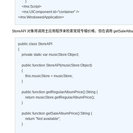
        } 

    </mx:Script> 

    <mx:UIComponent id="container" /> 

</mx:WindowedApplication> 
StoreAPI 对象将调用主应用程序来检索常规专辑价格，但在调用
getSaleAlb
public class StoreAPI 

{ 

    private static var musicStore:Object; 

    public function StoreAPI(musicStore:Object) 

    { 

        this.musicStore = musicStore; 

    } 

    public function getRegularAlbumPrice():String { 

        return musicStore.getRegularAlbumPrice(); 

    } 

    public function getSaleAlbumPrice():String { 

        return "Not available"; 

    } 
