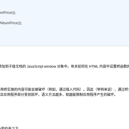
mPrice()); 

AlbumPrice()); 

加到子级文档的 JavaScript window 对象中。有关如何在 HTML 内容中设置桥
，调用桥实施的内容可能会被破坏（例如，通过插入代码）。因此（举例来说），通过
。一旦应用程序部分受到损坏，语义方法越多，就越能限制应用程序产生的破坏。
s 的条款约束之下。