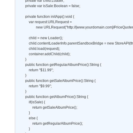
        private var child:Loader; 

        private var isSale:Boolean = false; 

        private function initApp():void { 

            var request:URLRequest =  

                    new URLRequest("http://[www.yourdomain.com]/PriceQuoter.
            child = new Loader(); 

            child.contentLoaderInfo.parentSandboxBridge = new StoreAPI(this
            child.load(request); 

            container.addChild(child); 

        } 

        public function getRegularAlbumPrice():String { 

            return "$11.99"; 

        } 

        public function getSaleAlbumPrice():String { 

            return "$9.99"; 

        } 

        public function getAlbumPrice():String { 

            if(isSale) { 

                return getSaleAlbumPrice(); 

            } 

            else { 

                return getRegularAlbumPrice();     

            } 
