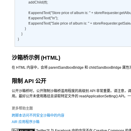
            addChild(tf); 

            tf.appendText("Store price of album is: " + storeRequester.getAlbu
            tf.appendText("\n"); 

            tf.appendText("Sale price of album is: " + storeRequester.getSale
        } 

    } 

}
沙箱桥示例 (HTML)
在 HTML 内容中，会将
parentSandboxBridge
和
childSandboxBridge
属性添
限制 API 公开
公开沙箱桥时，公开限制沙箱桥滥用程度的高级别 API 非常重要。请注意
用。最好公开未使用路径且读取特定文件的
readApplicationSetting()
API
更多帮助主题
跨脚本访问不同安全沙箱中的内容
AIR 应用程序沙箱
Twitter™ 与 Facebook 中的内容不在 Creative Common