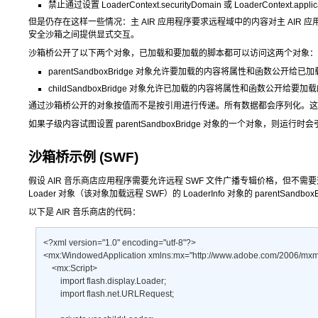
禁止通过设置
LoaderContext.securityDomain
或
LoaderContext.appli
但是仍存在这样一些情况：主 AIR 应用程序要求远程域中的内容对主 AI
安全沙箱之间提供显式交互。
沙箱桥公开了以下两个对象，已加载和要加载的脚本都可以访问这两个对象：
parentSandboxBridge
对象允许要加载的内容将属性和函数公开给已加
childSandboxBridge
对象允许已加载的内容将属性和函数公开给要加载
通过沙箱桥公开的对象按值而不是按引用进行传递。所有数据都会序列化。这
如果子级内容试图设置 parentSandboxBridge 对象的一个对象，则运行时会引发 
沙箱桥示例 (SWF)
假设 AIR 音乐商店应用程序需要允许远程 SWF 文件广播专辑价格，但不需要远
Loader 对象（该对象加载远程 SWF）的 LoaderInfo 对象的
parentSandbox
以下是 AIR 音乐商店的代码：
<?xml version="1.0" encoding="utf-8"?> 

<mx:WindowedApplication xmlns:mx="http://www.adobe.com/2006/mxml" la
    <mx:Script> 

        import flash.display.Loader; 

        import flash.net.URLRequest; 
