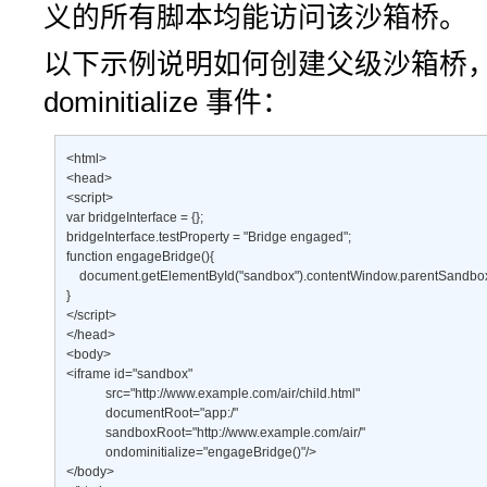
义的所有脚本均能访问该沙箱桥。
以下示例说明如何创建父级沙箱桥，以
dominitialize
事件：
<html> 

<head> 

<script> 

var bridgeInterface = {}; 

bridgeInterface.testProperty = "Bridge engaged"; 

function engageBridge(){ 

    document.getElementById("sandbox").contentWindow.parentSandboxBr
} 

</script> 

</head> 

<body> 

<iframe id="sandbox" 

            src="http://www.example.com/air/child.html"  

            documentRoot="app:/" 

            sandboxRoot="http://www.example.com/air/" 

            ondominitialize="engageBridge()"/> 

</body> 
