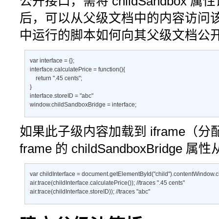
公开接口，需将
childSandbox
属性
后，可以从父级文档中的内容访问
中运行的脚本如何向其父级文档公
var interface = {}; 

interface.calculatePrice = function(){ 

    return ".45 cents"; 

} 

interface.storeID = "abc" 

window.childSandboxBridge = interface;
如果此子级内容加载到 iframe（分配的
frame 的
childSandboxBridge
属性
var childInterface = document.getElementById("child").contentWindow.c
air.trace(childInterface.calculatePrice()); //traces ".45 cents" 

air.trace(childInterface.storeID)); //traces "abc"