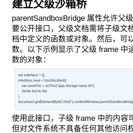
建立父级沙箱桥
parentSandboxBridge
属性允许父
要公开接口，父级文档需将子级文
档中定义的函数或对象。然后，可
数。以下示例显示了父级 frame
数的对象：
var interface = {}; 

interface.save = function(text){ 

    var saveFile = air.File("app-storage:/save.txt"); 

    //write text to file 

} 

document.getElementById("child").contentWindow.parentSandboxBridge
使用此接口，子级 frame 中的
但对文件系统不具备任何其他访问权利