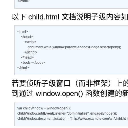
</html>
以下
child.html
文档说明子级内容
<html> 

    <head> 

        <script> 

            document.write(window.parentSandboxBridge.testProperty); 

        </script>   

    </head>   

    <body></body> 

</html>
若要侦听子级窗口（而非框架）上
到通过
window.open()
函数创建的新子
var childWindow = window.open(); 

childWindow.addEventListener("dominitialize", engageBridge()); 

childWindow.document.location = "http://www.example.com/air/child.htm