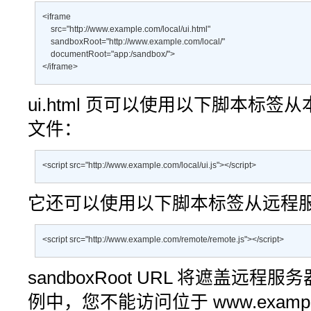
<iframe 

    src="http://www.example.com/local/ui.html"  

    sandboxRoot="http://www.example.com/local/"  

    documentRoot="app:/sandbox/"> 

</iframe>
ui.html
页可以使用以下脚本标签从
文件：
<script src="http://www.example.com/local/ui.js"></script>
它还可以使用以下脚本标签从远程
<script src="http://www.example.com/remote/remote.js"></script>
sandboxRoot
URL 将遮盖远程服务
例中，您不能访问位于
www.exampl