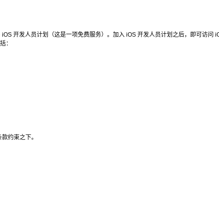
S 开发人员计划（这是一项免费服务）。加入 iOS 开发人员计划之后，即可访问 iOS Prov
括：
s 的条款约束之下。