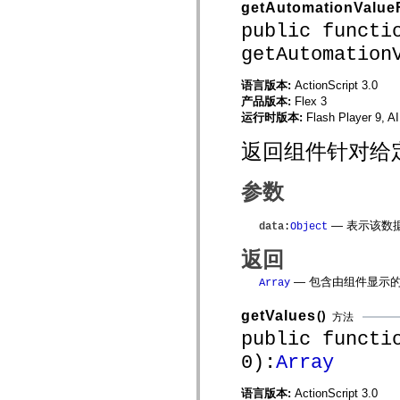
getAutomationValue
spark.automation.delegates.components.supportClasses
public functi
spark.automation.delegates.skins.spark
spark.automation.events
getAutomation
spark.collections
spark.components
spark.components.calendarClasses
语言版本:
ActionScript 3.0
spark.components.gridClasses
产品版本:
Flex 3
spark.components.mediaClasses
运行时版本:
Flash Player 9, A
spark.components.supportClasses
spark.components.windowClasses
返回组件针对给
spark.core
spark.effects
spark.effects.animation
参数
spark.effects.easing
spark.effects.interpolation
spark.effects.supportClasses
— 表示该数
data
:
Object
spark.events
spark.filters
返回
spark.formatters
spark.formatters.supportClasses
spark.globalization
— 包含由组件显示
Array
spark.globalization.supportClasses
spark.layouts
getValues
()
方法
spark.layouts.supportClasses
public functi
spark.managers
spark.modules
0):
Array
spark.preloaders
spark.primitives
spark.primitives.supportClasses
语言版本:
ActionScript 3.0