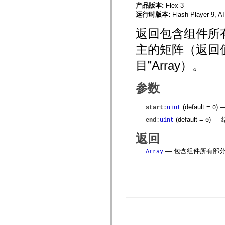
spark.skins
产品版本:
Flex 3
spark.skins.mobile
运行时版本:
Flash Player 9, A
spark.skins.mobile.supportClasses
spark.skins.spark
返回包含组件所
spark.skins.spark.mediaClasses.fullScreen
spark.skins.spark.mediaClasses.normal
spark.skins.spark.windowChrome
主的矩阵（返回值
spark.skins.wireframe
spark.skins.wireframe.mediaClasses
目”Array）。
spark.skins.wireframe.mediaClasses.fullScreen
spark.transitions
spark.utils
参数
spark.validators
spark.validators.supportClasses
(default =
)
—
语言元素
start
:
uint
0
全局常量
(default =
)
— 
end
:
uint
0
全局函数
返回
运算符
语句、关键字和指令
— 包含组件所有部
Array
特殊类型
附录
新增内容
编译器错误
编译器警告
运行时错误
迁移到 ActionScript 3
支持的字符集