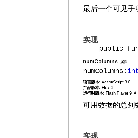
mx.controls
最后一个可见子
mx.controls.advancedDataGridClasses
mx.controls.dataGridClasses
mx.controls.listClasses
mx.controls.menuClasses
mx.controls.olapDataGridClasses
mx.controls.scrollClasses
mx.controls.sliderClasses
实现
mx.controls.textClasses
mx.controls.treeClasses
public funct
mx.controls.videoClasses
mx.core
mx.core.windowClasses
numColumns
属性
mx.effects
mx.effects.easing
numColumns:
in
mx.effects.effectClasses
mx.events
mx.filters
语言版本:
ActionScript 3.0
mx.flash
产品版本:
Flex 3
mx.formatters
运行时版本:
Flash Player 9, A
mx.geom
mx.graphics
可用数据的总列
mx.graphics.codec
mx.graphics.shaderClasses
mx.logging
mx.logging.errors
mx.logging.targets
mx.managers
mx.modules
实现
mx.netmon