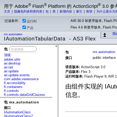
®
®
®
用于 Adobe
Flash
Platform 的 ActionScript
3.0 参
主页
|
隐藏包列表和类列表
|
包
|
类
|
新增内容
|
索引
|
附录
|
为什么显示为
过滤条件:
AIR 30.0 和更早版本, Flash Pla
运行时
Flex 4.6 和更早版本, Flash 
产品
隐
mx.automation
IAutomationTabularData - AS3 Flex
包
x
mx.automation
包
顶级
public interfac
接口
adobe.utils
air.desktop
语言版本:
ActionScript 3.0
air.net
air.update
产品版本:
Flex 3
air.update.events
运行时版本:
Flash Player 9, AIR 1
com.adobe.viewsource
fl.accessibility
由组件实现的 IAut
fl.containers
fl.controls
信息。
fl.controls.dataGridClasses
fl.controls.listClasses
包 mx.automation
fl.controls.progressBarClasses
fl.core
接口
fl.data
IAutomationClass
fl.display
IAutomationClass2