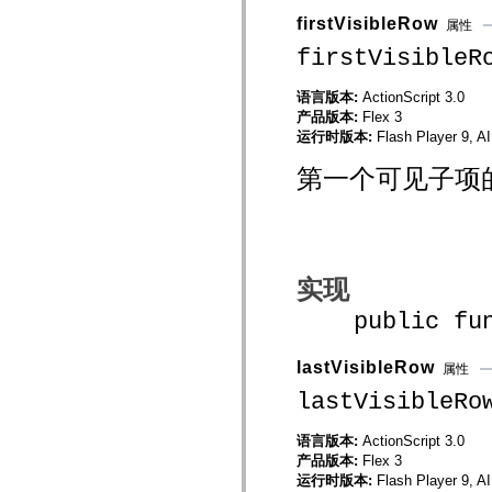
mx.automation.air
firstVisibleRow
属性
mx.automation.delegates
mx.automation.delegates.advancedDataGrid
firstVisibleR
mx.automation.delegates.charts
mx.automation.delegates.containers
mx.automation.delegates.controls
语言版本:
ActionScript 3.0
mx.automation.delegates.controls.dataGridClasses
产品版本:
Flex 3
mx.automation.delegates.controls.fileSystemClasses
运行时版本:
Flash Player 9, A
mx.automation.delegates.core
mx.automation.delegates.flashflexkit
第一个可见子项
mx.automation.events
mx.binding
mx.binding.utils
mx.charts
mx.charts.chartClasses
mx.charts.effects
mx.charts.effects.effectClasses
实现
mx.charts.events
mx.charts.renderers
public funct
mx.charts.series
mx.charts.series.items
mx.charts.series.renderData
lastVisibleRow
属性
mx.charts.styles
mx.collections
lastVisibleRo
mx.collections.errors
mx.containers
mx.containers.accordionClasses
语言版本:
ActionScript 3.0
mx.containers.dividedBoxClasses
产品版本:
Flex 3
mx.containers.errors
运行时版本:
Flash Player 9, A
mx.containers.utilityClasses