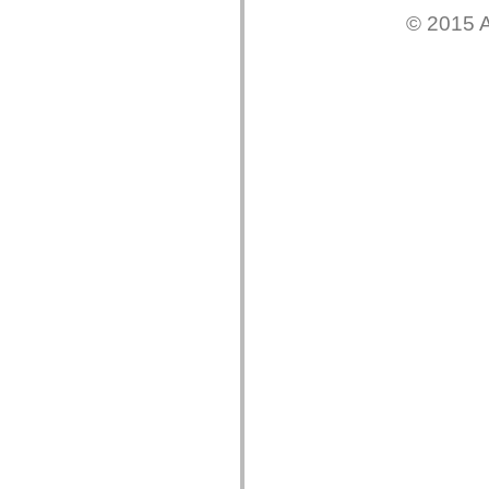
仅适用于 MXML 的标签
© 2015 A
Motion XML 元素
Timed Text 标记
不推荐使用的元素的列表
AccessibilityImplementation 常量
如何使用 ActionScript 示例
法律声明