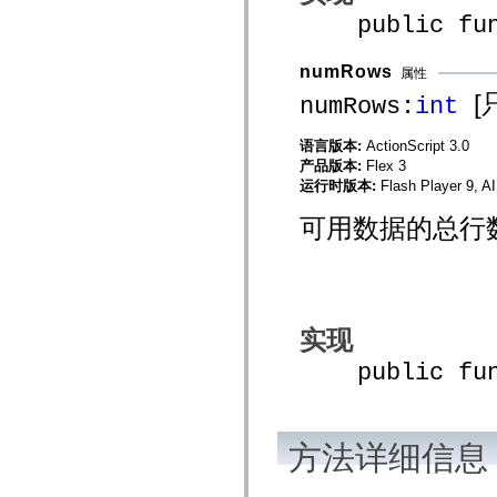
mx.olap
public funct
mx.olap.aggregators
mx.preloaders
mx.printing
numRows
属性
mx.resources
[
mx.rpc
numRows:
int
mx.rpc.events
mx.rpc.http
语言版本:
ActionScript 3.0
mx.rpc.http.mxml
mx.rpc.mxml
产品版本:
Flex 3
mx.rpc.remoting
运行时版本:
Flash Player 9, A
mx.rpc.remoting.mxml
mx.rpc.soap
可用数据的总行
mx.rpc.soap.mxml
mx.rpc.wsdl
mx.rpc.xml
mx.skins
mx.skins.halo
mx.skins.spark
mx.skins.wireframe
实现
mx.skins.wireframe.windowChrome
mx.states
public funct
mx.styles
mx.utils
mx.validators
spark.accessibility
spark.automation.delegates
方法详细信息
spark.automation.delegates.components
spark.automation.delegates.components.gridClasses
spark.automation.delegates.components.mediaClasses