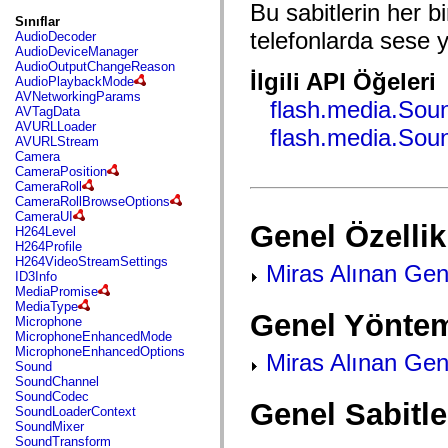
fl.events
Bu sabitlerin her bi
fl.ik
Sınıflar
fl.lang
telefonlarda sese y
AudioDecoder
fl.livepreview
AudioDeviceManager
fl.managers
AudioOutputChangeReason
İlgili API Öğeleri
fl.motion
AudioPlaybackMode
fl.motion.easing
AVNetworkingParams
flash.media.Sou
fl.rsl
AVTagData
fl.text
AVURLLoader
flash.media.Sou
fl.transitions
AVURLStream
fl.transitions.easing
Camera
fl.video
CameraPosition
flash.accessibility
CameraRoll
flash.concurrent
CameraRollBrowseOptions
flash.crypto
CameraUI
Genel Özellik
flash.data
H264Level
flash.desktop
H264Profile
flash.display
H264VideoStreamSettings
Miras Alınan Gene
flash.display3D
ID3Info
flash.display3D.textures
MediaPromise
flash.errors
MediaType
Genel Yöntem
flash.events
Microphone
flash.external
MicrophoneEnhancedMode
flash.filesystem
MicrophoneEnhancedOptions
Miras Alınan Gen
flash.filters
Sound
flash.geom
SoundChannel
flash.globalization
SoundCodec
Genel Sabitle
flash.html
SoundLoaderContext
flash.media
SoundMixer
flash.net
SoundTransform