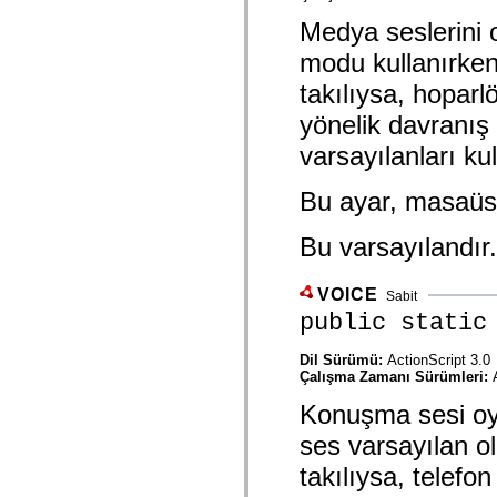
mx.controls
Medya seslerini 
mx.controls.advancedDataGridClasses
mx.controls.dataGridClasses
modu kullanırken 
mx.controls.listClasses
mx.controls.menuClasses
takılıysa, hoparlö
mx.controls.olapDataGridClasses
mx.controls.scrollClasses
yönelik davranış 
mx.controls.sliderClasses
mx.controls.textClasses
varsayılanları kul
mx.controls.treeClasses
mx.controls.videoClasses
mx.core
Bu ayar, masaüstü
mx.core.windowClasses
mx.effects
Bu varsayılandır.
mx.effects.easing
mx.effects.effectClasses
mx.events
mx.filters
VOICE
Sabit
mx.flash
public static
mx.formatters
mx.geom
mx.graphics
Dil Sürümü:
ActionScript 3.0
mx.graphics.codec
Çalışma Zamanı Sürümleri:
mx.graphics.shaderClasses
Konuşma sesi oy
mx.logging
mx.logging.errors
ses varsayılan ola
mx.logging.targets
mx.managers
takılıysa, telefon
mx.modules
mx.netmon