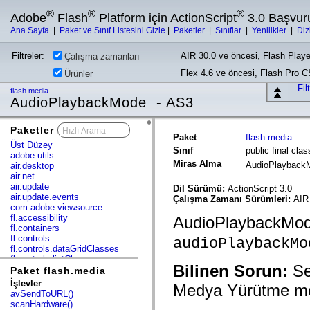
®
®
®
Adobe
Flash
Platform için ActionScript
3.0 Başvur
Ana Sayfa
|
Paket ve Sınıf Listesini Gizle
|
Paketler
|
Sınıflar
|
Yenilikler
|
Diz
Filtreler:
AIR 30.0 ve öncesi, Flash Playe
Çalışma zamanları
Flex 4.6 ve öncesi, Flash Pro 
Ürünler
Fil
flash.media
AudioPlaybackMode - AS3
Paketler
x
Paket
flash.media
Üst Düzey
Sınıf
public final cl
adobe.utils
Miras Alma
AudioPlaybac
air.desktop
air.net
air.update
Dil Sürümü:
ActionScript 3.0
air.update.events
Çalışma Zamanı Sürümleri:
AIR
com.adobe.viewsource
fl.accessibility
AudioPlaybackMode
fl.containers
fl.controls
audioPlaybackMo
fl.controls.dataGridClasses
fl.controls.listClasses
Bilinen Sorun:
Se
fl.controls.progressBarClasses
Paket flash.media
fl.core
İşlevler
Medya Yürütme mo
fl.data
avSendToURL()
fl.display
scanHardware()