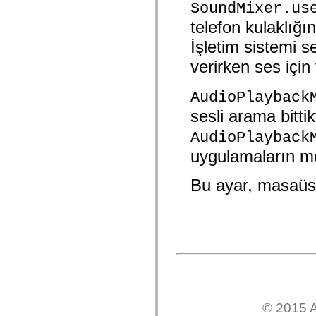
SoundMixer.us
mx.olap
mx.olap.aggregators
telefon kulaklığın
mx.preloaders
mx.printing
İşletim sistemi s
mx.resources
mx.rpc
verirken ses için 
mx.rpc.events
mx.rpc.http
mx.rpc.http.mxml
AudioPlayback
mx.rpc.mxml
sesli arama bitti
mx.rpc.remoting
mx.rpc.remoting.mxml
AudioPlayback
mx.rpc.soap
mx.rpc.soap.mxml
uygulamaların m
mx.rpc.wsdl
mx.rpc.xml
mx.skins
Bu ayar, masaüstü
mx.skins.halo
mx.skins.spark
mx.skins.wireframe
mx.skins.wireframe.windowChrome
mx.states
mx.styles
mx.utils
mx.validators
spark.accessibility
spark.automation.delegates
spark.automation.delegates.components
spark.automation.delegates.components.gridClasses
© 2015 A
spark.automation.delegates.components.mediaClasses