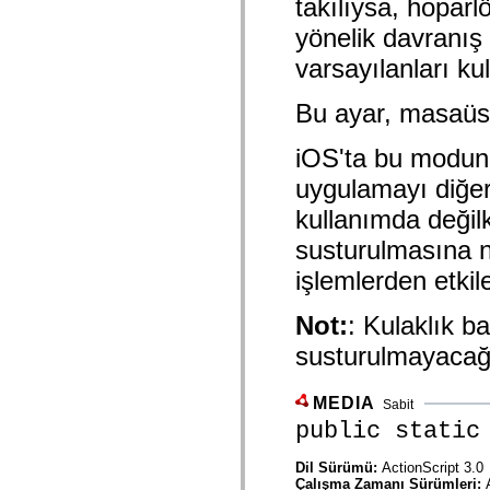
takılıysa, hoparlö
mx.automation.air
mx.automation.delegates
yönelik davranış 
mx.automation.delegates.advancedDataGrid
mx.automation.delegates.charts
varsayılanları kul
mx.automation.delegates.containers
mx.automation.delegates.controls
mx.automation.delegates.controls.dataGridClasses
Bu ayar, masaüstü
mx.automation.delegates.controls.fileSystemClasses
mx.automation.delegates.core
iOS'ta bu modun k
mx.automation.delegates.flashflexkit
mx.automation.events
uygulamayı diğer
mx.binding
mx.binding.utils
kullanımda değilk
mx.charts
mx.charts.chartClasses
susturulmasına n
mx.charts.effects
mx.charts.effects.effectClasses
işlemlerden etki
mx.charts.events
mx.charts.renderers
mx.charts.series
Not:
: Kulaklık b
mx.charts.series.items
susturulmayacağ
mx.charts.series.renderData
mx.charts.styles
mx.collections
mx.collections.errors
MEDIA
Sabit
mx.containers
public static
mx.containers.accordionClasses
mx.containers.dividedBoxClasses
mx.containers.errors
Dil Sürümü:
ActionScript 3.0
mx.containers.utilityClasses
Çalışma Zamanı Sürümleri: