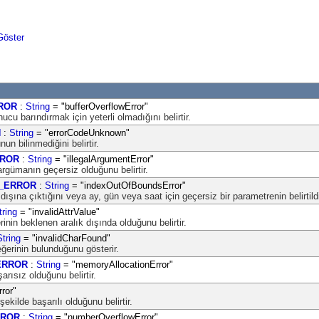
Göster
ROR
:
String
= "bufferOverflowError"
onucu barındırmak için yeterli olmadığını belirtir.
N
:
String
= "errorCodeUnknown"
n bilinmediğini belirtir.
RROR
:
String
= "illegalArgumentError"
 argümanın geçersiz olduğunu belirtir.
_ERROR
:
String
= "indexOutOfBoundsError"
dışına çıktığını veya ay, gün veya saat için geçersiz bir parametrenin belirtildiği
tring
= "invalidAttrValue"
ğerinin beklenen aralık dışında olduğunu belirtir.
String
= "invalidCharFound"
ğerinin bulunduğunu gösterir.
ERROR
:
String
= "memoryAllocationError"
arısız olduğunu belirtir.
ror"
şekilde başarılı olduğunu belirtir.
RROR
:
String
= "numberOverflowError"