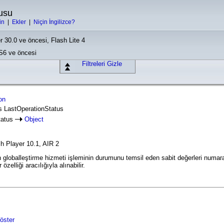
usu
in
|
Ekler
|
Niçin İngilizce?
r 30.0 ve öncesi, Flash Lite 4
CS6 ve öncesi
Filtreleri Gizle
ion
ss LastOperationStatus
tatus
Object
h Player 10.1, AIR 2
 globalleştirme hizmeti işleminin durumunu temsil eden sabit değerleri numarala
özelliği aracılığıyla alınabilir.
öster