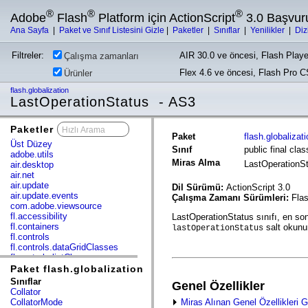
®
®
®
Adobe
Flash
Platform için ActionScript
3.0 Başvur
Ana Sayfa
|
Paket ve Sınıf Listesini Gizle
|
Paketler
|
Sınıflar
|
Yenilikler
|
Diz
Filtreler:
AIR 30.0 ve öncesi, Flash Playe
Çalışma zamanları
Flex 4.6 ve öncesi, Flash Pro 
Ürünler
flash.globalization
LastOperationStatus - AS3
Paketler
x
Paket
flash.globalizat
Üst Düzey
Sınıf
public final cla
adobe.utils
Miras Alma
LastOperationS
air.desktop
air.net
air.update
Dil Sürümü:
ActionScript 3.0
air.update.events
Çalışma Zamanı Sürümleri:
Flas
com.adobe.viewsource
fl.accessibility
LastOperationStatus sınıfı, en son
fl.containers
salt okunur 
lastOperationStatus
fl.controls
fl.controls.dataGridClasses
fl.controls.listClasses
fl.controls.progressBarClasses
Paket flash.globalization
fl.core
Sınıflar
Genel Özellikler
fl.data
Collator
fl.display
Miras Alınan Genel Özellikleri G
CollatorMode