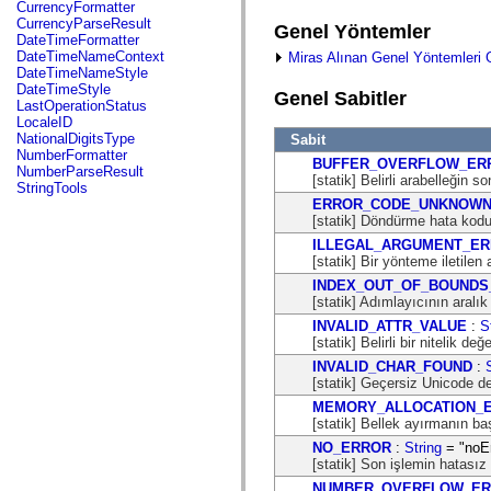
fl.events
CurrencyFormatter
fl.ik
CurrencyParseResult
Genel Yöntemler
fl.lang
DateTimeFormatter
fl.livepreview
DateTimeNameContext
Miras Alınan Genel Yöntemleri 
fl.managers
DateTimeNameStyle
fl.motion
DateTimeStyle
Genel Sabitler
fl.motion.easing
LastOperationStatus
fl.rsl
LocaleID
fl.text
NationalDigitsType
Sabit
fl.transitions
NumberFormatter
BUFFER_OVERFLOW_ER
fl.transitions.easing
NumberParseResult
[statik] Belirli arabelleğin s
fl.video
StringTools
flash.accessibility
ERROR_CODE_UNKNOW
flash.concurrent
[statik] Döndürme hata kodunu
flash.crypto
ILLEGAL_ARGUMENT_E
flash.data
[statik] Bir yönteme iletilen
flash.desktop
flash.display
INDEX_OUT_OF_BOUNDS
flash.display3D
[statik] Adımlayıcının aralık 
flash.display3D.textures
INVALID_ATTR_VALUE
:
S
flash.errors
[statik] Belirli bir nitelik de
flash.events
flash.external
INVALID_CHAR_FOUND
:
flash.filesystem
[statik] Geçersiz Unicode de
flash.filters
MEMORY_ALLOCATION_
flash.geom
[statik] Bellek ayırmanın baş
flash.globalization
flash.html
NO_ERROR
:
String
= "noEr
flash.media
[statik] Son işlemin hatasız 
flash.net
NUMBER_OVERFLOW_E