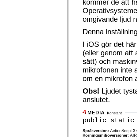
kommer de att ha
mx.automation.air
mx.automation.delegates
Operativsysteme
mx.automation.delegates.advancedDataGrid
mx.automation.delegates.charts
omgivande ljud nä
mx.automation.delegates.containers
mx.automation.delegates.controls
mx.automation.delegates.controls.dataGridClasses
Denna inställning
mx.automation.delegates.controls.fileSystemClasses
mx.automation.delegates.core
I iOS gör det här
mx.automation.delegates.flashflexkit
mx.automation.events
(eller genom att
mx.binding
mx.binding.utils
sätt) och maskin
mx.charts
mx.charts.chartClasses
mikrofonen inte 
mx.charts.effects
mx.charts.effects.effectClasses
om en mikrofon 
mx.charts.events
mx.charts.renderers
mx.charts.series
Obs!
Ljudet tyst
mx.charts.series.items
anslutet.
mx.charts.series.renderData
mx.charts.styles
mx.collections
mx.collections.errors
MEDIA
Konstant
mx.containers
public static
mx.containers.accordionClasses
mx.containers.dividedBoxClasses
mx.containers.errors
Språkversion:
ActionScript 3.
mx.containers.utilityClasses
Körningsmiljöversioner:
AIR