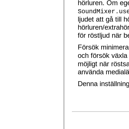
hörluren. Om e
mx.olap
mx.olap.aggregators
SoundMixer.us
mx.preloaders
mx.printing
ljudet att gå till
mx.resources
mx.rpc
hörluren/extrahö
mx.rpc.events
mx.rpc.http
för röstljud när 
mx.rpc.http.mxml
mx.rpc.mxml
Försök minimer
mx.rpc.remoting
mx.rpc.remoting.mxml
och försök växla 
mx.rpc.soap
mx.rpc.soap.mxml
möjligt när rösts
mx.rpc.wsdl
mx.rpc.xml
använda medialä
mx.skins
mx.skins.halo
mx.skins.spark
Denna inställning
mx.skins.wireframe
mx.skins.wireframe.windowChrome
mx.states
mx.styles
mx.utils
mx.validators
spark.accessibility
spark.automation.delegates
spark.automation.delegates.components
spark.automation.delegates.components.gridClasses
spark.automation.delegates.components.mediaClasses