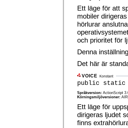
mx.controls
Ett läge för att 
mx.controls.advancedDataGridClasses
mx.controls.dataGridClasses
mobiler dirigera
mx.controls.listClasses
mx.controls.menuClasses
hörlurar anslutna
mx.controls.olapDataGridClasses
mx.controls.scrollClasses
operativsystemet
mx.controls.sliderClasses
mx.controls.textClasses
och prioritet för 
mx.controls.treeClasses
mx.controls.videoClasses
mx.core
Denna inställning
mx.core.windowClasses
mx.effects
Det här är stand
mx.effects.easing
mx.effects.effectClasses
mx.events
mx.filters
VOICE
Konstant
mx.flash
public static
mx.formatters
mx.geom
mx.graphics
Språkversion:
ActionScript 3.
mx.graphics.codec
Körningsmiljöversioner:
AIR
mx.graphics.shaderClasses
Ett läge för upps
mx.logging
mx.logging.errors
dirigeras ljudet
mx.logging.targets
mx.managers
finns extrahörlu
mx.modules
mx.netmon