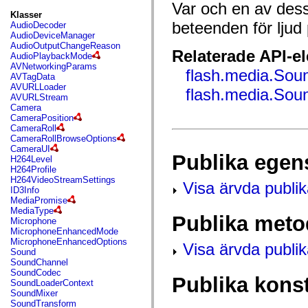
fl.events
Var och en av dess
fl.ik
Klasser
fl.lang
beteenden för ljud
AudioDecoder
fl.livepreview
AudioDeviceManager
fl.managers
AudioOutputChangeReason
Relaterade API-e
fl.motion
AudioPlaybackMode
fl.motion.easing
AVNetworkingParams
flash.media.Sou
fl.rsl
AVTagData
fl.text
AVURLLoader
flash.media.Sou
fl.transitions
AVURLStream
fl.transitions.easing
Camera
fl.video
CameraPosition
flash.accessibility
CameraRoll
flash.concurrent
CameraRollBrowseOptions
flash.crypto
CameraUI
Publika egen
flash.data
H264Level
flash.desktop
H264Profile
flash.display
H264VideoStreamSettings
Visa ärvda publi
flash.display3D
ID3Info
flash.display3D.textures
MediaPromise
flash.errors
MediaType
Publika meto
flash.events
Microphone
flash.external
MicrophoneEnhancedMode
flash.filesystem
MicrophoneEnhancedOptions
Visa ärvda publi
flash.filters
Sound
flash.geom
SoundChannel
flash.globalization
SoundCodec
Publika kons
flash.html
SoundLoaderContext
flash.media
SoundMixer
flash.net
SoundTransform