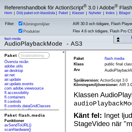
®
®
Referenshandbok för ActionScript
3.0 i Adobe
Flas
Hem
|
Dölj paket och klasslista
|
Paket
|
Klasser
|
Nyheter
|
Index
|
Bilagor
Filter:
AIR 30.0 och tidigare, Flash Player
Körningsmiljöer
Flex 4.6 och tidigare, Flash Pro C
Produkter
flash.media
AudioPlaybackMode - AS3
Paket
x
Paket
flash.media
Översta nivån
Klass
public final cl
adobe.utils
Arv
AudioPlaybac
air.desktop
air.net
air.update
Språkversion:
ActionScript 3.0
air.update.events
Körningsmiljöversioner:
AIR 3.
com.adobe.viewsource
fl.accessibility
Klassen AudioPlay
fl.containers
fl.controls
audioPlaybackMo
fl.controls.dataGridClasses
fl.controls.listClasses
Känt fel:
Inget lju
fl.controls.progressBarClasses
Paket flash.media
fl.core
Funktioner
StageVideo när "m
fl.data
avSendToURL()
fl.display
scanHardware()