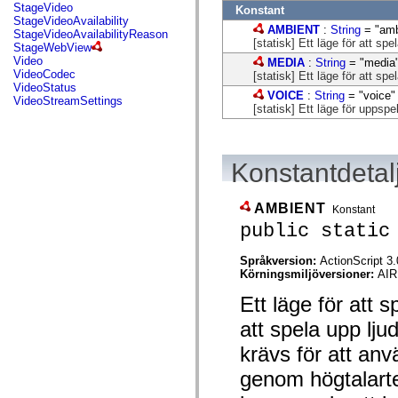
flash.net.dns
StageVideo
Konstant
flash.net.drm
StageVideoAvailability
AMBIENT
:
String
= "amb
flash.notifications
StageVideoAvailabilityReason
[statisk] Ett läge för att sp
flash.permissions
StageWebView
flash.printing
Video
MEDIA
:
String
= "media
flash.profiler
VideoCodec
[statisk] Ett läge för att sp
flash.sampler
VideoStatus
VOICE
:
String
= "voice"
flash.security
VideoStreamSettings
[statisk] Ett läge för uppspe
flash.sensors
flash.system
flash.text
flash.text.engine
flash.text.ime
Konstantdetal
flash.ui
flash.utils
flash.xml
AMBIENT
Konstant
flashx.textLayout
public static
flashx.textLayout.compose
flashx.textLayout.container
flashx.textLayout.conversion
Språkversion:
ActionScript 3.
flashx.textLayout.edit
Körningsmiljöversioner:
AIR
flashx.textLayout.elements
flashx.textLayout.events
Ett läge för att 
flashx.textLayout.factory
flashx.textLayout.formats
att spela upp l
flashx.textLayout.operations
krävs för att anv
flashx.textLayout.utils
flashx.undo
genom högtalarte
mx.accessibility
mx.automation