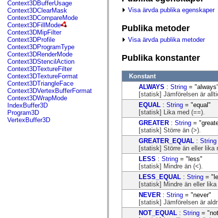
fl.events
Context3DBufferUsage
fl.ik
Visa ärvda publika egenskaper
Context3DClearMask
fl.lang
Context3DCompareMode
fl.livepreview
Context3DFillMode
Publika metoder
fl.managers
Context3DMipFilter
fl.motion
Visa ärvda publika metoder
Context3DProfile
fl.motion.easing
Context3DProgramType
fl.rsl
Context3DRenderMode
Publika konstanter
fl.text
Context3DStencilAction
fl.transitions
Context3DTextureFilter
fl.transitions.easing
Konstant
Context3DTextureFormat
fl.video
Context3DTriangleFace
ALWAYS
:
String
= "always
flash.accessibility
Context3DVertexBufferFormat
[statisk] Jämförelsen är allti
flash.concurrent
Context3DWrapMode
flash.crypto
EQUAL
:
String
= "equal"
IndexBuffer3D
flash.data
[statisk] Lika med (==).
Program3D
flash.desktop
VertexBuffer3D
GREATER
:
String
= "greate
flash.display
[statisk] Större än (>).
flash.display3D
flash.display3D.textures
GREATER_EQUAL
:
String
flash.errors
[statisk] Större än eller lika
flash.events
LESS
:
String
= "less"
flash.external
[statisk] Mindre än (<).
flash.filesystem
flash.filters
LESS_EQUAL
:
String
= "l
flash.geom
[statisk] Mindre än eller lik
flash.globalization
NEVER
:
String
= "never"
flash.html
[statisk] Jämförelsen är aldr
flash.media
flash.net
NOT_EQUAL
:
String
= "no