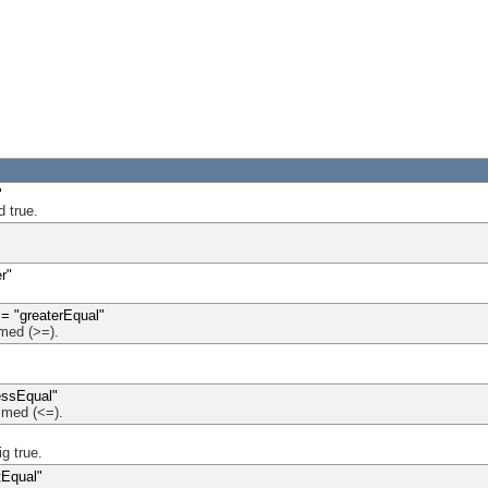
"
d true.
r"
= "greaterEqual"
 med (>=).
essEqual"
a med (<=).
ig true.
tEqual"