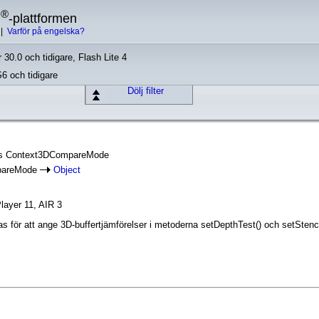
®
h
-plattformen
|
Varför på engelska?
 30.0 och tidigare, Flash Lite 4
S6 och tidigare
Dölj filter
lass Context3DCompareMode
pareMode
Object
layer 11, AIR 3
s för att ange 3D-buffertjämförelser i metoderna setDepthTest() och setStenci