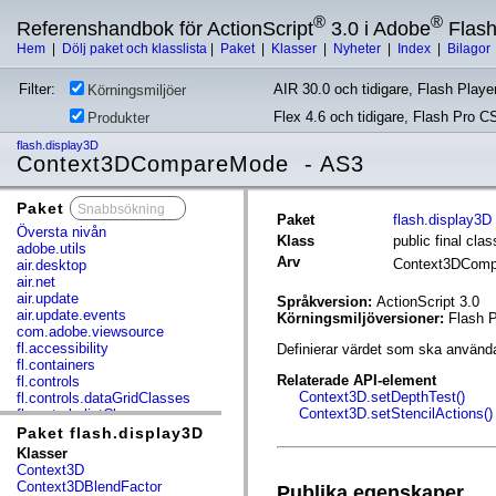
®
®
Referenshandbok för ActionScript
3.0 i Adobe
Flas
Hem
|
Dölj paket och klasslista
|
Paket
|
Klasser
|
Nyheter
|
Index
|
Bilagor
Filter:
AIR 30.0 och tidigare, Flash Player
Körningsmiljöer
Flex 4.6 och tidigare, Flash Pro C
Produkter
flash.display3D
Context3DCompareMode - AS3
Paket
x
Paket
flash.display3D
Översta nivån
Klass
public final c
adobe.utils
Arv
Context3DCom
air.desktop
air.net
air.update
Språkversion:
ActionScript 3.0
air.update.events
Körningsmiljöversioner:
Flash P
com.adobe.viewsource
fl.accessibility
Definierar värdet som ska använda
fl.containers
Relaterade API-element
fl.controls
Context3D.setDepthTest()
fl.controls.dataGridClasses
Context3D.setStencilActions()
fl.controls.listClasses
fl.controls.progressBarClasses
Paket flash.display3D
fl.core
Klasser
fl.data
Context3D
fl.display
Context3DBlendFactor
Publika egenskaper