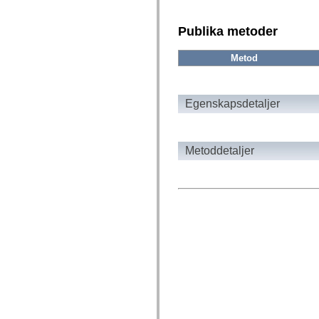
fl.events
fl.ik
fl.lang
Publika metoder
fl.livepreview
fl.managers
fl.motion
Metod
fl.motion.easing
fl.rsl
fl.text
fl.transitions
Egenskapsdetaljer
fl.transitions.easing
fl.video
flash.accessibility
flash.concurrent
Metoddetaljer
flash.crypto
flash.data
flash.desktop
flash.display
flash.display3D
flash.display3D.textures
flash.errors
flash.events
flash.external
flash.filesystem
flash.filters
flash.geom
flash.globalization
flash.html
flash.media
flash.net