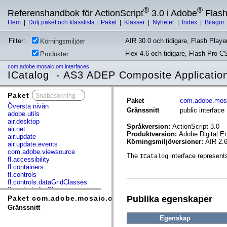
®
®
Referenshandbok för ActionScript
3.0 i Adobe
Flas
Hem
|
Dölj paket och klasslista
|
Paket
|
Klasser
|
Nyheter
|
Index
|
Bilagor
Filter:
AIR 30.0 och tidigare, Flash Player
Körningsmiljöer
Flex 4.6 och tidigare, Flash Pro C
Produkter
com.adobe.mosaic.om.interfaces
ICatalog - AS3 ADEP Composite Applicatio
Paket
x
Paket
com.adobe.mosa
Översta nivån
Gränssnitt
public interface
adobe.utils
air.desktop
Språkversion:
ActionScript 3.0
air.net
Produktversion:
Adobe Digital E
air.update
Körningsmiljöversioner:
AIR 2.6
air.update.events
com.adobe.viewsource
The
interface represents
ICatalog
fl.accessibility
fl.containers
fl.controls
fl.controls.dataGridClasses
fl.controls.listClasses
fl.controls.progressBarClasses
Publika egenskaper
Paket com.adobe.mosaic.om.interfaces
fl.core
Gränssnitt
fl.data
Egenskap
fl.display