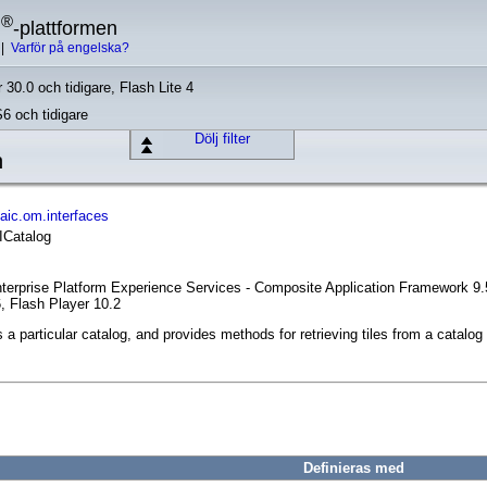
®
h
-plattformen
|
Varför på engelska?
 30.0 och tidigare, Flash Lite 4
S6 och tidigare
Dölj filter
n
ic.om.interfaces
 ICatalog
nterprise Platform Experience Services - Composite Application Framework 9.
, Flash Player 10.2
 a particular catalog, and provides methods for retrieving tiles from a catalo
Definieras med