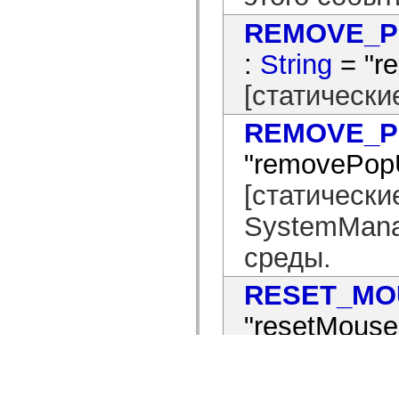
REMOVE_P
:
String
= "r
[статически
REMOVE_P
"removePop
[статически
SystemMana
среды.
RESET_MO
"resetMouse
[статически
управляюще