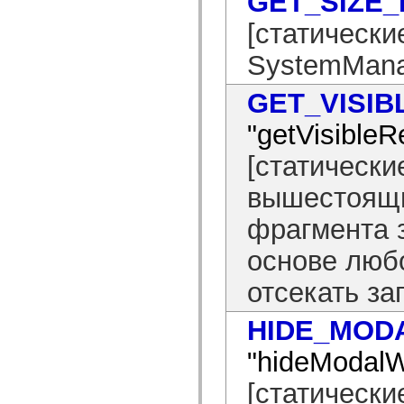
GET_SIZE
spark.skins.mobile
[статически
spark.skins.mobile.supportClasses
spark.skins.spark
spark.skins.spark.mediaClasses.fullScreen
SystemMana
spark.skins.spark.mediaClasses.normal
spark.skins.spark.windowChrome
spark.skins.wireframe
GET_VISI
spark.skins.wireframe.mediaClasses
spark.skins.wireframe.mediaClasses.fullScreen
"getVisible
spark.transitions
spark.utils
[статически
spark.validators
spark.validators.supportClasses
вышестоящи
Элементы языка
Глобальные константы
фрагмента 
Глобальные функции
Операторы
Инструкции, ключевые слова и директивы
основе любо
Специальные типы
Приложения
отсекать з
Новые возможности
Ошибки компилятора
HIDE_MOD
Предупреждения компилятора
Ошибки времени выполнения
Миграция ActionScript 3
"hideModal
Поддерживаемые наборы символов
Только MXML
[статически
Элементы движения XML
Теги Timed Text