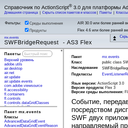
®
Справочник по ActionScript
3.0 для платформы A
Домашняя страница
|
Скрыть список пакетов и классов
|
Пакеты
|
Класс
Фильтры:
AIR 30.0 или более ранней ве
Среды выполнения
Flex 4.6 или более ранней в
Продукты
Скр
mx.events
SWFBridgeRequest - AS3 Flex
Пакеты
x
Пакет
mx.events
Верхний уровень
Класс
public class S
adobe.utils
Наследование
SWFBridgeReq
air.desktop
air.net
Подклассы
EventListenerR
air.update
air.update.events
Язык версии:
ActionScript 3.0
com.adobe.viewsource
Версия продукта:
Flex 3
fl.accessibility
Версии среды выполнения:
Fl
fl.containers
fl.controls
Событие, передав
fl.controls.dataGridClasses
fl.controls.listClasses
посредством дис
fl.controls.progressBarClasses
Пакет mx.events
fl.core
SWF двух прилож
Классы
fl.data
AdvancedDataGridEvent
направляемый пр
fl.display
AdvancedDataGridEventReason