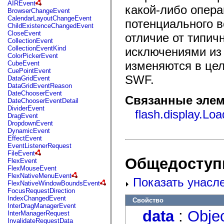
fl.events
AIREvent
какой-либо опер
fl.ik
BrowserChangeEvent
fl.lang
CalendarLayoutChangeEvent
потенциального 
fl.livepreview
ChildExistenceChangedEvent
fl.managers
CloseEvent
отличие от типич
fl.motion
CollectionEvent
fl.motion.easing
CollectionEventKind
исключениями из 
fl.rsl
ColorPickerEvent
fl.text
изменяются в це
CubeEvent
fl.transitions
CuePointEvent
fl.transitions.easing
SWF.
DataGridEvent
fl.video
DataGridEventReason
flash.accessibility
DateChooserEvent
Связанные элем
flash.concurrent
DateChooserEventDetail
flash.crypto
DividerEvent
flash.display.Lo
flash.data
DragEvent
flash.desktop
DropdownEvent
flash.display
DynamicEvent
flash.display3D
EffectEvent
flash.display3D.textures
EventListenerRequest
flash.errors
FileEvent
flash.events
Общедоступ
FlexEvent
flash.external
FlexMouseEvent
flash.filesystem
FlexNativeMenuEvent
Показать унасл
flash.filters
FlexNativeWindowBoundsEvent
flash.geom
FocusRequestDirection
flash.globalization
IndexChangedEvent
Свойство
flash.html
InterDragManagerEvent
flash.media
data
:
Obje
InterManagerRequest
flash.net
InvalidateRequestData