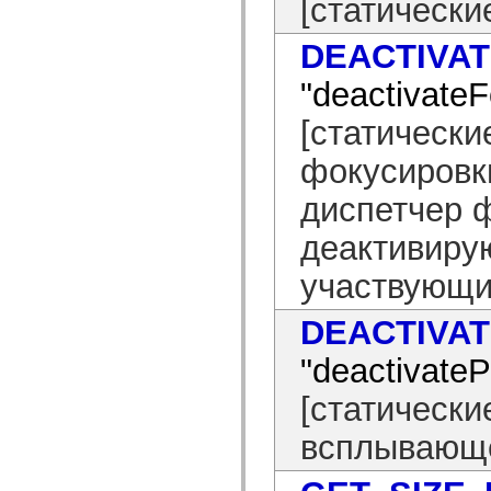
[статически
spark.automation.delegates.components.supportClasses
spark.automation.delegates.skins.spark
DEACTIVA
spark.automation.events
spark.collections
spark.components
"deactivate
spark.components.calendarClasses
spark.components.gridClasses
[статически
spark.components.mediaClasses
spark.components.supportClasses
фокусировк
spark.components.windowClasses
spark.core
spark.effects
диспетчер ф
spark.effects.animation
spark.effects.easing
деактивиру
spark.effects.interpolation
spark.effects.supportClasses
участвующи
spark.events
spark.filters
spark.formatters
DEACTIVA
spark.formatters.supportClasses
spark.globalization
spark.globalization.supportClasses
"deactivate
spark.layouts
spark.layouts.supportClasses
[статически
spark.managers
spark.modules
всплывающе
spark.preloaders
spark.primitives
spark.primitives.supportClasses
spark.skins