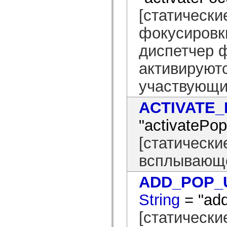
mx.controls
[статически
mx.controls.advancedDataGridClasses
mx.controls.dataGridClasses
mx.controls.listClasses
фокусировк
mx.controls.menuClasses
mx.controls.olapDataGridClasses
диспетчер ф
mx.controls.scrollClasses
mx.controls.sliderClasses
активируют
mx.controls.textClasses
mx.controls.treeClasses
mx.controls.videoClasses
участвующи
mx.core
mx.core.windowClasses
ACTIVATE
mx.effects
mx.effects.easing
mx.effects.effectClasses
"activatePo
mx.events
mx.filters
[статически
mx.flash
mx.formatters
всплывающе
mx.geom
mx.graphics
mx.graphics.codec
ADD_POP_
mx.graphics.shaderClasses
mx.logging
mx.logging.errors
String
= "ad
mx.logging.targets
mx.managers
[статически
mx.modules
mx.netmon