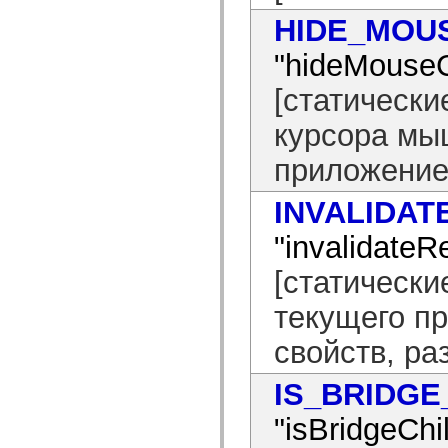
устаревший_индекс
HIDE_MOU
Константы реализации специальных возможностей
Использование примеров
"hideMouse
Юридическая информация
[статически
курсора мы
приложение
INVALIDA
"invalidateR
[статически
текущего п
свойств, ра
IS_BRIDG
"isBridgeChi