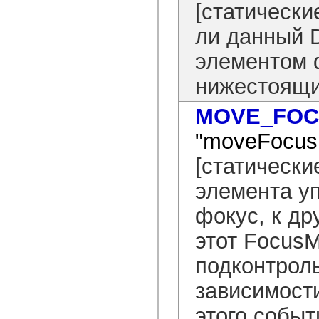
[статически
ли данный 
элементом 
нижестоящи
MOVE_FOC
"moveFocus
[статическ
элемента уп
фокус, к др
этот Focus
подконтрол
зависимости
этого событ