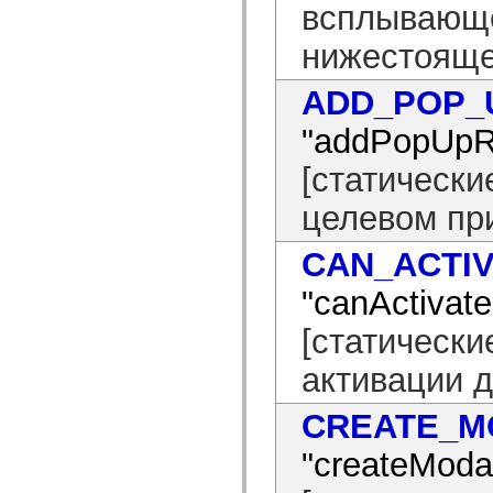
всплывающе
mx.olap
mx.olap.aggregators
mx.preloaders
нижестояще
mx.printing
mx.resources
ADD_POP_
mx.rpc
mx.rpc.events
mx.rpc.http
"addPopUpR
mx.rpc.http.mxml
mx.rpc.mxml
[статическ
mx.rpc.remoting
mx.rpc.remoting.mxml
целевом пр
mx.rpc.soap
mx.rpc.soap.mxml
mx.rpc.wsdl
CAN_ACTI
mx.rpc.xml
mx.skins
mx.skins.halo
"canActiva
mx.skins.spark
mx.skins.wireframe
[статически
mx.skins.wireframe.windowChrome
mx.states
активации 
mx.styles
mx.utils
mx.validators
CREATE_M
spark.accessibility
spark.automation.delegates
"createMod
spark.automation.delegates.components
spark.automation.delegates.components.gridClasses
spark.automation.delegates.components.mediaClasses