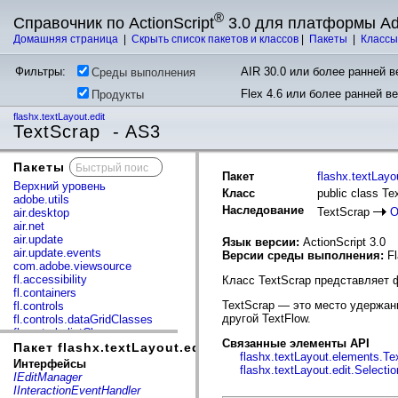
®
Справочник по ActionScript
3.0 для платформы A
Домашняя страница
|
Скрыть список пакетов и классов
|
Пакеты
|
Класс
Фильтры:
AIR 30.0 или более ранней ве
Среды выполнения
Flex 4.6 или более ранней в
Продукты
flashx.textLayout.edit
TextScrap - AS3
Пакеты
x
Пакет
flashx.textLayou
Верхний уровень
Класс
public class Te
adobe.utils
Наследование
TextScrap
O
air.desktop
air.net
air.update
Язык версии:
ActionScript 3.0
air.update.events
Версии среды выполнения:
Fl
com.adobe.viewsource
fl.accessibility
Класс TextScrap представляет ф
fl.containers
TextScrap — это место удержани
fl.controls
другой TextFlow.
fl.controls.dataGridClasses
fl.controls.listClasses
Связанные элементы API
fl.controls.progressBarClasses
Пакет flashx.textLayout.edit
flashx.textLayout.elements.Te
fl.core
Интерфейсы
flashx.textLayout.edit.Select
fl.data
IEditManager
fl.display
IInteractionEventHandler