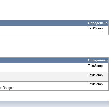
Определено
TextScrap
Определено
TextScrap
TextScrap
TextScrap
xtRange.