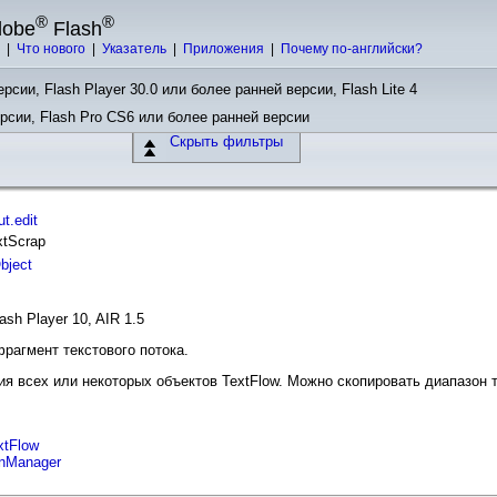
®
®
dobe
Flash
ы
|
Что нового
|
Указатель
|
Приложения
|
Почему по-английски?
рсии, Flash Player 30.0 или более ранней версии, Flash Lite 4
ерсии, Flash Pro CS6 или более ранней версии
Скрыть фильтры
t.edit
xtScrap
bject
ash Player 10, AIR 1.5
рагмент текстового потока.
я всех или некоторых объектов TextFlow. Можно скопировать диапазон тек
xtFlow
ionManager