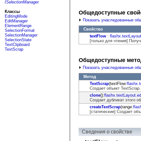
fl.events
ISelectionManager
fl.ik
fl.lang
Классы
Общедоступные свой
fl.livepreview
EditingMode
fl.managers
Показать унаследованные об
EditManager
fl.motion
ElementRange
fl.motion.easing
Свойство
SelectionFormat
fl.rsl
SelectionManager
textFlow
:
flashx.textLayou
fl.text
SelectionState
[только для чтения] Получ
fl.transitions
TextClipboard
fl.transitions.easing
TextScrap
fl.video
flash.accessibility
Общедоступные мет
flash.concurrent
flash.crypto
Показать унаследованные об
flash.data
flash.desktop
Метод
flash.display
TextScrap
(textFlow:
flashx.
flash.display3D
Создает объект TextScrap.
flash.display3D.textures
flash.errors
clone
():
flashx.textLayout.e
flash.events
Создает дубликат этого об
flash.external
createTextScrap
(range:
flas
flash.filesystem
[статические] Создает объ
flash.filters
flash.geom
flash.globalization
flash.html
Сведения о свойстве
flash.media
flash.net