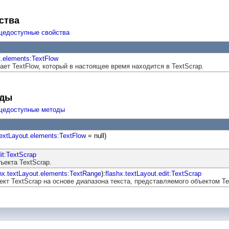
ства
щедоступные свойства
t.elements:TextFlow
ает TextFlow, который в настоящее время находится в TextScrap.
оды
щедоступные методы
textLayout.elements:TextFlow
= null)
dit:TextScrap
ъекта TextScrap.
hx.textLayout.elements:TextRange
):
flashx.textLayout.edit:TextScrap
ект TextScrap на основе диапазона текста, представляемого объектом Te