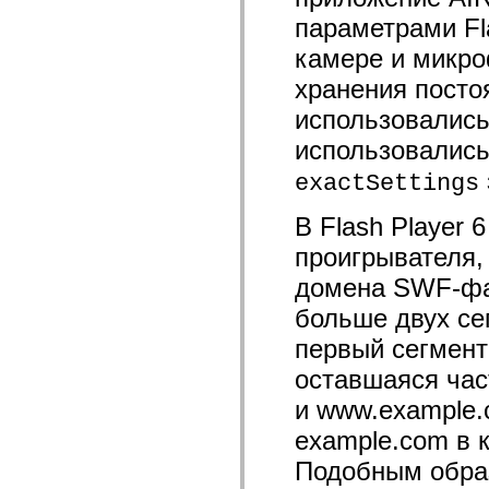
устаревший_индекс
параметрами Fla
Константы реализации специальных возможностей
Использование примеров
камере и микро
Юридическая информация
хранения пост
использовались
использовались 
exactSettings
В Flash Player
проигрывателя,
домена SWF-фа
больше двух се
первый сегмент
оставшаяся част
и www.example.
example.com в 
Подобным образ