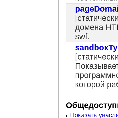
flash.net.dns
flash.net.drm
pageDoma
flash.notifications
flash.permissions
[статически
flash.printing
flash.profiler
домена HT
flash.sampler
flash.security
flash.sensors
swf.
flash.system
flash.text
flash.text.engine
sandboxTy
flash.text.ime
flash.ui
[статически
flash.utils
flash.xml
Показывает
flashx.textLayout
flashx.textLayout.compose
flashx.textLayout.container
программно
flashx.textLayout.conversion
flashx.textLayout.edit
которой р
flashx.textLayout.elements
flashx.textLayout.events
flashx.textLayout.factory
flashx.textLayout.formats
flashx.textLayout.operations
Общедоступ
flashx.textLayout.utils
flashx.undo
mx.accessibility
Показать унасл
mx.automation