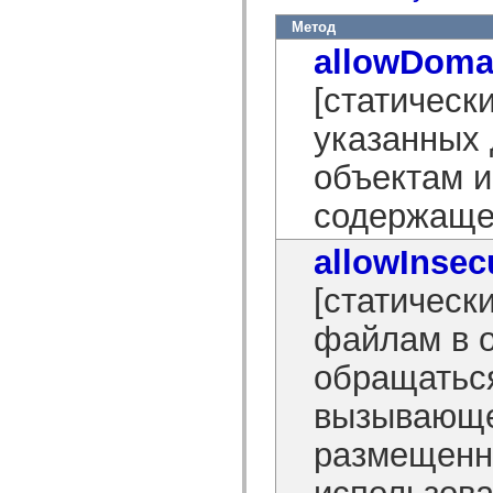
mx.automation.air
mx.automation.delegates
Метод
mx.automation.delegates.advancedDataGrid
allowDoma
mx.automation.delegates.charts
mx.automation.delegates.containers
mx.automation.delegates.controls
[статическ
mx.automation.delegates.controls.dataGridClasses
mx.automation.delegates.controls.fileSystemClasses
указанных 
mx.automation.delegates.core
mx.automation.delegates.flashflexkit
объектам 
mx.automation.events
mx.binding
mx.binding.utils
содержащем
mx.charts
mx.charts.chartClasses
allowInse
mx.charts.effects
mx.charts.effects.effectClasses
mx.charts.events
[статическ
mx.charts.renderers
mx.charts.series
файлам в 
mx.charts.series.items
mx.charts.series.renderData
обращаться
mx.charts.styles
mx.collections
mx.collections.errors
вызывающ
mx.containers
mx.containers.accordionClasses
размещенн
mx.containers.dividedBoxClasses
mx.containers.errors
использов
mx.containers.utilityClasses