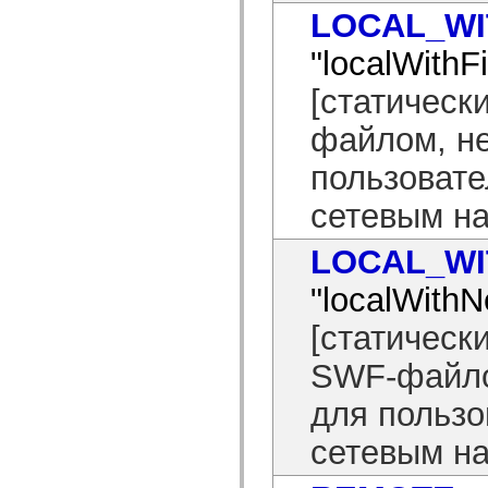
spark.automation.delegates.components.supportClasses
LOCAL_WI
spark.automation.delegates.skins.spark
spark.automation.events
"localWithFi
spark.collections
spark.components
[статическ
spark.components.calendarClasses
spark.components.gridClasses
spark.components.mediaClasses
файлом, н
spark.components.supportClasses
spark.components.windowClasses
пользовате
spark.core
spark.effects
сетевым н
spark.effects.animation
spark.effects.easing
spark.effects.interpolation
LOCAL_W
spark.effects.supportClasses
spark.events
"localWithN
spark.filters
spark.formatters
spark.formatters.supportClasses
[статическ
spark.globalization
spark.globalization.supportClasses
SWF-файло
spark.layouts
spark.layouts.supportClasses
для пользо
spark.managers
spark.modules
spark.preloaders
сетевым н
spark.primitives
spark.primitives.supportClasses
spark.skins