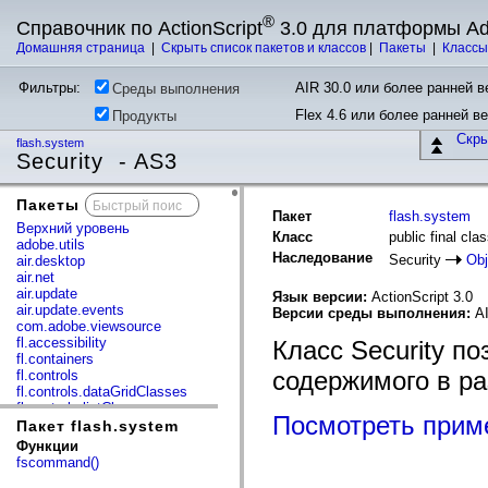
®
Справочник по ActionScript
3.0 для платформы A
Домашняя страница
|
Скрыть список пакетов и классов
|
Пакеты
|
Класс
Фильтры:
AIR 30.0 или более ранней ве
Среды выполнения
Flex 4.6 или более ранней в
Продукты
Скр
flash.system
Security - AS3
Пакеты
x
Пакет
flash.system
Верхний уровень
Класс
public final cla
adobe.utils
Наследование
Security
Obj
air.desktop
air.net
air.update
Язык версии:
ActionScript 3.0
air.update.events
Версии среды выполнения:
AI
com.adobe.viewsource
fl.accessibility
Класс Security п
fl.containers
содержимого в р
fl.controls
fl.controls.dataGridClasses
fl.controls.listClasses
Посмотреть прим
fl.controls.progressBarClasses
Пакет flash.system
fl.core
Функции
fl.data
fscommand()
fl.display