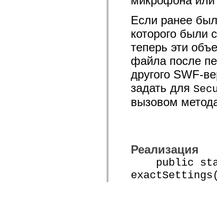
микрофона или 
Если ранее был
которого были 
теперь эти объ
файла после пе
другого SWF-ве
задать для
Sec
вызовом метод
Реализация
public stat
exactSettings
public stat
exactSettings