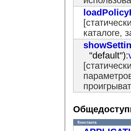
mx.controls
mx.controls.advancedDataGridClasses
loadPolicy
mx.controls.dataGridClasses
mx.controls.listClasses
[статическ
mx.controls.menuClasses
mx.controls.olapDataGridClasses
mx.controls.scrollClasses
каталоге, 
mx.controls.sliderClasses
mx.controls.textClasses
mx.controls.treeClasses
showSetti
mx.controls.videoClasses
mx.core
"default"):
mx.core.windowClasses
mx.effects
[статическ
mx.effects.easing
mx.effects.effectClasses
mx.events
параметров
mx.filters
mx.flash
проигрыват
mx.formatters
mx.geom
mx.graphics
mx.graphics.codec
mx.graphics.shaderClasses
Общедоступ
mx.logging
mx.logging.errors
mx.logging.targets
mx.managers
Константа
mx.modules
mx.netmon