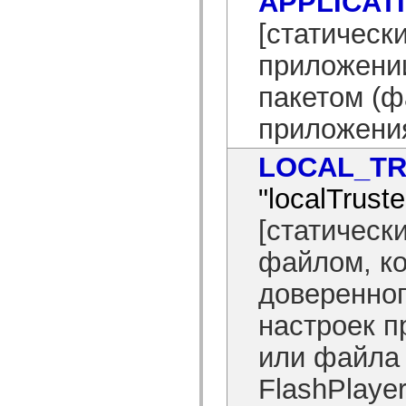
APPLICAT
mx.olap
mx.olap.aggregators
[статическ
mx.preloaders
mx.printing
приложении
mx.resources
mx.rpc
пакетом (ф
mx.rpc.events
mx.rpc.http
mx.rpc.http.mxml
приложени
mx.rpc.mxml
mx.rpc.remoting
LOCAL_T
mx.rpc.remoting.mxml
mx.rpc.soap
mx.rpc.soap.mxml
"localTruste
mx.rpc.wsdl
mx.rpc.xml
[статическ
mx.skins
mx.skins.halo
файлом, ко
mx.skins.spark
mx.skins.wireframe
mx.skins.wireframe.windowChrome
доверенно
mx.states
mx.styles
настроек п
mx.utils
mx.validators
или файла
spark.accessibility
spark.automation.delegates
spark.automation.delegates.components
FlashPlayer
spark.automation.delegates.components.gridClasses
spark.automation.delegates.components.mediaClasses