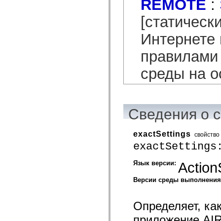
REMOTE
:
spark.skins.mobile
spark.skins.mobile.supportClasses
[статическ
spark.skins.spark
spark.skins.spark.mediaClasses.fullScreen
Интернете 
spark.skins.spark.mediaClasses.normal
spark.skins.spark.windowChrome
spark.skins.wireframe
правилами
spark.skins.wireframe.mediaClasses
spark.skins.wireframe.mediaClasses.fullScreen
среды на о
spark.transitions
spark.utils
spark.validators
spark.validators.supportClasses
Элементы языка
Сведения о 
Глобальные константы
Глобальные функции
Операторы
exactSettings
свойство
Инструкции, ключевые слова и директивы
Специальные типы
exactSettings
Приложения
Новые возможности
Язык версии:
Action
Ошибки компилятора
Предупреждения компилятора
Версии среды выполнени
Ошибки времени выполнения
Миграция ActionScript 3
Поддерживаемые наборы символов
Определяет, ка
Только MXML
Элементы движения XML
приложение AIR
Теги Timed Text