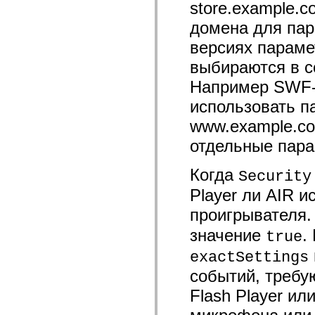
store.example.c
домена для пара
версиях параме
выбираются в с
Например SWF-
использовать п
www.example.co
отдельные пара
Когда
Security
Player ли AIR 
проигрывателя
значение
.
true
exactSettings
событий, требу
Flash Player ил