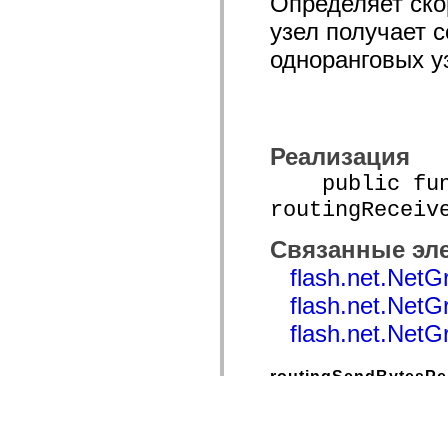
Определяет скор
узел получает 
одноранговых у
Реализация
public func
routingReceiv
Связанные эл
flash.net.NetG
flash.net.NetG
flash.net.NetG
routingSendBytesP
routingSendBy
Язык версии:
ActionScript 3