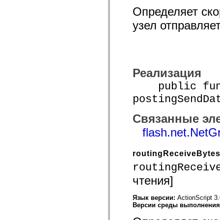
Определяет скор
узел отправляе
Реализация
public func
postingSendDa
Связанные эл
flash.net.NetG
routingReceiveByte
routingReceiv
чтения]
Язык версии:
ActionScript 3
Версии среды выполнени