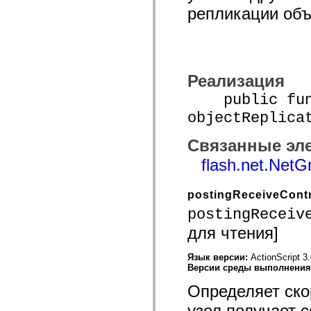
mx.olap
репликации объе
mx.olap.aggregators
mx.preloaders
mx.printing
mx.resources
mx.rpc
mx.rpc.events
Реализация
mx.rpc.http
mx.rpc.http.mxml
public func
mx.rpc.mxml
mx.rpc.remoting
objectReplica
mx.rpc.remoting.mxml
mx.rpc.soap
Связанные эл
mx.rpc.soap.mxml
mx.rpc.wsdl
flash.net.NetG
mx.rpc.xml
mx.skins
mx.skins.halo
postingReceiveCont
mx.skins.spark
mx.skins.wireframe
postingReceiv
mx.skins.wireframe.windowChrome
mx.states
для чтения]
mx.styles
mx.utils
mx.validators
Язык версии:
ActionScript 3
spark.accessibility
Версии среды выполнени
spark.automation.delegates
Определяет скор
spark.automation.delegates.components
spark.automation.delegates.components.gridClasses
узел получает 
spark.automation.delegates.components.mediaClasses