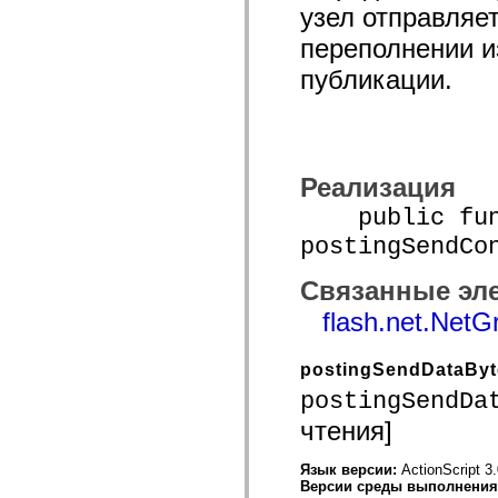
узел отправляе
устаревший_индекс
Константы реализации специальных возможностей
переполнении 
Использование примеров
Юридическая информация
публикации.
Реализация
public func
postingSendCo
Связанные эл
flash.net.NetG
postingSendDataBy
postingSendDa
чтения]
Язык версии:
ActionScript 3
Версии среды выполнени