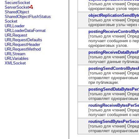
flash.net.dns
SecureSocket
[только для чтения] Опре
flash.net.drm
ServerSocket
одноранговых узлов через 
flash.notifications
SharedObject
flash.permissions
objectReplicationSendBy
SharedObjectFlushStatus
flash.printing
[только для чтения] Опре
Socket
flash.profiler
одноранговые узлы через 
URLLoader
flash.sampler
URLLoaderDataFormat
postingReceiveControlBy
flash.security
URLRequest
[только для чтения] Опред
flash.sensors
URLRequestDefaults
получает сообщения о пе
flash.system
URLRequestHeader
одноранговых узлов.
flash.text
URLRequestMethod
postingReceiveDataBytes
flash.text.engine
URLStream
[только для чтения] Опред
flash.text.ime
URLVariables
получает данные публикац
flash.ui
XMLSocket
flash.utils
postingSendControlByte
flash.xml
[только для чтения] Опред
flashx.textLayout
отправляет одноранговым
flashx.textLayout.compose
при публикации.
flashx.textLayout.container
postingSendDataBytesPe
flashx.textLayout.conversion
[только для чтения] Опред
flashx.textLayout.edit
отправляет одноранговым
flashx.textLayout.elements
flashx.textLayout.events
routingReceiveBytesPerS
flashx.textLayout.factory
[только для чтения] Опред
flashx.textLayout.formats
получает сообщения о нап
flashx.textLayout.operations
routingSendBytesPerSec
flashx.textLayout.utils
[только для чтения] Опред
flashx.undo
отправляет одноранговым
mx.accessibility
mx.automation