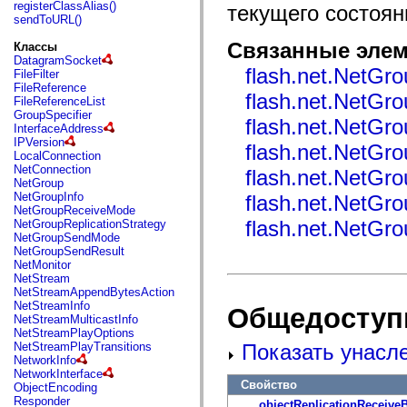
fl.events
registerClassAlias()
текущего состоян
fl.ik
sendToURL()
fl.lang
fl.livepreview
Связанные элем
Классы
fl.managers
DatagramSocket
fl.motion
flash.net.NetGro
FileFilter
fl.motion.easing
FileReference
flash.net.NetGro
fl.rsl
FileReferenceList
fl.text
GroupSpecifier
flash.net.NetGr
fl.transitions
InterfaceAddress
fl.transitions.easing
IPVersion
flash.net.NetGr
fl.video
LocalConnection
flash.accessibility
NetConnection
flash.net.NetGro
flash.concurrent
NetGroup
flash.crypto
NetGroupInfo
flash.net.NetGr
flash.data
NetGroupReceiveMode
flash.desktop
flash.net.NetGro
NetGroupReplicationStrategy
flash.display
NetGroupSendMode
flash.display3D
NetGroupSendResult
flash.display3D.textures
NetMonitor
flash.errors
NetStream
flash.events
NetStreamAppendBytesAction
flash.external
NetStreamInfo
Общедоступ
flash.filesystem
NetStreamMulticastInfo
flash.filters
NetStreamPlayOptions
flash.geom
Показать унасл
NetStreamPlayTransitions
flash.globalization
NetworkInfo
flash.html
NetworkInterface
flash.media
Свойство
ObjectEncoding
flash.net
Responder
objectReplicationReceive