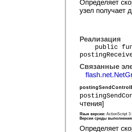
Определяет скор
spark.skins.mobile
spark.skins.mobile.supportClasses
узел получает 
spark.skins.spark
spark.skins.spark.mediaClasses.fullScreen
spark.skins.spark.mediaClasses.normal
spark.skins.spark.windowChrome
spark.skins.wireframe
spark.skins.wireframe.mediaClasses
Реализация
spark.skins.wireframe.mediaClasses.fullScreen
spark.transitions
public func
spark.utils
spark.validators
postingReceiv
spark.validators.supportClasses
Элементы языка
Связанные эл
Глобальные константы
Глобальные функции
flash.net.NetG
Операторы
Инструкции, ключевые слова и директивы
Специальные типы
postingSendControl
Приложения
postingSendCo
Новые возможности
Ошибки компилятора
чтения]
Предупреждения компилятора
Ошибки времени выполнения
Язык версии:
ActionScript 3
Миграция ActionScript 3
Версии среды выполнени
Поддерживаемые наборы символов
Только MXML
Определяет скор
Элементы движения XML
Теги Timed Text