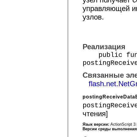
spark.automation.delegates.components.supportClasses
управляющей и
spark.automation.delegates.skins.spark
spark.automation.events
узлов.
spark.collections
spark.components
spark.components.calendarClasses
spark.components.gridClasses
spark.components.mediaClasses
spark.components.supportClasses
Реализация
spark.components.windowClasses
spark.core
public func
spark.effects
spark.effects.animation
postingReceiv
spark.effects.easing
spark.effects.interpolation
spark.effects.supportClasses
Связанные эл
spark.events
spark.filters
flash.net.NetG
spark.formatters
spark.formatters.supportClasses
spark.globalization
postingReceiveData
spark.globalization.supportClasses
postingReceiv
spark.layouts
spark.layouts.supportClasses
чтения]
spark.managers
spark.modules
spark.preloaders
Язык версии:
ActionScript 3
spark.primitives
Версии среды выполнени
spark.primitives.supportClasses
spark.skins