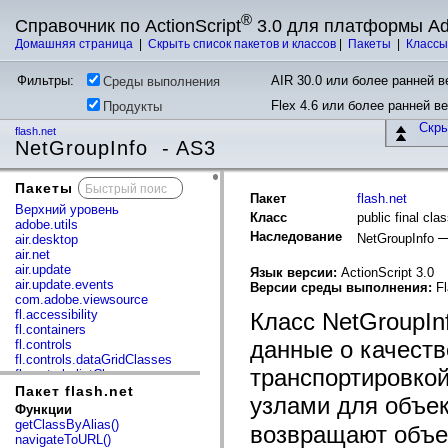
®
Справочник по ActionScript
3.0 для платформы A
Домашняя страница
|
Скрыть список пакетов и классов
|
Пакеты
|
Класс
Фильтры:
AIR 30.0 или более ранней ве
Среды выполнения
Flex 4.6 или более ранней в
Продукты
Скр
flash.net
NetGroupInfo - AS3
Пакеты
x
Пакет
flash.net
Верхний уровень
Класс
public final cl
adobe.utils
Наследование
NetGroupInfo
air.desktop
air.net
air.update
Язык версии:
ActionScript 3.0
air.update.events
Версии среды выполнения:
Fl
com.adobe.viewsource
fl.accessibility
Класс NetGroupIn
fl.containers
данные о качеств
fl.controls
fl.controls.dataGridClasses
транспортировко
fl.controls.listClasses
fl.controls.progressBarClasses
Пакет flash.net
узлами для объе
fl.core
Функции
fl.data
getClassByAlias()
возвращают объек
fl.display
navigateToURL()