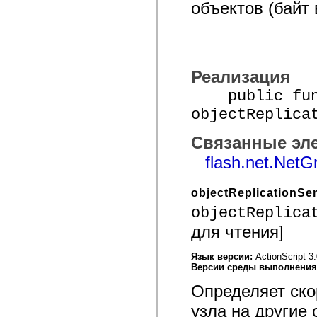
объектов (байт 
mx.controls
mx.controls.advancedDataGridClasses
mx.controls.dataGridClasses
mx.controls.listClasses
mx.controls.menuClasses
mx.controls.olapDataGridClasses
mx.controls.scrollClasses
Реализация
mx.controls.sliderClasses
mx.controls.textClasses
public func
mx.controls.treeClasses
objectReplica
mx.controls.videoClasses
mx.core
mx.core.windowClasses
Связанные эл
mx.effects
mx.effects.easing
flash.net.NetG
mx.effects.effectClasses
mx.events
mx.filters
objectReplicationS
mx.flash
mx.formatters
objectReplica
mx.geom
для чтения]
mx.graphics
mx.graphics.codec
mx.graphics.shaderClasses
Язык версии:
ActionScript 3
mx.logging
Версии среды выполнени
mx.logging.errors
mx.logging.targets
Определяет ско
mx.managers
mx.modules
узла на другие
mx.netmon