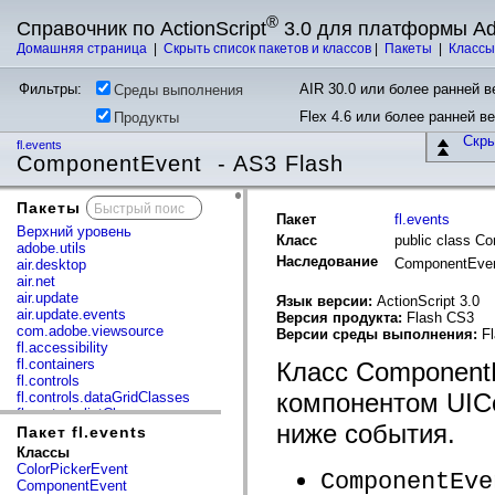
®
Справочник по ActionScript
3.0 для платформы A
Домашняя страница
|
Скрыть список пакетов и классов
|
Пакеты
|
Класс
Фильтры:
AIR 30.0 или более ранней ве
Среды выполнения
Flex 4.6 или более ранней в
Продукты
Скр
fl.events
ComponentEvent - AS3 Flash
Пакеты
x
Пакет
fl.events
Верхний уровень
Класс
public class C
adobe.utils
Наследование
ComponentEve
air.desktop
air.net
air.update
Язык версии:
ActionScript 3.0
air.update.events
Версия продукта:
Flash CS3
com.adobe.viewsource
Версии среды выполнения:
Fl
fl.accessibility
fl.containers
Класс ComponentE
fl.controls
компонентом UIC
fl.controls.dataGridClasses
fl.controls.listClasses
ниже события.
fl.controls.progressBarClasses
Пакет fl.events
fl.core
Классы
fl.data
ColorPickerEvent
ComponentEve
fl.display
ComponentEvent