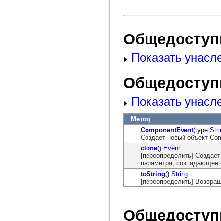
flash.net.dns
flash.net.drm
flash.notifications
flash.permissions
flash.printing
Общедоступ
flash.profiler
flash.sampler
flash.security
Показать унасл
flash.sensors
flash.system
flash.text
Общедоступ
flash.text.engine
flash.text.ime
flash.ui
Показать унасл
flash.utils
flash.xml
Метод
flashx.textLayout
flashx.textLayout.compose
ComponentEvent
(type:
Stri
flashx.textLayout.container
Создает новый объект Com
flashx.textLayout.conversion
clone
():
Event
flashx.textLayout.edit
[переопределить] Создает
flashx.textLayout.elements
параметра, совпадающее 
flashx.textLayout.events
flashx.textLayout.factory
toString
():
String
flashx.textLayout.formats
[переопределить] Возвращ
flashx.textLayout.operations
flashx.textLayout.utils
flashx.undo
mx.accessibility
Общедоступ
mx.automation