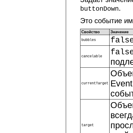
.
buttonDown
Это событие им
Свойство
Значение
fals
bubbles
fals
cancelable
подле
Объе
Even
currentTarget
собы
Объек
всег
прос
target