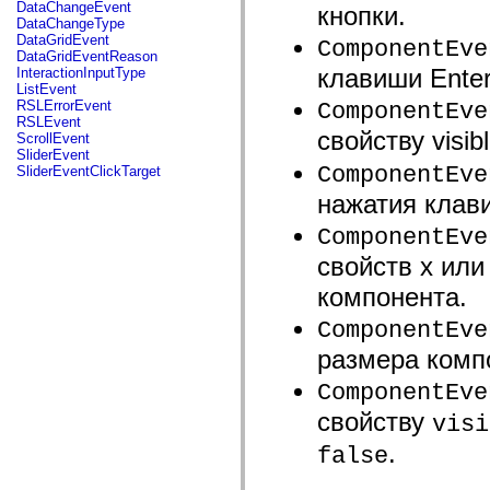
fl.events
DataChangeEvent
кнопки.
fl.ik
DataChangeType
fl.lang
DataGridEvent
ComponentEve
fl.livepreview
DataGridEventReason
fl.managers
клавиши Enter
InteractionInputType
fl.motion
ListEvent
fl.motion.easing
RSLErrorEvent
ComponentEve
fl.rsl
RSLEvent
fl.text
свойству visi
ScrollEvent
fl.transitions
SliderEvent
fl.transitions.easing
ComponentEve
SliderEventClickTarget
fl.video
нажатия клави
flash.accessibility
flash.concurrent
flash.crypto
ComponentEve
flash.data
свойств x ил
flash.desktop
flash.display
компонента.
flash.display3D
flash.display3D.textures
ComponentEve
flash.errors
flash.events
размера комп
flash.external
flash.filesystem
ComponentEve
flash.filters
flash.geom
свойству
visi
flash.globalization
flash.html
.
false
flash.media
flash.net