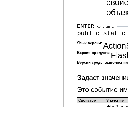
свой
объе
ENTER
Константа
public static
Язык версии:
Action
Версия продукта:
Flas
Версии среды выполнени
Задает значени
Это событие им
Свойство
Значение
fals
bubbles
fals
cancelable