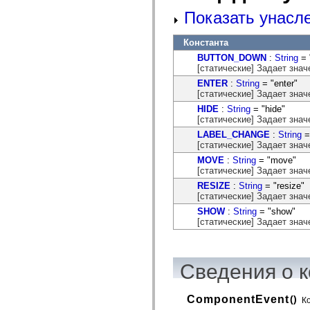
mx.automation.air
Показать унасл
mx.automation.delegates
mx.automation.delegates.advancedDataGrid
mx.automation.delegates.charts
Константа
mx.automation.delegates.containers
mx.automation.delegates.controls
BUTTON_DOWN
:
String
= 
mx.automation.delegates.controls.dataGridClasses
[статические] Задает знач
mx.automation.delegates.controls.fileSystemClasses
ENTER
:
String
= "enter"
mx.automation.delegates.core
[статические] Задает знач
mx.automation.delegates.flashflexkit
mx.automation.events
HIDE
:
String
= "hide"
mx.binding
[статические] Задает знач
mx.binding.utils
LABEL_CHANGE
:
String
=
mx.charts
[статические] Задает знач
mx.charts.chartClasses
mx.charts.effects
MOVE
:
String
= "move"
mx.charts.effects.effectClasses
[статические] Задает знач
mx.charts.events
RESIZE
:
String
= "resize"
mx.charts.renderers
[статические] Задает знач
mx.charts.series
SHOW
:
String
= "show"
mx.charts.series.items
[статические] Задает знач
mx.charts.series.renderData
mx.charts.styles
mx.collections
mx.collections.errors
mx.containers
Сведения о к
mx.containers.accordionClasses
mx.containers.dividedBoxClasses
mx.containers.errors
ComponentEvent
()
К
mx.containers.utilityClasses