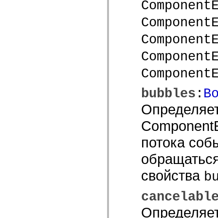
Component
mx.olap
mx.olap.aggregators
Component
mx.preloaders
mx.printing
mx.resources
Component
mx.rpc
mx.rpc.events
Component
mx.rpc.http
mx.rpc.http.mxml
Component
mx.rpc.mxml
mx.rpc.remoting
mx.rpc.remoting.mxml
bubbles
:
B
mx.rpc.soap
mx.rpc.soap.mxml
Определяет
mx.rpc.wsdl
mx.rpc.xml
ComponentE
mx.skins
mx.skins.halo
mx.skins.spark
потока соб
mx.skins.wireframe
mx.skins.wireframe.windowChrome
обращаться
mx.states
mx.styles
свойства
mx.utils
b
mx.validators
spark.accessibility
cancelabl
spark.automation.delegates
spark.automation.delegates.components
Определяет
spark.automation.delegates.components.gridClasses
spark.automation.delegates.components.mediaClasses