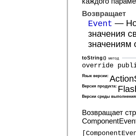
каждого параме
spark.skins.mobile
spark.skins.mobile.supportClasses
Возвращает
spark.skins.spark
spark.skins.spark.mediaClasses.fullScreen
— Но
Event
spark.skins.spark.mediaClasses.normal
spark.skins.spark.windowChrome
значения св
spark.skins.wireframe
spark.skins.wireframe.mediaClasses
spark.skins.wireframe.mediaClasses.fullScreen
значениям 
spark.transitions
spark.utils
spark.validators
toString
()
метод
spark.validators.supportClasses
override publ
Элементы языка
Глобальные константы
Глобальные функции
Язык версии:
Action
Операторы
Инструкции, ключевые слова и директивы
Версия продукта:
Flas
Специальные типы
Приложения
Версии среды выполнени
Новые возможности
Ошибки компилятора
Предупреждения компилятора
Возвращает стр
Ошибки времени выполнения
Миграция ActionScript 3
ComponentEvent
Поддерживаемые наборы символов
Только MXML
Элементы движения XML
[ComponentEve
Теги Timed Text