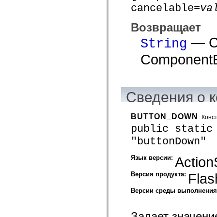
cancelable=
va
устаревший_индекс
Константы реализации специальных возможностей
Использование примеров
Возвращает
Юридическая информация
— С
String
ComponentE
Сведения о к
BUTTON_DOWN
Конс
public static
"buttonDown"
Язык версии:
Action
Версия продукта:
Flas
Версии среды выполнени
Задает значени