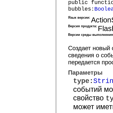
public functi
mx.controls
mx.controls.advancedDataGridClasses
bubbles:
Boole
mx.controls.dataGridClasses
mx.controls.listClasses
mx.controls.menuClasses
Язык версии:
Action
mx.controls.olapDataGridClasses
mx.controls.scrollClasses
Версия продукта:
Flas
mx.controls.sliderClasses
mx.controls.textClasses
Версии среды выполнени
mx.controls.treeClasses
mx.controls.videoClasses
mx.core
Создает новый 
mx.core.windowClasses
mx.effects
сведения о соб
mx.effects.easing
mx.effects.effectClasses
передается про
mx.events
mx.filters
mx.flash
Параметры
mx.formatters
mx.geom
type
:
Stri
mx.graphics
mx.graphics.codec
событий мо
mx.graphics.shaderClasses
mx.logging
свойство
t
mx.logging.errors
mx.logging.targets
mx.managers
может имет
mx.modules
mx.netmon