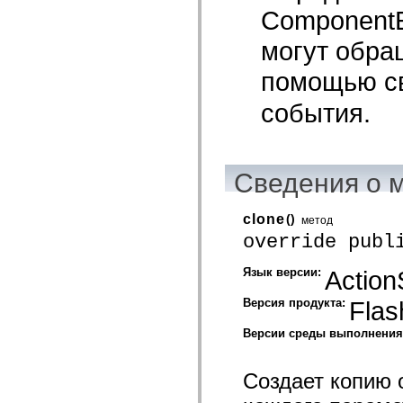
spark.automation.delegates.components.supportClasses
ComponentE
spark.automation.delegates.skins.spark
spark.automation.events
могут обра
spark.collections
spark.components
помощью с
spark.components.calendarClasses
spark.components.gridClasses
события.
spark.components.mediaClasses
spark.components.supportClasses
spark.components.windowClasses
spark.core
spark.effects
spark.effects.animation
Сведения о 
spark.effects.easing
spark.effects.interpolation
spark.effects.supportClasses
clone
()
метод
spark.events
override publ
spark.filters
spark.formatters
spark.formatters.supportClasses
Язык версии:
Action
spark.globalization
spark.globalization.supportClasses
Версия продукта:
Flas
spark.layouts
spark.layouts.supportClasses
Версии среды выполнени
spark.managers
spark.modules
spark.preloaders
spark.primitives
Создает копию 
spark.primitives.supportClasses
spark.skins