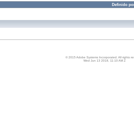
Definido po
© 2015 Adobe Systems Incorporated. All rights re
Wed Jun 13 2018, 11:10 AM Z