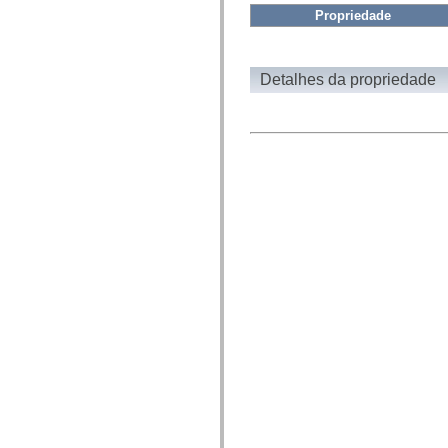
fl.events
Propriedade
fl.ik
fl.lang
fl.livepreview
fl.managers
fl.motion
Detalhes da propriedade
fl.motion.easing
fl.rsl
fl.text
fl.transitions
fl.transitions.easing
fl.video
flash.accessibility
flash.concurrent
flash.crypto
flash.data
flash.desktop
flash.display
flash.display3D
flash.display3D.textures
flash.errors
flash.events
flash.external
flash.filesystem
flash.filters
flash.geom
flash.globalization
flash.html
flash.media
flash.net