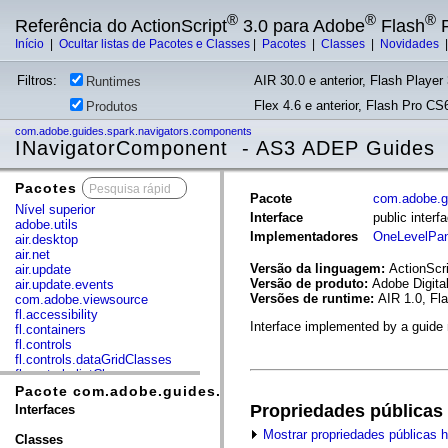
®
®
®
Referência do ActionScript
3.0 para Adobe
Flash
P
Início
|
Ocultar listas de Pacotes e Classes
|
Pacotes
|
Classes
|
Novidades
Filtros:
AIR 30.0 e anterior, Flash Player 
Runtimes
Flex 4.6 e anterior, Flash Pro CS6
Produtos
com.adobe.guides.spark.navigators.components
INavigatorComponent - AS3 ADEP Guides
Pacotes
x
Pacote
com.adobe.g
Nível superior
Interface
public inter
adobe.utils
Implementadores
OneLevelPan
air.desktop
air.net
Versão da linguagem:
ActionScri
air.update
Versão de produto:
Adobe Digita
air.update.events
Versões de runtime:
AIR 1.0, Fl
com.adobe.viewsource
fl.accessibility
Interface implemented by a guide n
fl.containers
fl.controls
fl.controls.dataGridClasses
fl.controls.listClasses
fl.controls.progressBarClasses
Pacote com.adobe.guides.spark.navigators.component
fl.core
Propriedades públicas
Interfaces
fl.data
Mostrar propriedades públicas 
fl.display
Classes