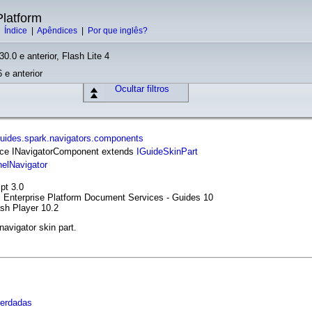
latform
|
Índice
|
Apêndices
|
Por que inglês?
30.0 e anterior, Flash Lite 4
 e anterior
Ocultar filtros
uides.spark.navigators.components
face INavigatorComponent extends
IGuideSkinPart
elNavigator
pt 3.0
l Enterprise Platform Document Services - Guides 10
ash Player 10.2
avigator skin part.
s
herdadas