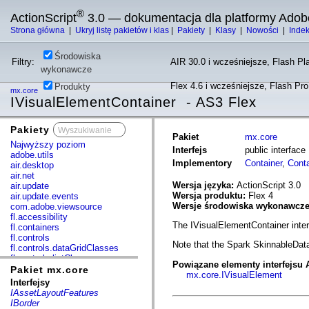
®
ActionScript
3.0 — dokumentacja dla platformy Adob
Strona główna
|
Ukryj listę pakietów i klas
|
Pakiety
|
Klasy
|
Nowości
|
Inde
Środowiska
Filtry:
AIR 30.0 i wcześniejsze, Flash Pla
wykonawcze
Flex 4.6 i wcześniejsze, Flash Pr
Produkty
mx.core
IVisualElementContainer - AS3 Flex
Pakiety
x
Pakiet
mx.core
Najwyższy poziom
Interfejs
public interfac
adobe.utils
Implementory
Container
,
Cont
air.desktop
air.net
Wersja języka:
ActionScript 3.0
air.update
Wersja produktu:
Flex 4
air.update.events
Wersje środowiska wykonawcz
com.adobe.viewsource
fl.accessibility
The IVisualElementContainer inter
fl.containers
fl.controls
Note that the Spark SkinnableData
fl.controls.dataGridClasses
fl.controls.listClasses
Powiązane elementy interfejsu 
fl.controls.progressBarClasses
Pakiet mx.core
mx.core.IVisualElement
fl.core
Interfejsy
fl.data
IAssetLayoutFeatures
fl.display
IBorder