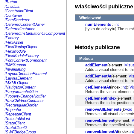
fl.events
IButton
fl.ik
Właściwości publiczne
IChildList
fl.lang
IConstraintClient
fl.livepreview
IContainer
Właściwość
fl.managers
IDataRenderer
fl.motion
numElements
:
int
IDeferredContentOwner
fl.motion.easing
[tylko do odczytu] The numbe
IDeferredInstance
fl.rsl
IDeferredInstantiationUIComponent
fl.text
IFactory
fl.transitions
IFlexAsset
fl.transitions.easing
Metody publiczne
IFlexDisplayObject
fl.video
IFlexModule
flash.accessibility
IFlexModuleFactory
Metoda
flash.concurrent
IFontContextComponent
flash.crypto
IIMESupport
addElement
(element:
IVisu
flash.data
IInvalidating
Adds a visual element to thi
flash.desktop
ILayoutDirectionElement
addElementAt
(element:
IVi
flash.display
ILayoutElement
Adds a visual element to thi
flash.display3D
IMXMLObject
flash.display3D.textures
getElementAt
(index:
int
):
IVi
INavigatorContent
flash.errors
Returns the visual element a
IProgrammaticSkin
flash.events
IPropertyChangeNotifier
getElementIndex
(element:
flash.external
IRawChildrenContainer
Returns the index position o
flash.filesystem
IRectangularBorder
flash.filters
removeAllElements
():
void
IRepeater
flash.geom
Removes all visual elements
IRepeaterClient
flash.globalization
ISelectableList
removeElement
(element:
I
flash.html
IStateClient
Removes the specified visual
flash.media
IStateClient2
flash.net
removeElementAt
(index:
int
ISWFBridgeGroup