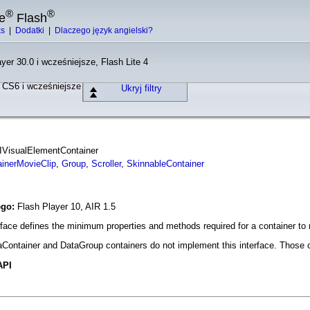
®
®
e
Flash
ks
|
Dodatki
|
Dlaczego język angielski?
yer 30.0 i wcześniejsze, Flash Lite 4
o CS6 i wcześniejsze
Ukryj filtry
e IVisualElementContainer
ainerMovieClip
,
Group
,
Scroller
,
SkinnableContainer
ego:
Flash Player 10, AIR 1.5
face defines the minimum properties and methods required for a container t
Container and DataGroup containers do not implement this interface. Those c
API