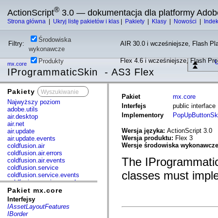
®
ActionScript
3.0 — dokumentacja dla platformy Adob
Strona główna
|
Ukryj listę pakietów i klas
|
Pakiety
|
Klasy
|
Nowości
|
Inde
Środowiska
Filtry:
AIR 30.0 i wcześniejsze, Flash Pla
wykonawcze
Flex 4.6 i wcześniejsze, Flash Pr
Produkty
U
mx.core
IProgrammaticSkin - AS3 Flex
Pakiety
x
Pakiet
mx.core
Najwyższy poziom
Interfejs
public interfac
adobe.utils
Implementory
PopUpButtonSk
air.desktop
air.net
Wersja języka:
ActionScript 3.0
air.update
Wersja produktu:
Flex 3
air.update.events
Wersje środowiska wykonawcz
coldfusion.air
coldfusion.air.errors
The IProgrammaticS
coldfusion.air.events
coldfusion.service
classes must imple
coldfusion.service.events
coldfusion.service.mxml
com.adobe.acm.solutions.authoring.domain.extensions
Pakiet mx.core
com.adobe.acm.solutions.ccr.domain.extensions
Interfejsy
com.adobe.consulting.pst.vo
IAssetLayoutFeatures
com.adobe.dct.component
IBorder