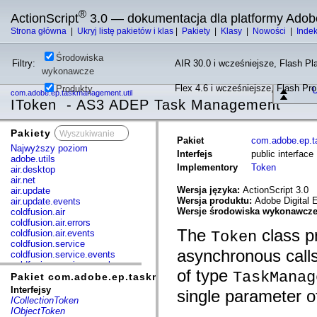
®
ActionScript
3.0 — dokumentacja dla platformy Adob
Strona główna
|
Ukryj listę pakietów i klas
|
Pakiety
|
Klasy
|
Nowości
|
Inde
Środowiska
Filtry:
AIR 30.0 i wcześniejsze, Flash Pla
wykonawcze
Flex 4.6 i wcześniejsze, Flash Pr
Produkty
U
com.adobe.ep.taskmanagement.util
IToken - AS3 ADEP Task Management
Pakiety
x
Pakiet
com.adobe.ep.t
Najwyższy poziom
Interfejs
public interface
adobe.utils
Implementory
Token
air.desktop
air.net
Wersja języka:
ActionScript 3.0
air.update
Wersja produktu:
Adobe Digital 
air.update.events
Wersje środowiska wykonawcz
coldfusion.air
coldfusion.air.errors
The
class p
coldfusion.air.events
Token
coldfusion.service
asynchronous calls
coldfusion.service.events
coldfusion.service.mxml
of type
TaskManag
com.adobe.acm.solutions.authoring.domain.extensions
Pakiet com.adobe.ep.taskmanagement.util
com.adobe.acm.solutions.ccr.domain.extensions
Interfejsy
single parameter o
com.adobe.consulting.pst.vo
ICollectionToken
com.adobe.dct.component
IObjectToken