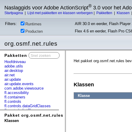
®
Naslaggids voor Adobe ActionScript
3.0 voor het Ad
Startpagina
|
Lijst met pakketten en klassen verbergen
|
Pakketten
|
Klassen
Filters:
AIR 30.0 en eerder, Flash Player 
Runtimes
Flex 4.6 en eerder, Flash Pro CS
Producten
org.osmf.net.rules
Pakketten
x
Het pakket org.osmf.net.rules bev
Hoofdniveau
adobe.utils
air.desktop
air.net
air.update
air.update.events
Klassen
com.adobe.viewsource
fl.accessibility
Klasse
fl.containers
fl.controls
fl.controls.dataGridClasses
fl.controls.listClasses
fl.controls.progressBarClasses
Pakket org.osmf.net.rules
fl.core
Klassen
fl.data
fl.display