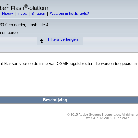
®
®
obe
Flash
-platform
|
Nieuw
|
Index
|
Bijlagen
|
Waarom in het Engels?
30.0 en eerder, Flash Lite 4
6 en eerder
Filters verbergen
at klassen voor de definitie van OSMF-regelobjecten die worden toegepast in
Beschrijving
© 2015 Adobe Systems Incorporated. All rights re
Wed Jun 13 2018, 11:57 AM Z