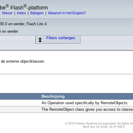
®
®
obe
Flash
-platform
|
Nieuw
|
Index
|
Bijlagen
|
Waarom in het Engels?
30.0 en eerder, Flash Lite 4
6 en eerder
Filters verbergen
 de externe objectklassen.
Beschrijving
An Operation used specifically by RemoteObjects.
The RemoteObject class gives you access to classes
© 2015 Adobe Systems Incorporated. All rights re
Wed Jun 13 2018, 11:57 AM Z