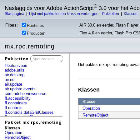
®
Naslaggids voor Adobe ActionScript
3.0 voor het Ad
Startpagina
|
Lijst met pakketten en klassen verbergen
|
Pakketten
|
Klassen
Filters:
AIR 30.0 en eerder, Flash Player 
Runtimes
Flex 4.6 en eerder, Flash Pro CS
Producten
mx.rpc.remoting
Pakketten
x
Het pakket mx.rpc.remoting bevat
Hoofdniveau
adobe.utils
air.desktop
air.net
air.update
air.update.events
Klassen
com.adobe.viewsource
fl.accessibility
Klasse
fl.containers
fl.controls
Operation
fl.controls.dataGridClasses
RemoteObject
fl.controls.listClasses
fl.controls.progressBarClasses
Pakket mx.rpc.remoting
fl.core
Klassen
fl.data
Operation
fl.display
RemoteObject