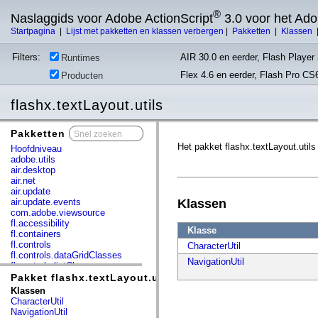
®
Naslaggids voor Adobe ActionScript
3.0 voor het Ad
Startpagina
|
Lijst met pakketten en klassen verbergen
|
Pakketten
|
Klassen
Filters:
AIR 30.0 en eerder, Flash Player 
Runtimes
Flex 4.6 en eerder, Flash Pro CS
Producten
flashx.textLayout.utils
Pakketten
x
Het pakket flashx.textLayout.uti
Hoofdniveau
adobe.utils
air.desktop
air.net
air.update
air.update.events
Klassen
com.adobe.viewsource
fl.accessibility
Klasse
fl.containers
fl.controls
CharacterUtil
fl.controls.dataGridClasses
NavigationUtil
fl.controls.listClasses
fl.controls.progressBarClasses
Pakket flashx.textLayout.utils
fl.core
Klassen
fl.data
CharacterUtil
fl.display
NavigationUtil