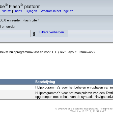
®
®
obe
Flash
-platform
|
Nieuw
|
Index
|
Bijlagen
|
Waarom in het Engels?
30.0 en eerder, Flash Lite 4
6 en eerder
Filters verbergen
ls bevat hulpprogrammaklassen voor TLF (Text Layout Framework).
Beschrijving
Hulpprogramma's voor het beheren en ophalen van in
Hulpprogramma's voor het manipuleren van een Text
opgeroepen met behulp van de syntaxis NavigationUt
© 2015 Adobe Systems Incorporated. All rights re
Wed Jun 13 2018, 11:57 AM Z