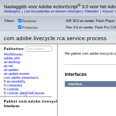
®
Naslaggids voor Adobe ActionScript
3.0 voor het Ad
Startpagina
|
Lijst met pakketten en klassen verbergen
|
Pakketten
|
Klassen
Filters:
AIR 30.0 en eerder, Flash Player 
Runtimes
Flex 4.6 en eerder, Flash Pro CS
Producten
com.adobe.livecycle.rca.service.process
Pakketten
x
Het pakket com.adobe.livecycle.r
Hoofdniveau
adobe.utils
air.desktop
air.net
air.update
air.update.events
Interfaces
com.adobe.viewsource
fl.accessibility
Interface
fl.containers
fl.controls
fl.controls.dataGridClasses
fl.controls.listClasses
fl.controls.progressBarClasses
Pakket com.adobe.livecycle.rca.service.process
fl.core
Interfaces
fl.data
fl.display