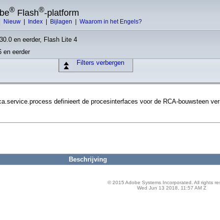
®
®
obe
Flash
-platform
|
Nieuw
|
Index
|
Bijlagen
|
Waarom in het Engels?
30.0 en eerder, Flash Lite 4
6 en eerder
Filters verbergen
ca.service.process definieert de procesinterfaces voor de RCA-bouwsteen ver
Beschrijving
© 2015 Adobe Systems Incorporated. All rights re
Wed Jun 13 2018, 11:57 AM Z