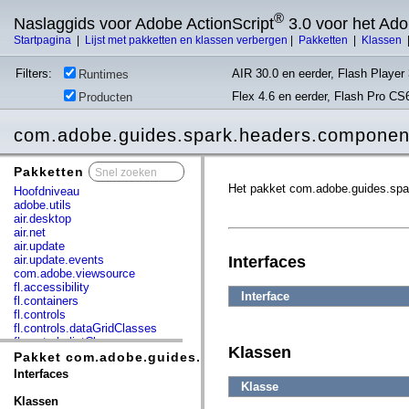
®
Naslaggids voor Adobe ActionScript
3.0 voor het Ad
Startpagina
|
Lijst met pakketten en klassen verbergen
|
Pakketten
|
Klassen
Filters:
AIR 30.0 en eerder, Flash Player 
Runtimes
Flex 4.6 en eerder, Flash Pro CS
Producten
com.adobe.guides.spark.headers.compone
Pakketten
x
Het pakket com.adobe.guides.spar
Hoofdniveau
adobe.utils
air.desktop
air.net
air.update
air.update.events
Interfaces
com.adobe.viewsource
fl.accessibility
Interface
fl.containers
fl.controls
fl.controls.dataGridClasses
fl.controls.listClasses
Klassen
fl.controls.progressBarClasses
Pakket com.adobe.guides.spark.headers.components
fl.core
Interfaces
fl.data
Klasse
fl.display
Klassen