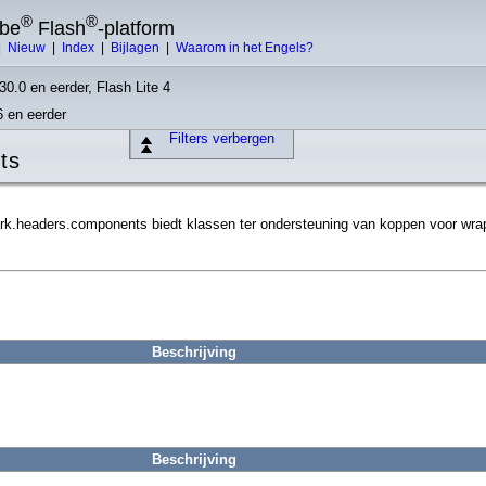
®
®
obe
Flash
-platform
|
Nieuw
|
Index
|
Bijlagen
|
Waarom in het Engels?
30.0 en eerder, Flash Lite 4
6 en eerder
Filters verbergen
nts
k.headers.components biedt klassen ter ondersteuning van koppen voor wra
Beschrijving
Beschrijving