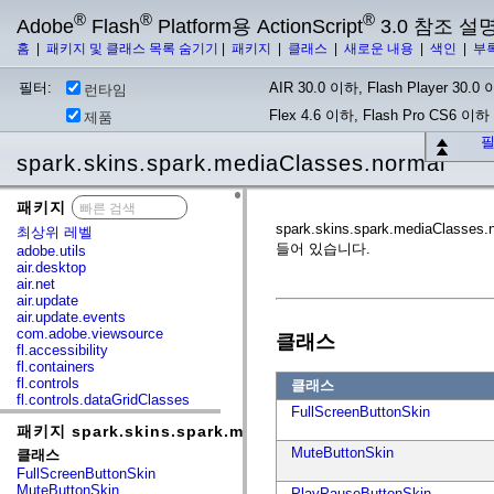
®
®
®
Adobe
Flash
Platform용 ActionScript
3.0 참조 설
홈
|
패키지 및 클래스 목록 숨기기
|
패키지
|
클래스
|
새로운 내용
|
색인
|
부
필터:
AIR 30.0 이하, Flash Player 30.0 이
런타임
Flex 4.6 이하, Flash Pro CS6 이하
제품
필
spark.skins.spark.mediaClasses.normal
패키지
x
spark.skins.spark.media
최상위 레벨
들어 있습니다.
adobe.utils
air.desktop
air.net
air.update
air.update.events
com.adobe.viewsource
클래스
fl.accessibility
fl.containers
fl.controls
클래스
fl.controls.dataGridClasses
FullScreenButtonSkin
fl.controls.listClasses
패키지 spark.skins.spark.mediaClasses.normal
fl.controls.progressBarClasses
fl.core
MuteButtonSkin
클래스
fl.data
FullScreenButtonSkin
fl.display
MuteButtonSkin
PlayPauseButtonSkin