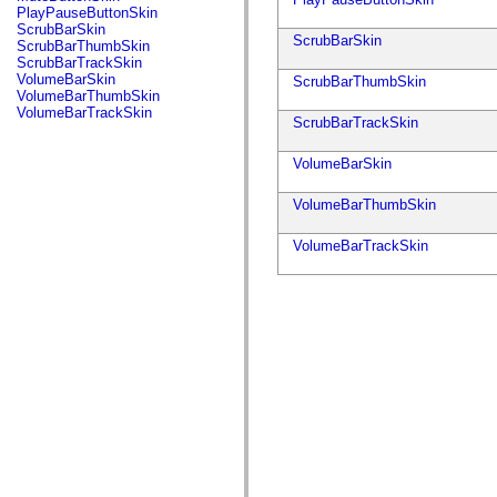
fl.events
PlayPauseButtonSkin
fl.ik
ScrubBarSkin
fl.lang
ScrubBarSkin
ScrubBarThumbSkin
fl.livepreview
ScrubBarTrackSkin
fl.managers
VolumeBarSkin
ScrubBarThumbSkin
fl.motion
VolumeBarThumbSkin
fl.motion.easing
VolumeBarTrackSkin
fl.rsl
ScrubBarTrackSkin
fl.text
fl.transitions
VolumeBarSkin
fl.transitions.easing
fl.video
flash.accessibility
VolumeBarThumbSkin
flash.concurrent
flash.crypto
VolumeBarTrackSkin
flash.data
flash.desktop
flash.display
flash.display3D
flash.display3D.textures
flash.errors
flash.events
flash.external
flash.filesystem
flash.filters
flash.geom
flash.globalization
flash.html
flash.media
flash.net