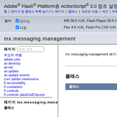
®
®
®
Adobe
Flash
Platform용 ActionScript
3.0 참조 설
홈
|
패키지 및 클래스 목록 숨기기
|
패키지
|
클래스
|
새로운 내용
|
색인
|
부
필터:
AIR 30.0 이하, Flash Player 30.0 이
런타임
Flex 4.6 이하, Flash Pro CS6 이하
제품
mx.messaging.management
패키지
x
mx.messaging.management 패키
최상위 레벨
adobe.utils
air.desktop
air.net
air.update
air.update.events
클래스
com.adobe.viewsource
fl.accessibility
클래스
fl.containers
fl.controls
fl.controls.dataGridClasses
fl.controls.listClasses
패키지 mx.messaging.management
fl.controls.progressBarClasses
fl.core
클래스
fl.data
fl.display