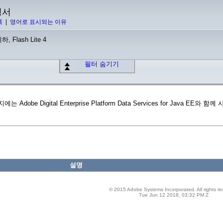
명서
록
|
영어로 표시되는 이유
하, Flash Lite 4
필터 숨기기
지에는 Adobe Digital Enterprise Platform Data Services for Java
설명
© 2015 Adobe Systems Incorporated. All rights re
Tue Jun 12 2018, 03:32 PM Z