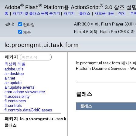
®
®
®
Adobe
Flash
Platform용 ActionScript
3.0 참조 설
홈
|
패키지 및 클래스 목록 숨기기
|
패키지
|
클래스
|
새로운 내용
|
색인
|
부
필터:
AIR 30.0 이하, Flash Player 30.0 이
런타임
Flex 4.6 이하, Flash Pro CS6 이하
제품
lc.procmgmt.ui.task.form
패키지
x
lc.procmgmt.ui.task.fo
최상위 레벨
Platform Document Ser
adobe.utils
air.desktop
air.net
air.update
air.update.events
com.adobe.viewsource
클래스
fl.accessibility
fl.containers
fl.controls
클래스
fl.controls.dataGridClasses
fl.controls.listClasses
패키지 lc.procmgmt.ui.task.form
fl.controls.progressBarClasses
fl.core
클래스
fl.data
fl.display