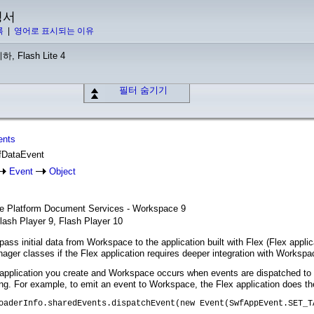
명서
록
|
영어로 표시되는 이유
하, Flash Lite 4
필터 숨기기
ents
wfDataEvent
Event
Object
ise Platform Document Services - Workspace 9
lash Player 9, Flash Player 10
pass initial data from Workspace to the application built with Flex (Flex appli
er classes if the Flex application requires deeper integration with Workspa
pplication you create and Workspace occurs when events are dispatched to
ing. For example, to emit an event to Workspace, the Flex application does the