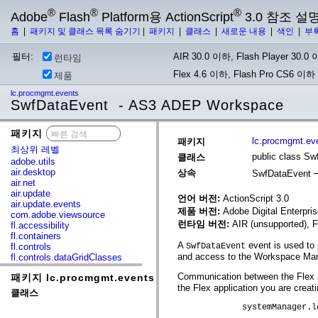
®
®
®
Adobe
Flash
Platform용 ActionScript
3.0 참조 설
홈
|
패키지 및 클래스 목록 숨기기
|
패키지
|
클래스
|
새로운 내용
|
색인
|
부
필터:
AIR 30.0 이하, Flash Player 30.0 이
런타임
Flex 4.6 이하, Flash Pro CS6 이하
제품
lc.procmgmt.events
SwfDataEvent - AS3 ADEP Workspace
패키지
x
lc.procmgmt.ev
패키지
최상위 레벨
public class S
클래스
adobe.utils
air.desktop
상속
SwfDataEvent
air.net
air.update
언어 버전:
ActionScript 3.0
air.update.events
제품 버전:
Adobe Digital Enterpr
com.adobe.viewsource
런타임 버전:
AIR (unsupported), F
fl.accessibility
fl.containers
A
event is used to 
fl.controls
SwfDataEvent
and access to the Workspace Manag
fl.controls.dataGridClasses
fl.controls.listClasses
Communication between the Flex a
패키지 lc.procmgmt.events
fl.controls.progressBarClasses
the Flex application you are creat
fl.core
클래스
fl.data
	     systemManager.loaderInfo.sharedEvents.dispatchEvent(new Event(SwfAppEvent.SET_TASK));

fl.display