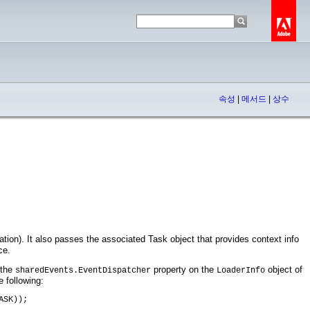
속성
|
메서드
|
상수
cation). It also passes the associated Task object that provides context info
ce.
 the
property on the
object of
sharedEvents.EventDispatcher
LoaderInfo
 following: