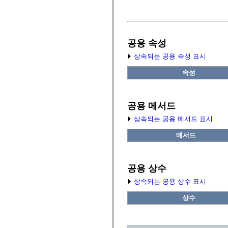
fl.events
fl.ik
fl.lang
fl.livepreview
fl.managers
fl.motion
공용 속성
fl.motion.easing
fl.rsl
상속되는 공용 속성 표시
fl.text
fl.transitions
속성
fl.transitions.easing
fl.video
flash.accessibility
flash.concurrent
공용 메서드
flash.crypto
flash.data
상속되는 공용 메서드 표시
flash.desktop
flash.display
메서드
flash.display3D
flash.display3D.textures
flash.errors
flash.events
공용 상수
flash.external
flash.filesystem
상속되는 공용 상수 표시
flash.filters
flash.geom
상수
flash.globalization
flash.html
flash.media
flash.net