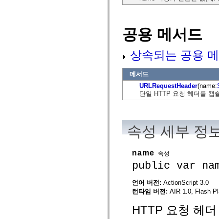
mx.olap
mx.olap.aggregators
mx.preloaders
mx.printing
공용 메서드
mx.resources
mx.rpc
mx.rpc.events
상속되는 공용 메
mx.rpc.http
mx.rpc.http.mxml
mx.rpc.mxml
메서드
mx.rpc.remoting
URLRequestHeader
(name:
mx.rpc.remoting.mxml
단일 HTTP 요청 헤더를 캡슐
mx.rpc.soap
mx.rpc.soap.mxml
mx.rpc.wsdl
mx.rpc.xml
mx.skins
속성 세부 정
mx.skins.halo
mx.skins.spark
mx.skins.wireframe
name
mx.skins.wireframe.windowChrome
속성
mx.states
public var na
mx.styles
mx.utils
mx.validators
언어 버전:
ActionScript 3.0
spark.accessibility
런타임 버전:
AIR 1.0, Flash Pl
spark.automation.delegates
spark.automation.delegates.components
HTTP 요청 헤더
spark.automation.delegates.components.gridClasses
spark.automation.delegates.components.mediaClasses