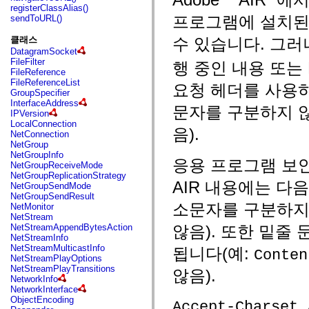
fl.events
registerClassAlias()
fl.ik
프로그램에 설치된 
sendToURL()
fl.lang
fl.livepreview
클래스
수 있습니다. 그러나
fl.managers
DatagramSocket
fl.motion
FileFilter
행 중인 내용
또는 F
fl.motion.easing
FileReference
fl.rsl
FileReferenceList
fl.text
요청 헤더를 사용하
GroupSpecifier
fl.transitions
InterfaceAddress
fl.transitions.easing
문자를 구분하지 
IPVersion
fl.video
LocalConnection
flash.accessibility
음).
NetConnection
flash.concurrent
NetGroup
flash.crypto
NetGroupInfo
flash.data
응용 프로그램 보안 샌
NetGroupReceiveMode
flash.desktop
NetGroupReplicationStrategy
flash.display
AIR 내용에는 다
NetGroupSendMode
flash.display3D
NetGroupSendResult
flash.display3D.textures
소문자를 구분하지
NetMonitor
flash.errors
NetStream
flash.events
NetStreamAppendBytesAction
않음). 또한 밑줄
flash.external
NetStreamInfo
flash.filesystem
NetStreamMulticastInfo
됩니다(예:
flash.filters
Conten
NetStreamPlayOptions
flash.geom
NetStreamPlayTransitions
않음).
flash.globalization
NetworkInfo
flash.html
NetworkInterface
flash.media
ObjectEncoding
,
flash.net
Accept-Charset