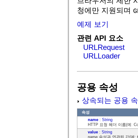
브라우저의 제한 사
mx.controls
mx.controls.advancedDataGridClasses
청에만 지원되며
G
mx.controls.dataGridClasses
mx.controls.listClasses
mx.controls.menuClasses
예제 보기
mx.controls.olapDataGridClasses
mx.controls.scrollClasses
mx.controls.sliderClasses
관련 API 요소
mx.controls.textClasses
mx.controls.treeClasses
URLRequest
mx.controls.videoClasses
mx.core
URLLoader
mx.core.windowClasses
mx.effects
mx.effects.easing
mx.effects.effectClasses
mx.events
mx.filters
공용 속성
mx.flash
mx.formatters
mx.geom
상속되는 공용 속
mx.graphics
mx.graphics.codec
mx.graphics.shaderClasses
속성
mx.logging
mx.logging.errors
name
:
String
mx.logging.targets
HTTP 요청 헤더 이름(예: Con
mx.managers
value
:
String
mx.modules
name 속성과 연관된 값(예: te
mx.netmon