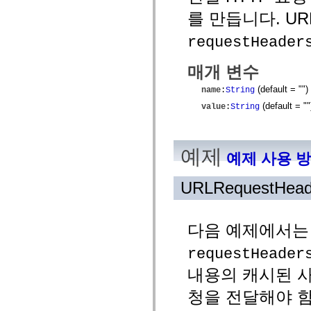
spark.skins
spark.skins.mobile
를 만듭니다. URL
spark.skins.mobile.supportClasses
spark.skins.spark
requestHeader
spark.skins.spark.mediaClasses.fullScreen
spark.skins.spark.mediaClasses.normal
spark.skins.spark.windowChrome
매개 변수
spark.skins.wireframe
spark.skins.wireframe.mediaClasses
(default = "
")
name
:
String
spark.skins.wireframe.mediaClasses.fullScreen
spark.transitions
(default = "
"
value
:
String
spark.utils
spark.validators
spark.validators.supportClasses
언어 요소
예제
예제 사용 
전역 상수
전역 함수
URLRequestHead
연산자
명령문, 키워드 및 지시문
특수 유형 연산자
다음 예제에서는 
부록
새로운 내용
requestHeader
컴파일러 오류
컴파일러 경고
내용의 캐시된 
런타임 오류
청을 전달해야 
ActionScript 3으로 마이그레이션
지원되는 문자 세트