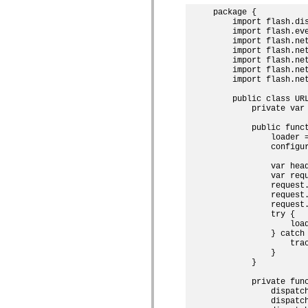
MXML 전용 태그
package {

모션 XML 요소
    import flash.dis
    import flash.eve
Timed Text 태그
    import flash.net
사용되지 않는 요소의 목록
    import flash.net
액세스 가능성 구현 상수
    import flash.net
ActionScript 예제 사용 방법
    import flash.net
    import flash.net
법적 고지 사항
    public class URL
        private var 
        public funct
            loader =
            configur
            var hea
            var req
            request.
            request.
            request.
            try {

                load
            } catch 
                trac
            }

        }

        private fun
            dispatc
            dispatch