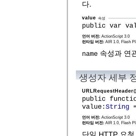
다.
spark.automation.delegates.components.supportClasses
spark.automation.delegates.skins.spark
spark.automation.events
value
spark.collections
속성
spark.components
public var va
spark.components.calendarClasses
spark.components.gridClasses
언어 버전:
ActionScript 3.0
spark.components.mediaClasses
spark.components.supportClasses
런타임 버전:
AIR 1.0, Flash Pl
spark.components.windowClasses
spark.core
속성과 연관
name
spark.effects
spark.effects.animation
spark.effects.easing
spark.effects.interpolation
spark.effects.supportClasses
생성자 세부 
spark.events
spark.filters
spark.formatters
URLRequestHeader
(
spark.formatters.supportClasses
spark.globalization
public functi
spark.globalization.supportClasses
spark.layouts
value:
String
=
spark.layouts.supportClasses
spark.managers
언어 버전:
ActionScript 3.0
spark.modules
런타임 버전:
AIR 1.0, Flash Pl
spark.preloaders
spark.primitives
spark.primitives.supportClasses
단일 HTTP 요청