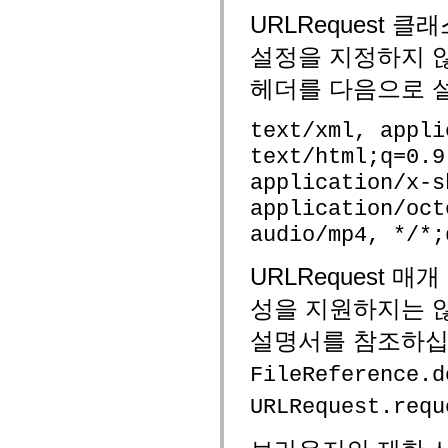
mx.automation.air
URLRequest 클
mx.automation.delegates
mx.automation.delegates.advancedDataGrid
설정을 지정하지 않
mx.automation.delegates.charts
mx.automation.delegates.containers
헤더를 다음으로 
mx.automation.delegates.controls
mx.automation.delegates.controls.dataGridClasses
mx.automation.delegates.controls.fileSystemClasses
text/xml, appli
mx.automation.delegates.core
mx.automation.delegates.flashflexkit
text/html;q=0.9
mx.automation.events
mx.binding
application/x-s
mx.binding.utils
mx.charts
application/oct
mx.charts.chartClasses
audio/mp4, */*;
mx.charts.effects
mx.charts.effects.effectClasses
mx.charts.events
URLRequest 
mx.charts.renderers
mx.charts.series
성을 지원하지는 
mx.charts.series.items
mx.charts.series.renderData
설명서를 참조하십
mx.charts.styles
mx.collections
mx.collections.errors
FileReference.d
mx.containers
mx.containers.accordionClasses
URLRequest.requ
mx.containers.dividedBoxClasses
mx.containers.errors
mx.containers.utilityClasses