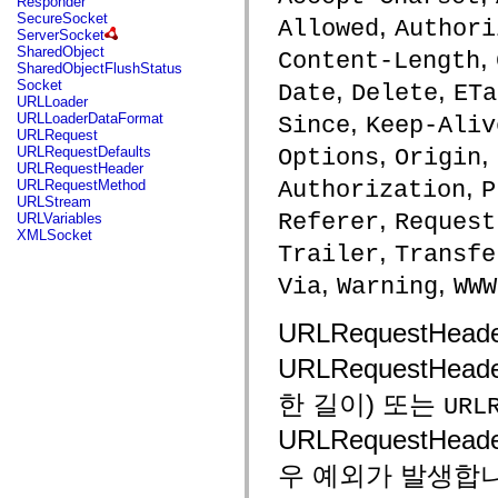
Responder
flash.net.dns
SecureSocket
,
Allowed
Authori
flash.net.drm
ServerSocket
flash.notifications
SharedObject
,
Content-Length
flash.permissions
SharedObjectFlushStatus
flash.printing
,
,
Socket
Date
Delete
ETa
flash.profiler
URLLoader
flash.sampler
,
URLLoaderDataFormat
Since
Keep-Aliv
flash.security
URLRequest
flash.sensors
,
,
URLRequestDefaults
Options
Origin
flash.system
URLRequestHeader
flash.text
,
Authorization
P
URLRequestMethod
flash.text.engine
URLStream
flash.text.ime
,
Referer
Request
URLVariables
flash.ui
XMLSocket
flash.utils
,
Trailer
Transfe
flash.xml
flashx.textLayout
,
,
Via
Warning
WWW
flashx.textLayout.compose
flashx.textLayout.container
flashx.textLayout.conversion
URLRequestH
flashx.textLayout.edit
flashx.textLayout.elements
URLRequestHea
flashx.textLayout.events
flashx.textLayout.factory
한 길이) 또는
URL
flashx.textLayout.formats
flashx.textLayout.operations
URLRequestH
flashx.textLayout.utils
flashx.undo
우 예외가 발생합니
mx.accessibility
mx.automation