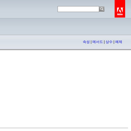
속성
|
메서드
|
상수
|
예제