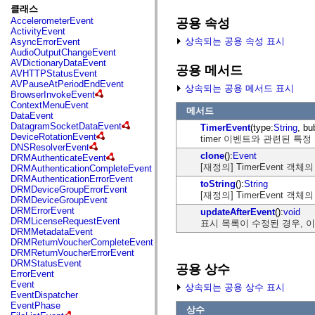
fl.events
클래스
fl.ik
AccelerometerEvent
공용 속성
fl.lang
ActivityEvent
fl.livepreview
상속되는 공용 속성 표시
AsyncErrorEvent
fl.managers
AudioOutputChangeEvent
fl.motion
AVDictionaryDataEvent
fl.motion.easing
공용 메서드
AVHTTPStatusEvent
fl.rsl
AVPauseAtPeriodEndEvent
fl.text
상속되는 공용 메서드 표시
BrowserInvokeEvent
fl.transitions
ContextMenuEvent
fl.transitions.easing
메서드
DataEvent
fl.video
DatagramSocketDataEvent
TimerEvent
(type:
String
, bu
flash.accessibility
DeviceRotationEvent
timer 이벤트와 관련된 특정
flash.concurrent
DNSResolverEvent
flash.crypto
clone
():
Event
DRMAuthenticateEvent
flash.data
[재정의] TimerEvent
DRMAuthenticationCompleteEvent
flash.desktop
DRMAuthenticationErrorEvent
flash.display
toString
():
String
DRMDeviceGroupErrorEvent
flash.display3D
[재정의] TimerEvent 
DRMDeviceGroupEvent
flash.display3D.textures
DRMErrorEvent
updateAfterEvent
():
void
flash.errors
DRMLicenseRequestEvent
표시 목록이 수정된 경우, 이 
flash.events
DRMMetadataEvent
flash.external
DRMReturnVoucherCompleteEvent
flash.filesystem
DRMReturnVoucherErrorEvent
flash.filters
DRMStatusEvent
flash.geom
공용 상수
ErrorEvent
flash.globalization
Event
상속되는 공용 상수 표시
flash.html
EventDispatcher
flash.media
EventPhase
flash.net
상수