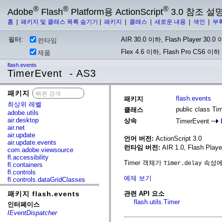
®
®
®
Adobe
Flash
Platform용 ActionScript
3.0 참조 설
홈
|
패키지 및 클래스 목록 숨기기
|
패키지
|
클래스
|
새로운 내용
|
색인
|
부
필터:
AIR 30.0 이하, Flash Player 30.0 이
런타임
Flex 4.6 이하, Flash Pro CS6 이하
제품
flash.events
TimerEvent - AS3
패키지
x
flash.events
패키지
최상위 레벨
public class Ti
클래스
adobe.utils
air.desktop
상속
TimerEvent
air.net
air.update
언어 버전:
ActionScript 3.0
air.update.events
런타임 버전:
AIR 1.0, Flash Player
com.adobe.viewsource
fl.accessibility
Timer 객체가
속성에 
Timer.delay
fl.containers
fl.controls
예제 보기
fl.controls.dataGridClasses
fl.controls.listClasses
패키지 flash.events
관련 API 요소
fl.controls.progressBarClasses
fl.core
flash.utils.Timer
인터페이스
fl.data
IEventDispatcher
fl.display