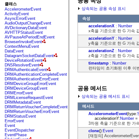
공용 속성
fl.events
클래스
fl.ik
상속되는 공용 속성 표시
AccelerometerEvent
fl.lang
ActivityEvent
fl.livepreview
속성
AsyncErrorEvent
fl.managers
AudioOutputChangeEvent
fl.motion
accelerationX
:
Number
AVDictionaryDataEvent
fl.motion.easing
x축을 기준으로 한 G 가속 
AVHTTPStatusEvent
fl.rsl
AVPauseAtPeriodEndEvent
accelerationY
:
Number
fl.text
BrowserInvokeEvent
y축을 기준으로 한 G 가속 
fl.transitions
ContextMenuEvent
fl.transitions.easing
accelerationZ
:
Number
DataEvent
fl.video
z축을 기준으로 한 G 가속 
DatagramSocketDataEvent
flash.accessibility
DeviceRotationEvent
flash.concurrent
timestamp
:
Number
DNSResolverEvent
flash.crypto
런타임이 초기화된 이후 이
DRMAuthenticateEvent
flash.data
DRMAuthenticationCompleteEvent
flash.desktop
DRMAuthenticationErrorEvent
flash.display
DRMDeviceGroupErrorEvent
flash.display3D
공용 메서드
DRMDeviceGroupEvent
flash.display3D.textures
DRMErrorEvent
flash.errors
상속되는 공용 메서드 표시
DRMLicenseRequestEvent
flash.events
DRMMetadataEvent
flash.external
메서드
DRMReturnVoucherCompleteEvent
flash.filesystem
DRMReturnVoucherErrorEvent
flash.filters
AccelerometerEvent
(type:
S
DRMStatusEvent
flash.geom
accelerationY:
Number
= 
ErrorEvent
flash.globalization
3차원 축을 기준으로 한 가속에
Event
flash.html
EventDispatcher
clone
():
Event
flash.media
EventPhase
[재정의] Acceleromet
flash.net