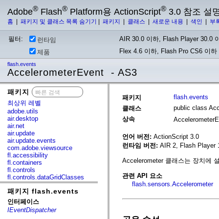
®
®
®
Adobe
Flash
Platform용 ActionScript
3.0 참조 설
홈
|
패키지 및 클래스 목록 숨기기
|
패키지
|
클래스
|
새로운 내용
|
색인
|
부
필터:
AIR 30.0 이하, Flash Player 30.0 이
런타임
Flex 4.6 이하, Flash Pro CS6 이하
제품
flash.events
AccelerometerEvent - AS3
패키지
x
flash.events
패키지
최상위 레벨
public class Ac
클래스
adobe.utils
air.desktop
상속
Accelerometer
air.net
air.update
언어 버전:
ActionScript 3.0
air.update.events
런타임 버전:
AIR 2, Flash Player 
com.adobe.viewsource
fl.accessibility
Accelerometer 클래스는 장치에
fl.containers
fl.controls
관련 API 요소
fl.controls.dataGridClasses
flash.sensors.Accelerometer
fl.controls.listClasses
패키지 flash.events
fl.controls.progressBarClasses
fl.core
인터페이스
fl.data
IEventDispatcher
fl.display