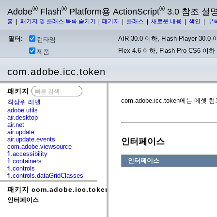
®
®
®
Adobe
Flash
Platform용 ActionScript
3.0 참조 설
홈
|
패키지 및 클래스 목록 숨기기
|
패키지
|
클래스
|
새로운 내용
|
색인
|
부
필터:
AIR 30.0 이하, Flash Player 30.0 이
런타임
Flex 4.6 이하, Flash Pro CS6 이하
제품
com.adobe.icc.token
패키지
x
com.adobe.icc.token에
최상위 레벨
adobe.utils
air.desktop
air.net
air.update
air.update.events
인터페이스
com.adobe.viewsource
fl.accessibility
인터페이스
fl.containers
fl.controls
fl.controls.dataGridClasses
fl.controls.listClasses
패키지 com.adobe.icc.token
fl.controls.progressBarClasses
fl.core
인터페이스
fl.data
fl.display