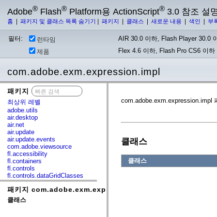
®
®
®
Adobe
Flash
Platform용 ActionScript
3.0 참조 설
홈
|
패키지 및 클래스 목록 숨기기
|
패키지
|
클래스
|
새로운 내용
|
색인
|
부
필터:
AIR 30.0 이하, Flash Player 30.0 이
런타임
Flex 4.6 이하, Flash Pro CS6 이하
제품
com.adobe.exm.expression.impl
패키지
x
com.adobe.exm.expressi
최상위 레벨
adobe.utils
air.desktop
air.net
air.update
air.update.events
클래스
com.adobe.viewsource
fl.accessibility
클래스
fl.containers
fl.controls
fl.controls.dataGridClasses
fl.controls.listClasses
패키지 com.adobe.exm.expression.impl
fl.controls.progressBarClasses
fl.core
클래스
fl.data
fl.display