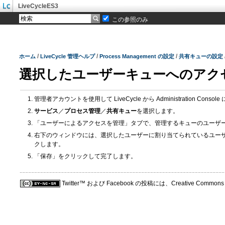
LiveCycleES3
この参照のみ
/
/
/
ホーム
LiveCycle 管理ヘルプ
Process Management の設定
共有キューの設定
選択したユーザーキューへのアク
管理者アカウントを使用して LiveCycle から Administration Cons
サービス
／
プロセス管理
／
共有キュー
を選択します。
「ユーザーによるアクセスを管理」タブで、管理するキューのユーザ
右下のウィンドウには、選択したユーザーに割り当てられているユー
クします。
「保存」をクリックして完了します。
Twitter™ および Facebook の投稿には、Creative C