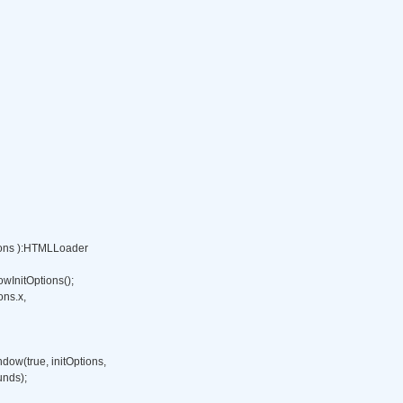
tions ):HTMLLoader 

wInitOptions(); 

s.x, 

ow(true, initOptions, 

unds); 
