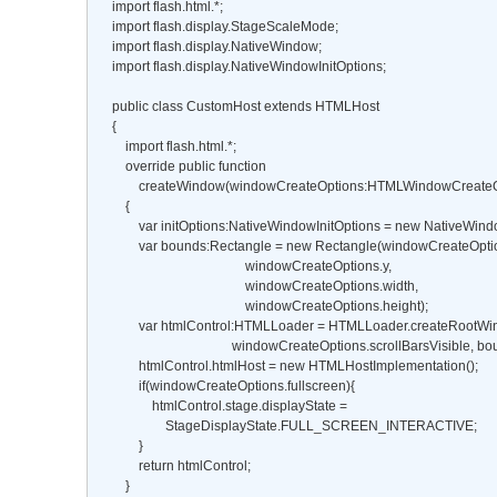
    import flash.html.*; 

    import flash.display.StageScaleMode; 

    import flash.display.NativeWindow; 

    import flash.display.NativeWindowInitOptions; 

    public class CustomHost extends HTMLHost 

    { 

        import flash.html.*; 

        override public function 

            createWindow(windowCreateOptions:HTMLWindowCreate
        { 

            var initOptions:NativeWindowInitOptions = new NativeWindo
            var bounds:Rectangle = new Rectangle(windowCreateOption
                                            windowCreateOptions.y, 

                                            windowCreateOptions.width, 

                                            windowCreateOptions.height); 

            var htmlControl:HTMLLoader = HTMLLoader.createRootWind
                                        windowCreateOptions.scrollBarsVisible, bo
            htmlControl.htmlHost = new HTMLHostImplementation(); 

            if(windowCreateOptions.fullscreen){ 

                htmlControl.stage.displayState = 

                    StageDisplayState.FULL_SCREEN_INTERACTIVE; 

            } 

            return htmlControl; 

        } 
