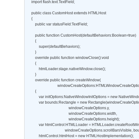
    import flash.text.TextField; 

    public class CustomHost extends HTMLHost 

    { 

        public var statusField:TextField; 

        public function CustomHost(defaultBehaviors:Boolean=true) 

        { 

            super(defaultBehaviors); 

        } 

        override public function windowClose():void 

        { 

            htmlLoader.stage.nativeWindow.close(); 

        } 

        override public function createWindow( 

                                windowCreateOptions:HTMLWindowCreateOp
        { 

            var initOptions:NativeWindowInitOptions = new NativeWindo
            var bounds:Rectangle = new Rectangle(windowCreateOption
                                            windowCreateOptions.y, 

                                            windowCreateOptions.width, 

                                            windowCreateOptions.height); 

            var htmlControl:HTMLLoader = HTMLLoader.createRootWind
                                        windowCreateOptions.scrollBarsVisible, bo
            htmlControl.htmlHost = new HTMLHostImplementation(); 
