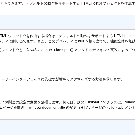
ともできます。デフォルトの動作をサポートする HTMLHost オブジェクトを作成する
HTML ウィンドウを作成する場合は、デフォルトの動作をサポートする HTMLHo
パティに割り当てます。また、このプロパティに
null
を割り当てて、機能全体を無
ィンドウと、JavaScript の
window.open()
メソッドのデフォルト実装によって作成
ェクトがユーザーインターフェイスに及ぼす影響をカスタマイズする方法を示します。
関連の設定の変更を処理します。例えば、次の CustomHost クラスは、
windo
L ページを開き、
window.document.title
の変更（HTML ページの
<title>
エレメン