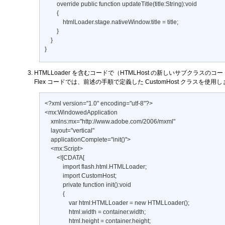
        override public function updateTitle(title:String):void 

        { 

            htmlLoader.stage.nativeWindow.title = title; 

        } 

    } 

}
HTMLLoader を含むコードで（HTMLHost の新しいサブクラス
Flex コードでは、前述の手順で定義した CustomHost クラスを使用
<?xml version="1.0" encoding="utf-8"?> 

<mx:WindowedApplication 

    xmlns:mx="http://www.adobe.com/2006/mxml" 

    layout="vertical" 

    applicationComplete="init()"> 

    <mx:Script> 

        <![CDATA[ 

            import flash.html.HTMLLoader; 

            import CustomHost; 

            private function init():void 

            { 

                var html:HTMLLoader = new HTMLLoader(); 

                html.width = container.width; 

                html.height = container.height; 
