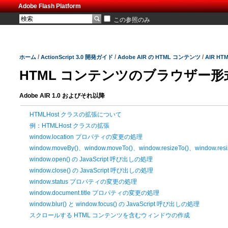
Adobe Flash Platform
この参照のみ
/
/
/
ホーム
ActionScript 3.0 開発ガイド
Adobe AIR の HTML コンテンツ
AIR H
HTML コンテンツのブラウザー
Adobe AIR 1.0 およびそれ以降
HTMLHost クラスの拡張について
例：HTMLHost クラスの拡張
window.location プロパティの変更の処理
window.moveBy()、window.moveTo()、window.resizeTo()、window.r
window.open() の JavaScript 呼び出しの処理
window.close() の JavaScript 呼び出しの処理
window.status プロパティの変更の処理
window.document.title プロパティの変更の処理
window.blur() と window.focus() の JavaScript 呼び出しの処理
スクロールする HTML コンテンツを含むウィンドウの作成