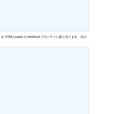
TMLLoader の
htmlHost
プロパティに割り当てます。次の