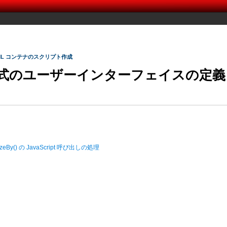
TML コンテナのスクリプト作成
形式のユーザーインターフェイスの定義
esizeBy() の JavaScript 呼び出しの処理