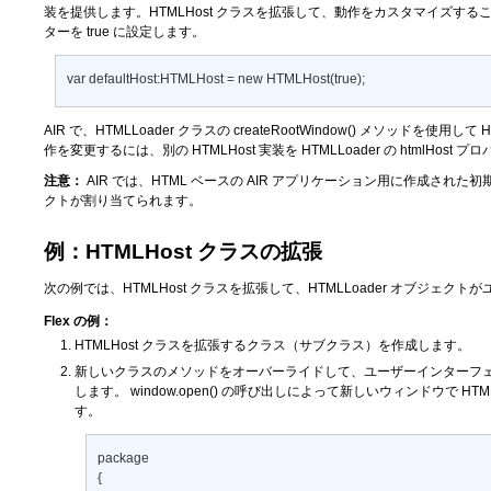
装を提供します。HTMLHost クラスを拡張して、動作をカスタマイズするこ
ターを true に設定します。
var defaultHost:HTMLHost = new HTMLHost(true); 
AIR で、HTMLLoader クラスの
createRootWindow()
メソッドを使用して 
作を変更するには、別の HTMLHost 実装を HTMLLoader の
htmlHost
プロ
注意：
AIR では、HTML ベースの AIR アプリケーション用に作成された初期ウ
クトが割り当てられます。
例：HTMLHost クラスの拡張
次の例では、HTMLHost クラスを拡張して、HTMLLoader オブジ
Flex の例：
HTMLHost クラスを拡張するクラス（サブクラス）を作成します。
新しいクラスのメソッドをオーバーライドして、ユーザーインターフェイス
します。
window.open()
の呼び出しによって新しいウィンドウで HTM
す。
package 

{ 
