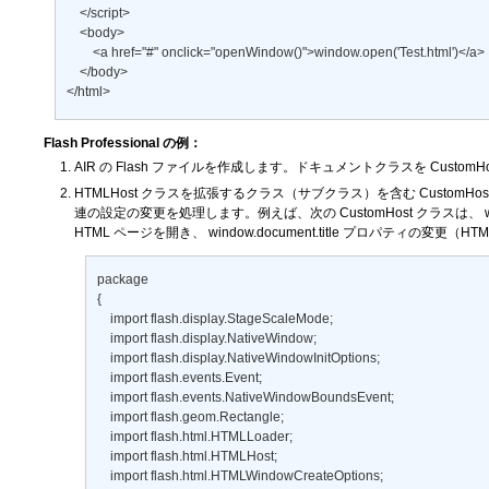
    </script> 

    <body> 

        <a href="#" onclick="openWindow()">window.open('Test.html')</a> 

    </body> 

</html>
Flash Professional の例：
AIR の Flash ファイルを作成します。ドキュメントクラスを CustomHos
HTMLHost クラスを拡張するクラス（サブクラス）を含む Custom
連の設定の変更を処理します。例えば、次の CustomHost クラスは、
HTML ページを開き、
window.document.title
プロパティの変更（HTM
package 

{ 

    import flash.display.StageScaleMode; 

    import flash.display.NativeWindow; 

    import flash.display.NativeWindowInitOptions; 

    import flash.events.Event; 

    import flash.events.NativeWindowBoundsEvent; 

    import flash.geom.Rectangle; 

    import flash.html.HTMLLoader; 

    import flash.html.HTMLHost; 

    import flash.html.HTMLWindowCreateOptions; 
