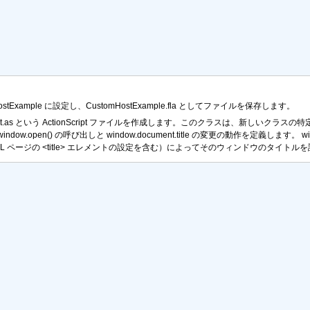
tExample に設定し、CustomHostExample.fla としてファイルを保存します。
Host.as という ActionScript ファイルを作成します。このクラスは、新し
window.open()
の呼び出しと
window.document.title
の変更の動作を定義します。
w
L ページの
<title>
エレメントの設定を含む）によってそのウィンドウのタイトルを