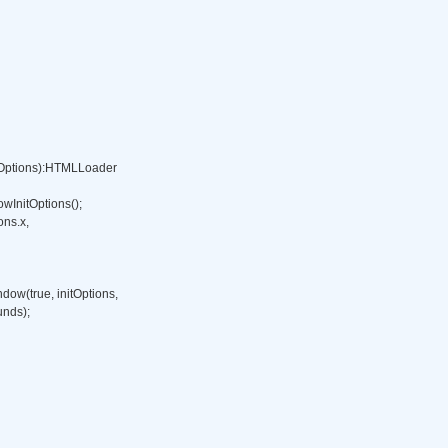
Options):HTMLLoader 

wInitOptions(); 

s.x, 

ow(true, initOptions, 

unds); 
