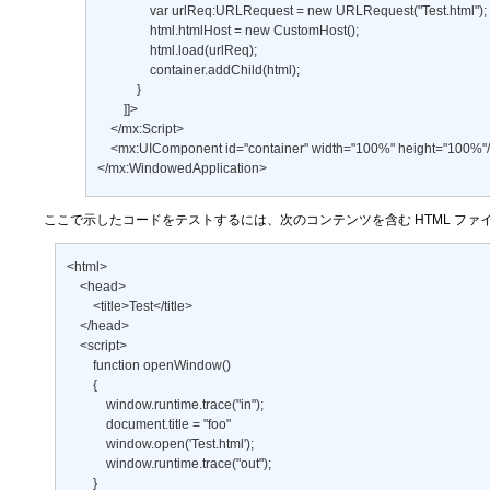
                var urlReq:URLRequest = new URLRequest("Test.html"); 

                html.htmlHost = new CustomHost(); 

                html.load(urlReq); 

                container.addChild(html); 

            } 

        ]]> 

    </mx:Script> 

    <mx:UIComponent id="container" width="100%" height="100%"/>
</mx:WindowedApplication>
ここで示したコードをテストするには、次のコンテンツを含む HTML フ
<html> 

    <head> 

        <title>Test</title> 

    </head> 

    <script> 

        function openWindow() 

        { 

            window.runtime.trace("in"); 

            document.title = "foo" 

            window.open('Test.html'); 

            window.runtime.trace("out"); 

        } 
