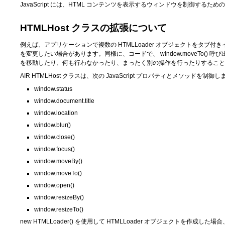
JavaScript には、HTML コンテンツを表示するウィンドウを制御するための
HTMLHost クラスの拡張について
例えば、アプリケーションで複数の HTMLLoader オブジェクトをタ
を変更したい場合があります。同様に、コードで、
window.moveTo()
呼び
を移動したり、何も行わなかったり、まったく別の操作を行ったりすること
AIR HTMLHost クラスは、次の JavaScript プロパティとメソッドを制御
window.status
window.document.title
window.location
window.blur()
window.close()
window.focus()
window.moveBy()
window.moveTo()
window.open()
window.resizeBy()
window.resizeTo()
new HTMLLoader()
を使用して HTMLLoader オブジェクトを作成した場合、