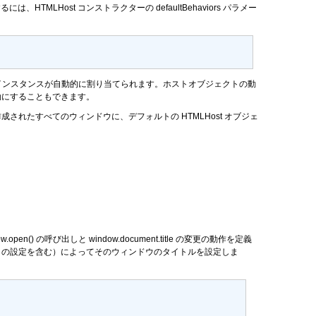
には、HTMLHost コンストラクターの
defaultBehaviors
パラメー
st インスタンスが自動的に割り当てられます。ホストオブジェクトの動
効にすることもできます。
されたすべてのウィンドウに、デフォルトの HTMLHost オブジェ
w.open()
の呼び出しと
window.document.title
の変更の動作を定義
トの設定を含む）によってそのウィンドウのタイトルを設定しま