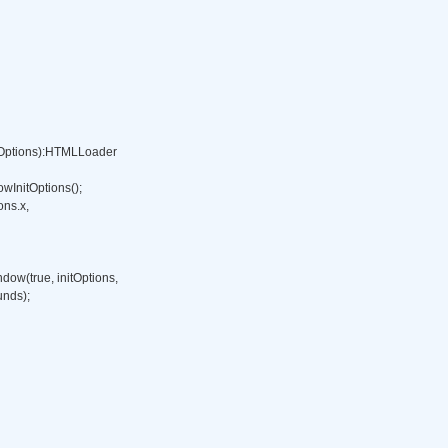
Options):HTMLLoader 

wInitOptions(); 

s.x, 

ow(true, initOptions, 

unds); 
