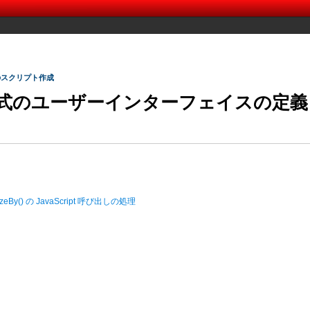
ナのスクリプト作成
形式のユーザーインターフェイスの定義
esizeBy() の JavaScript 呼び出しの処理