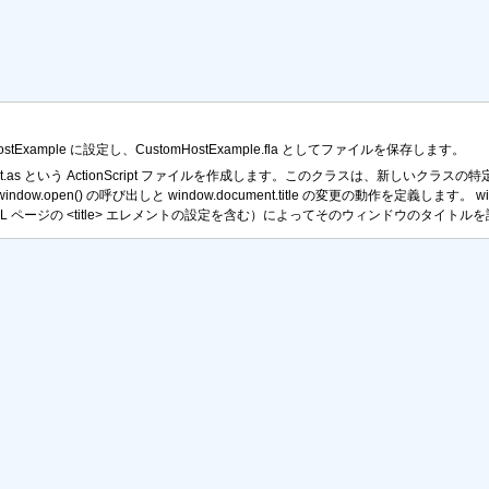
tExample に設定し、CustomHostExample.fla としてファイルを保存します。
Host.as という ActionScript ファイルを作成します。このクラスは、新し
window.open()
の呼び出しと
window.document.title
の変更の動作を定義します。
w
L ページの
<title>
エレメントの設定を含む）によってそのウィンドウのタイトルを