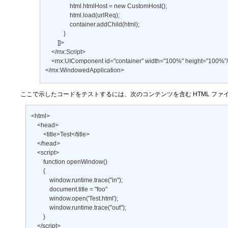
                html.htmlHost = new CustomHost(); 

                html.load(urlReq); 

                container.addChild(html); 

            } 

        ]]> 

    </mx:Script> 

    <mx:UIComponent id="container" width="100%" height="100%"/>
</mx:WindowedApplication>
ここで示したコードをテストするには、次のコンテンツを含む HTML フ
<html> 

    <head> 

        <title>Test</title> 

    </head> 

    <script> 

        function openWindow() 

        { 

            window.runtime.trace("in"); 

            document.title = "foo" 

            window.open('Test.html'); 

            window.runtime.trace("out"); 

        } 

    </script> 
