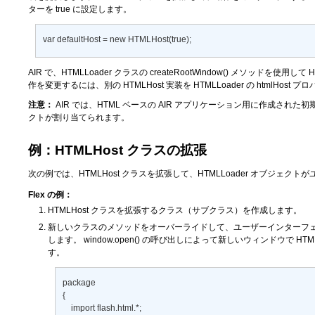
ターを true に設定します。
var defaultHost = new HTMLHost(true);
AIR で、HTMLLoader クラスの
createRootWindow()
メソッドを使用して 
作を変更するには、別の HTMLHost 実装を HTMLLoader の
htmlHost
プロ
注意：
AIR では、HTML ベースの AIR アプリケーション用に作成された初期ウ
クトが割り当てられます。
例：HTMLHost クラスの拡張
次の例では、HTMLHost クラスを拡張して、HTMLLoader オブジ
Flex の例：
HTMLHost クラスを拡張するクラス（サブクラス）を作成します。
新しいクラスのメソッドをオーバーライドして、ユーザーインターフェイス
します。
window.open()
の呼び出しによって新しいウィンドウで HTM
す。
package 

{ 

    import flash.html.*; 
