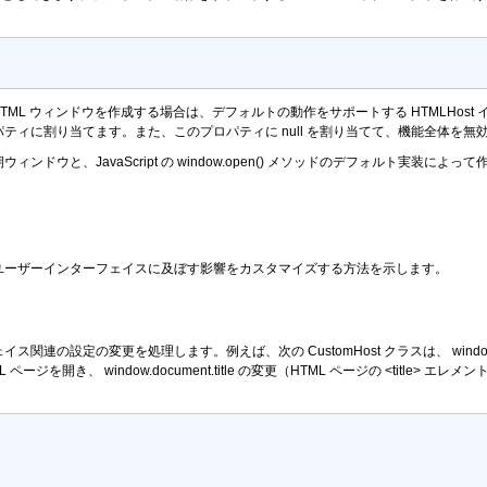
HTML ウィンドウを作成する場合は、デフォルトの動作をサポートする HTMLHo
パティに割り当てます。また、このプロパティに
null
を割り当てて、機能全体を無
ィンドウと、JavaScript の
window.open()
メソッドのデフォルト実装によって作成
ェクトがユーザーインターフェイスに及ぼす影響をカスタマイズする方法を示します。
関連の設定の変更を処理します。例えば、次の CustomHost クラスは、
windo
L ページを開き、
window.document.title
の変更（HTML ページの
<title>
エレメン