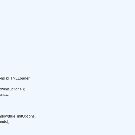
tions ):HTMLLoader 

wInitOptions(); 

s.x, 

ow(true, initOptions, 

unds); 
