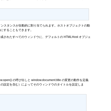
st インスタンスが自動的に割り当てられます。ホストオブジェクトの動
効にすることもできます。
されたすべてのウィンドウに、デフォルトの HTMLHost オブジェ
w.open()
の呼び出しと
window.document.title
の変更の動作を定義
トの設定を含む）によってそのウィンドウのタイトルを設定しま