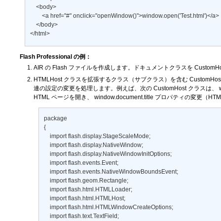
    <body> 

        <a href="#" onclick="openWindow()">window.open('Test.html')</a> 

    </body> 

</html>
Flash Professional の例：
AIR の Flash ファイルを作成します。ドキュメントクラスを CustomHos
HTMLHost クラスを拡張するクラス（サブクラス）を含む Custom
連の設定の変更を処理します。例えば、次の CustomHost クラスは、
HTML ページを開き、
window.document.title
プロパティの変更（HTM
package 

{ 

    import flash.display.StageScaleMode; 

    import flash.display.NativeWindow; 

    import flash.display.NativeWindowInitOptions; 

    import flash.events.Event; 

    import flash.events.NativeWindowBoundsEvent; 

    import flash.geom.Rectangle; 

    import flash.html.HTMLLoader; 

    import flash.html.HTMLHost; 

    import flash.html.HTMLWindowCreateOptions; 

    import flash.text.TextField; 
