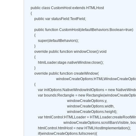
    public class CustomHost extends HTMLHost 

    { 

        public var statusField:TextField; 

        public function CustomHost(defaultBehaviors:Boolean=true) 

        { 

            super(defaultBehaviors); 

        } 

        override public function windowClose():void 

        { 

            htmlLoader.stage.nativeWindow.close(); 

        } 

        override public function createWindow( 

                                windowCreateOptions:HTMLWindowCreateOp
        { 

            var initOptions:NativeWindowInitOptions = new NativeWindo
            var bounds:Rectangle = new Rectangle(windowCreateOption
                                            windowCreateOptions.y, 

                                            windowCreateOptions.width, 

                                            windowCreateOptions.height); 

            var htmlControl:HTMLLoader = HTMLLoader.createRootWind
                                        windowCreateOptions.scrollBarsVisible, bo
            htmlControl.htmlHost = new HTMLHostImplementation(); 

            if(windowCreateOptions.fullscreen){ 
