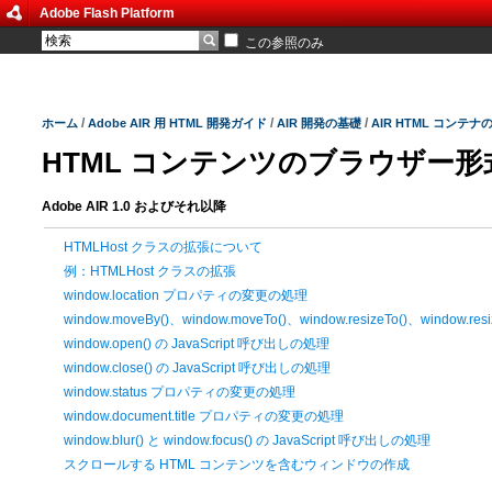
Adobe Flash Platform
この参照のみ
/
/
/
ホーム
Adobe AIR 用 HTML 開発ガイド
AIR 開発の基礎
AIR HTML コンテ
HTML コンテンツのブラウザー
Adobe AIR 1.0 およびそれ以降
HTMLHost クラスの拡張について
例：HTMLHost クラスの拡張
window.location プロパティの変更の処理
window.moveBy()、window.moveTo()、window.resizeTo()、window.r
window.open() の JavaScript 呼び出しの処理
window.close() の JavaScript 呼び出しの処理
window.status プロパティの変更の処理
window.document.title プロパティの変更の処理
window.blur() と window.focus() の JavaScript 呼び出しの処理
スクロールする HTML コンテンツを含むウィンドウの作成