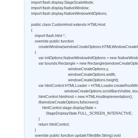
    import flash.display.StageScaleMode; 

    import flash.display.NativeWindow; 

    import flash.display.NativeWindowInitOptions; 

    public class CustomHost extends HTMLHost 

    { 

        import flash.html.*; 

        override public function 

            createWindow(windowCreateOptions:HTMLWindowCreate
        { 

            var initOptions:NativeWindowInitOptions = new NativeWindo
            var bounds:Rectangle = new Rectangle(windowCreateOption
                                            windowCreateOptions.y, 

                                            windowCreateOptions.width, 

                                            windowCreateOptions.height); 

            var htmlControl:HTMLLoader = HTMLLoader.createRootWind
                                        windowCreateOptions.scrollBarsVisible, bo
            htmlControl.htmlHost = new HTMLHostImplementation(); 

            if(windowCreateOptions.fullscreen){ 

                htmlControl.stage.displayState = 

                    StageDisplayState.FULL_SCREEN_INTERACTIVE; 

            } 

            return htmlControl; 

        } 

        override public function updateTitle(title:String):void 
