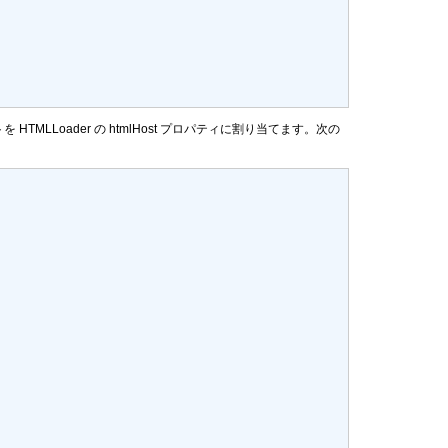
TMLLoader の
htmlHost
プロパティに割り当てます。次の