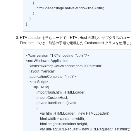
        { 

            htmlLoader.stage.nativeWindow.title = title; 

        } 

    } 

}
HTMLLoader を含むコードで（HTMLHost の新しいサブクラス
Flex コードでは、前述の手順で定義した CustomHost クラスを使用
<?xml version="1.0" encoding="utf-8"?> 

<mx:WindowedApplication 

    xmlns:mx="http://www.adobe.com/2006/mxml" 

    layout="vertical" 

    applicationComplete="init()"> 

    <mx:Script> 

        <![CDATA[ 

            import flash.html.HTMLLoader; 

            import CustomHost; 

            private function init():void 

            { 

                var html:HTMLLoader = new HTMLLoader(); 

                html.width = container.width; 

                html.height = container.height; 

                var urlReq:URLRequest = new URLRequest("Test.html"); 
