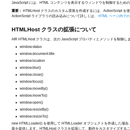
JavaScript には、HTML コンテンツを表示するウィンドウを制御するための
重要：
HTMLHost クラスのカスタム実装を作成するには、ActionScrip
ActionScript ライブラリの読み込みについて詳しくは、
HTML ページ内での 
HTMLHost クラスの拡張について
AIR HTMLHost クラスは、次の JavaScript プロパティとメソッドを制御
window.status
window.document.title
window.location
window.blur()
window.close()
window.focus()
window.moveBy()
window.moveTo()
window.open()
window.resizeBy()
window.resizeTo()
new HTMLLoader()
を使用して HTMLLoader オブジェクトを作成した場合、
装を提供します。HTMLHost クラスを拡張して、動作をカスタマイズするこ