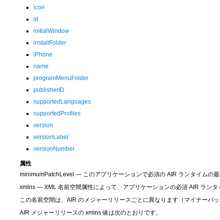
icon
id
initialWindow
installFolder
iPhone
name
programMenuFolder
publisherID
supportedLanguages
supportedProfiles
version
versionLabel
versionNumber
属性
minimumPatchLevel — このアプリケーションで必須の AIR ランタイ
xmlns — XML 名前空間属性によって、アプリケーションの必須 AIR 
この名前空間は、AIR のメジャーリリースごとに異なります（マイナーパ
AIR メジャーリリースの xmlns 値は次のとおりです。