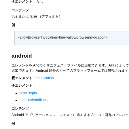
子エレメント：
なし
コンテンツ
true
または
false
（デフォルト）
例
<allowBrowserInvocation>true</allowBrowserInvocation>
android
エレメントを Android マニフェストファイルに追加できます。AIR によって、各
追加できます。Android 以外のすべてのプラットフォームでは無視されます
親エレメント：
application
子エレメント：
colorDepth
manifestAdditions
コンテンツ
Android アプリケーションマニフェストに追加する Android 固有のプ
例