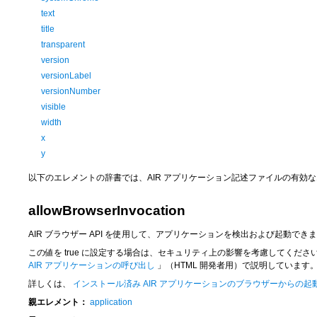
text
title
transparent
version
versionLabel
versionNumber
visible
width
x
y
以下のエレメントの辞書では、AIR アプリケーション記述ファイルの有効
allowBrowserInvocation
AIR ブラウザー API を使用して、アプリケーションを検出および起動でき
この値を
true
に設定する場合は、セキュリティ上の影響を考慮してくださ
AIR アプリケーションの呼び出し
」（HTML 開発者用）で説明しています
詳しくは、
インストール済み AIR アプリケーションのブラウザーからの起
親エレメント：
application