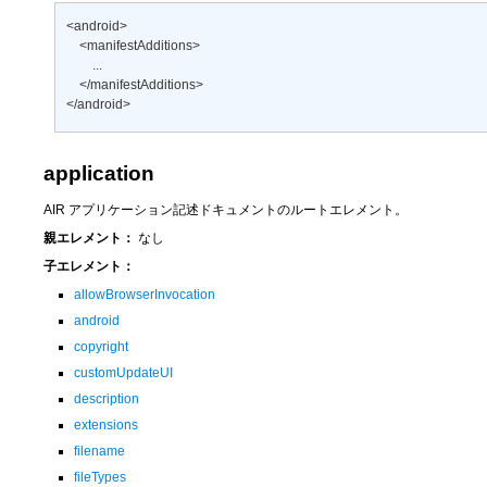
<android> 

    <manifestAdditions> 

        ... 

    </manifestAdditions> 

</android>
application
AIR アプリケーション記述ドキュメントのルートエレメント。
親エレメント：
なし
子エレメント：
allowBrowserInvocation
android
copyright
customUpdateUI
description
extensions
filename
fileTypes