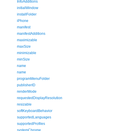
InfoAdditions
initialWindow
installFolder
iPhone
manifest
manifestAdditions
maximizable
maxSize
minimizable
minSize
name
name
programMenuFolder
publisherID
renderMode
requestedDisplayResolution
resizable
softKeyboardBehavior
supportedLanguages
supportedProfiles
systemChrome