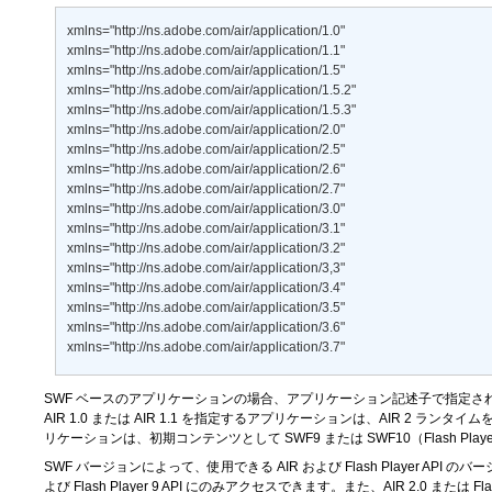
xmlns="http://ns.adobe.com/air/application/1.0" 

xmlns="http://ns.adobe.com/air/application/1.1" 

xmlns="http://ns.adobe.com/air/application/1.5" 

xmlns="http://ns.adobe.com/air/application/1.5.2" 

xmlns="http://ns.adobe.com/air/application/1.5.3" 

xmlns="http://ns.adobe.com/air/application/2.0" 

xmlns="http://ns.adobe.com/air/application/2.5" 

xmlns="http://ns.adobe.com/air/application/2.6" 

xmlns="http://ns.adobe.com/air/application/2.7" 

xmlns="http://ns.adobe.com/air/application/3.0" 

xmlns="http://ns.adobe.com/air/application/3.1" 

xmlns="http://ns.adobe.com/air/application/3.2" 

xmlns="http://ns.adobe.com/air/application/3,3" 

xmlns="http://ns.adobe.com/air/application/3.4" 

xmlns="http://ns.adobe.com/air/application/3.5" 

xmlns="http://ns.adobe.com/air/application/3.6" 

xmlns="http://ns.adobe.com/air/application/3.7"
SWF ベースのアプリケーションの場合、アプリケーション記述子で指定され
AIR 1.0 または AIR 1.1 を指定するアプリケーションは、AIR 2 ラ
リケーションは、初期コンテンツとして SWF9 または SWF10（Flash Pla
SWF バージョンによって、使用できる AIR および Flash Player AP
よび Flash Player 9 API にのみアクセスできます。また、AIR 2.0