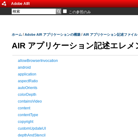
Adobe AIR
この参照のみ
/
/
ホーム
Adobe AIR アプリケーションの構築
AIR アプリケーション記述ファイル
AIR アプリケーション記述エレメ
allowBrowserInvocation
android
application
aspectRatio
autoOrients
colorDepth
containsVideo
content
contentType
copyright
customUpdateUI
depthAndStencil