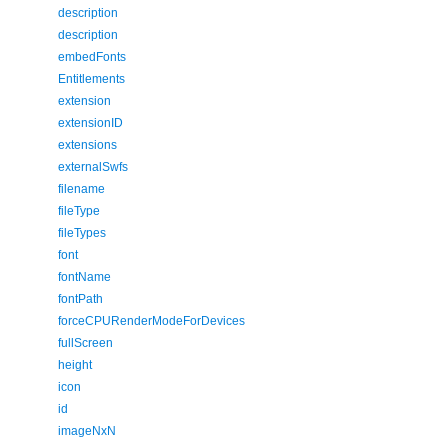
description
description
embedFonts
Entitlements
extension
extensionID
extensions
externalSwfs
filename
fileType
fileTypes
font
fontName
fontPath
forceCPURenderModeForDevices
fullScreen
height
icon
id
imageNxN