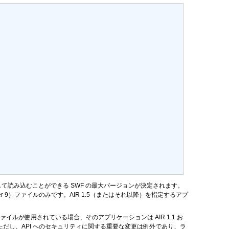
て読み込むことができる SWF の最大バージョンが決定されます。
ayer 9）ファイルのみです。AIR 1.5（またはそれ以降）を指定するアプ
9 ファイルが使用されている場合、そのアプリケーションは AIR 1.1 お
になりません（ただし、API へのセキュリティに関する重要な変更は例外であり、ラ