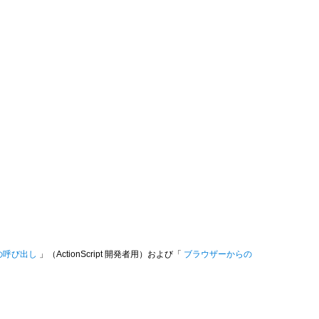
ンの呼び出し
」（ActionScript 開発者用）および「
ブラウザーからの