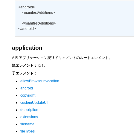
<android> 

    <manifestAdditions> 

        ... 

    </manifestAdditions> 

</android>
application
AIR アプリケーション記述ドキュメントのルートエレメント。
親エレメント：
なし
子エレメント：
allowBrowserInvocation
android
copyright
customUpdateUI
description
extensions
filename
fileTypes