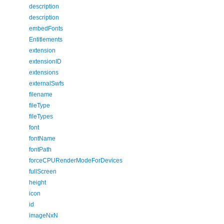
description
description
embedFonts
Entitlements
extension
extensionID
extensions
externalSwfs
filename
fileType
fileTypes
font
fontName
fontPath
forceCPURenderModeForDevices
fullScreen
height
icon
id
imageNxN