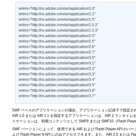
xmlns="http://ns.adobe.com/air/application/1.0" 

xmlns="http://ns.adobe.com/air/application/1.1" 

xmlns="http://ns.adobe.com/air/application/1.5" 

xmlns="http://ns.adobe.com/air/application/1.5.2" 

xmlns="http://ns.adobe.com/air/application/1.5.3" 

xmlns="http://ns.adobe.com/air/application/2.0" 

xmlns="http://ns.adobe.com/air/application/2.5" 

xmlns="http://ns.adobe.com/air/application/2.6" 

xmlns="http://ns.adobe.com/air/application/2.7" 

xmlns="http://ns.adobe.com/air/application/3.0" 

xmlns="http://ns.adobe.com/air/application/3.1" 

xmlns="http://ns.adobe.com/air/application/3.2" 

xmlns="http://ns.adobe.com/air/application/3,3" 

xmlns="http://ns.adobe.com/air/application/3.4" 

xmlns="http://ns.adobe.com/air/application/3.5" 

xmlns="http://ns.adobe.com/air/application/3.6" 

xmlns="http://ns.adobe.com/air/application/3.7"
SWF ベースのアプリケーションの場合、アプリケーション記述子で指定され
AIR 1.0 または AIR 1.1 を指定するアプリケーションは、AIR 2 ラ
リケーションは、初期コンテンツとして SWF9 または SWF10（Flash Pla
SWF バージョンによって、使用できる AIR および Flash Player AP
よび Flash Player 9 API にのみアクセスできます。また、AIR 2.0