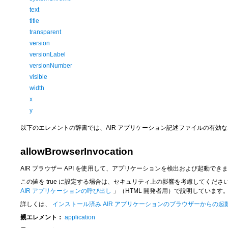
text
title
transparent
version
versionLabel
versionNumber
visible
width
x
y
以下のエレメントの辞書では、AIR アプリケーション記述ファイルの有効
allowBrowserInvocation
AIR ブラウザー API を使用して、アプリケーションを検出および起動でき
この値を
true
に設定する場合は、セキュリティ上の影響を考慮してくださ
AIR アプリケーションの呼び出し
」（HTML 開発者用）で説明しています
詳しくは、
インストール済み AIR アプリケーションのブラウザーからの起
親エレメント：
application