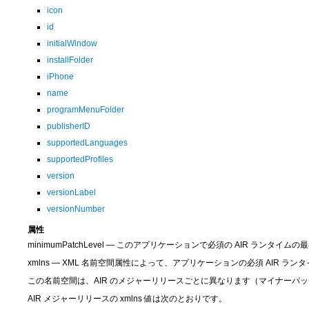
icon
id
initialWindow
installFolder
iPhone
name
programMenuFolder
publisherID
supportedLanguages
supportedProfiles
version
versionLabel
versionNumber
属性
minimumPatchLevel — このアプリケーションで必須の AIR ランタイ
xmlns — XML 名前空間属性によって、アプリケーションの必須 AIR 
この名前空間は、AIR のメジャーリリースごとに異なります（マイナーパ
AIR メジャーリリースの xmlns 値は次のとおりです。