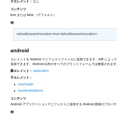
子エレメント：
なし
コンテンツ
true
または
false
（デフォルト）
例
<allowBrowserInvocation>true</allowBrowserInvocation>
android
エレメントを Android マニフェストファイルに追加できます。AIR によって、各
追加できます。Android 以外のすべてのプラットフォームでは無視されます
親エレメント：
application
子エレメント：
colorDepth
manifestAdditions
コンテンツ
Android アプリケーションマニフェストに追加する Android 固有のプ
例