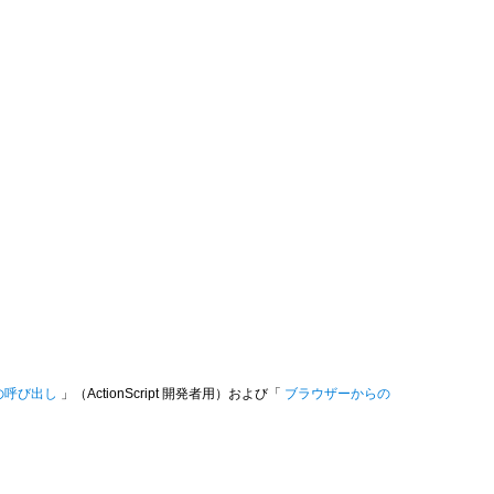
ンの呼び出し
」（ActionScript 開発者用）および「
ブラウザーからの