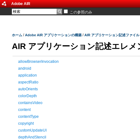
Adobe AIR
この参照のみ
/
/
ホーム
Adobe AIR アプリケーションの構築
AIR アプリケーション記述ファイル
AIR アプリケーション記述エレメ
allowBrowserInvocation
android
application
aspectRatio
autoOrients
colorDepth
containsVideo
content
contentType
copyright
customUpdateUI
depthAndStencil