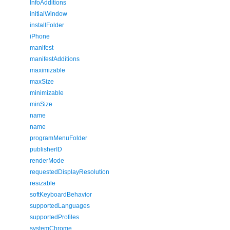
InfoAdditions
initialWindow
installFolder
iPhone
manifest
manifestAdditions
maximizable
maxSize
minimizable
minSize
name
name
programMenuFolder
publisherID
renderMode
requestedDisplayResolution
resizable
softKeyboardBehavior
supportedLanguages
supportedProfiles
systemChrome