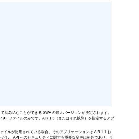
て読み込むことができる SWF の最大バージョンが決定されます。
ayer 9）ファイルのみです。AIR 1.5（またはそれ以降）を指定するアプ
9 ファイルが使用されている場合、そのアプリケーションは AIR 1.1 お
になりません（ただし、API へのセキュリティに関する重要な変更は例外であり、ラ