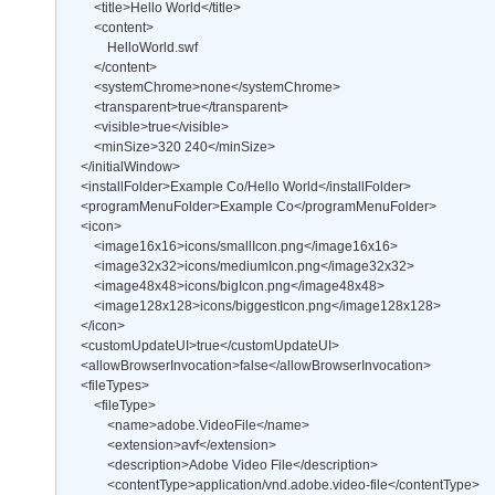
        <title>Hello World</title> 

        <content> 

            HelloWorld.swf 

        </content> 

        <systemChrome>none</systemChrome> 

        <transparent>true</transparent> 

        <visible>true</visible> 

        <minSize>320 240</minSize> 

    </initialWindow>  

    <installFolder>Example Co/Hello World</installFolder> 

    <programMenuFolder>Example Co</programMenuFolder> 

    <icon> 

        <image16x16>icons/smallIcon.png</image16x16> 

        <image32x32>icons/mediumIcon.png</image32x32> 

        <image48x48>icons/bigIcon.png</image48x48> 

        <image128x128>icons/biggestIcon.png</image128x128>  

    </icon> 

    <customUpdateUI>true</customUpdateUI> 

    <allowBrowserInvocation>false</allowBrowserInvocation> 

    <fileTypes> 

        <fileType> 

            <name>adobe.VideoFile</name> 

            <extension>avf</extension> 

            <description>Adobe Video File</description> 

            <contentType>application/vnd.adobe.video-file</contentType> 
