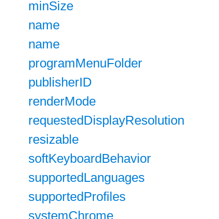
minSize
name
name
programMenuFolder
publisherID
renderMode
requestedDisplayResolution
resizable
softKeyboardBehavior
supportedLanguages
supportedProfiles
systemChrome