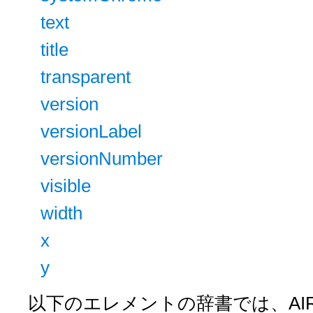
text
title
transparent
version
versionLabel
versionNumber
visible
width
x
y
以下のエレメントの辞書では、AI