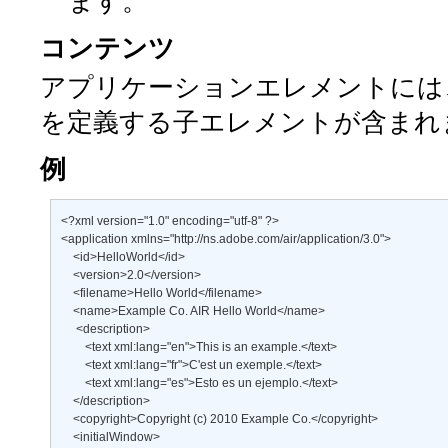
ます。
コンテンツ
アプリケーションエレメントには、
を定義する子エレメントが含まれ
例
<?xml version="1.0" encoding="utf-8" ?> 

<application xmlns="http://ns.adobe.com/air/application/3.0"> 

    <id>HelloWorld</id> 

    <version>2.0</version> 

    <filename>Hello World</filename> 

    <name>Example Co. AIR Hello World</name> 

     <description> 

        <text xml:lang="en">This is an example.</text> 

        <text xml:lang="fr">C'est un exemple.</text> 

        <text xml:lang="es">Esto es un ejemplo.</text> 

    </description> 

    <copyright>Copyright (c) 2010 Example Co.</copyright> 

    <initialWindow> 
