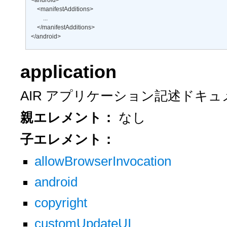
<android> 

    <manifestAdditions> 

        ... 

    </manifestAdditions> 

</android>
application
AIR アプリケーション記述ドキ
親エレメント：
なし
子エレメント：
allowBrowserInvocation
android
copyright
customUpdateUI