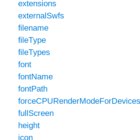
extensions
externalSwfs
filename
fileType
fileTypes
font
fontName
fontPath
forceCPURenderModeForDevice
fullScreen
height
icon