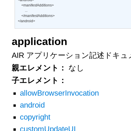
<android> 

    <manifestAdditions> 

        ... 

    </manifestAdditions> 

</android>
application
AIR アプリケーション記述ドキ
親エレメント：
なし
子エレメント：
allowBrowserInvocation
android
copyright
customUpdateUI