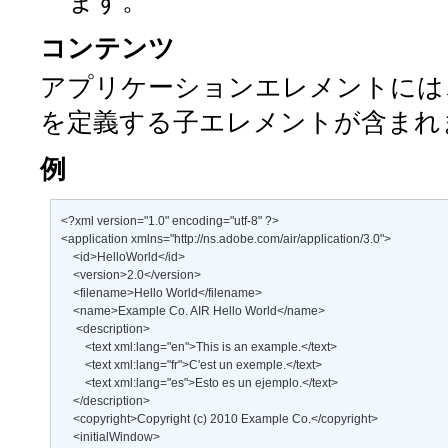
ます。
コンテンツ
アプリケーションエレメントには、
を定義する子エレメントが含まれ
例
<?xml version="1.0" encoding="utf-8" ?> 

<application xmlns="http://ns.adobe.com/air/application/3.0"> 

    <id>HelloWorld</id> 

    <version>2.0</version> 

    <filename>Hello World</filename> 

    <name>Example Co. AIR Hello World</name> 

     <description> 

        <text xml:lang="en">This is an example.</text> 

        <text xml:lang="fr">C'est un exemple.</text> 

        <text xml:lang="es">Esto es un ejemplo.</text> 

    </description> 

    <copyright>Copyright (c) 2010 Example Co.</copyright> 

    <initialWindow> 
