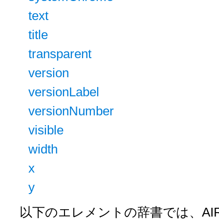
text
title
transparent
version
versionLabel
versionNumber
visible
width
x
y
以下のエレメントの辞書では、AI