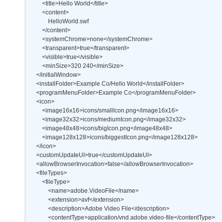
        <title>Hello World</title> 

        <content> 

            HelloWorld.swf 

        </content> 

        <systemChrome>none</systemChrome> 

        <transparent>true</transparent> 

        <visible>true</visible> 

        <minSize>320 240</minSize> 

    </initialWindow>  

    <installFolder>Example Co/Hello World</installFolder> 

    <programMenuFolder>Example Co</programMenuFolder> 

    <icon> 

        <image16x16>icons/smallIcon.png</image16x16> 

        <image32x32>icons/mediumIcon.png</image32x32> 

        <image48x48>icons/bigIcon.png</image48x48> 

        <image128x128>icons/biggestIcon.png</image128x128>  

    </icon> 

    <customUpdateUI>true</customUpdateUI> 

    <allowBrowserInvocation>false</allowBrowserInvocation> 

    <fileTypes> 

        <fileType> 

            <name>adobe.VideoFile</name> 

            <extension>avf</extension> 

            <description>Adobe Video File</description> 

            <contentType>application/vnd.adobe.video-file</contentType> 
