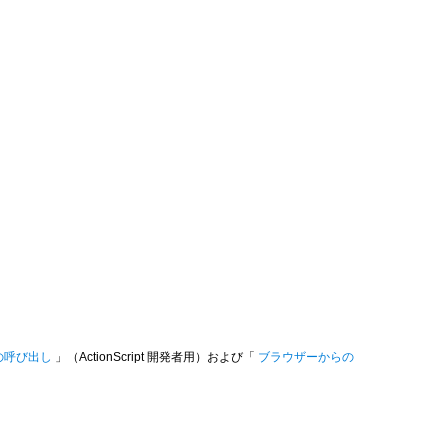
ンの呼び出し
」（ActionScript 開発者用）および「
ブラウザーからの