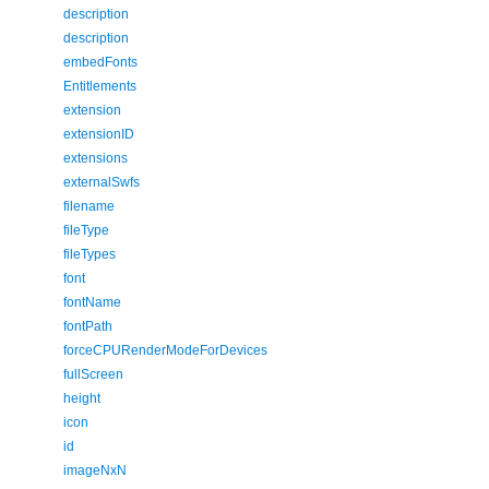
description
description
embedFonts
Entitlements
extension
extensionID
extensions
externalSwfs
filename
fileType
fileTypes
font
fontName
fontPath
forceCPURenderModeForDevices
fullScreen
height
icon
id
imageNxN