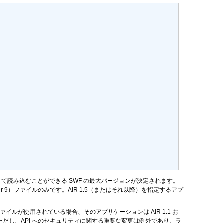
て読み込むことができる SWF の最大バージョンが決定されます。
ayer 9）ファイルのみです。AIR 1.5（またはそれ以降）を指定するアプ
9 ファイルが使用されている場合、そのアプリケーションは AIR 1.1 お
になりません（ただし、API へのセキュリティに関する重要な変更は例外であり、ラ