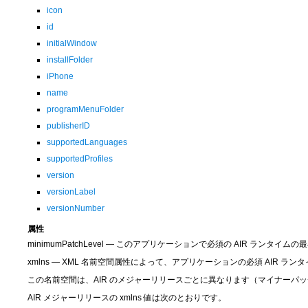
icon
id
initialWindow
installFolder
iPhone
name
programMenuFolder
publisherID
supportedLanguages
supportedProfiles
version
versionLabel
versionNumber
属性
minimumPatchLevel — このアプリケーションで必須の AIR ランタイ
xmlns — XML 名前空間属性によって、アプリケーションの必須 AIR 
この名前空間は、AIR のメジャーリリースごとに異なります（マイナーパ
AIR メジャーリリースの xmlns 値は次のとおりです。