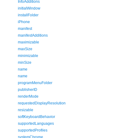
InfoAdditions
initialWindow
installFolder
iPhone
manifest
manifestAdditions
maximizable
maxSize
minimizable
minSize
name
name
programMenuFolder
publisherID
renderMode
requestedDisplayResolution
resizable
softKeyboardBehavior
supportedLanguages
supportedProfiles
systemChrome