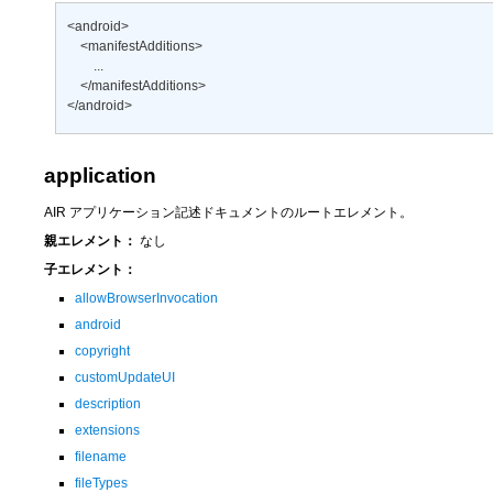
<android> 

    <manifestAdditions> 

        ... 

    </manifestAdditions> 

</android>
application
AIR アプリケーション記述ドキュメントのルートエレメント。
親エレメント：
なし
子エレメント：
allowBrowserInvocation
android
copyright
customUpdateUI
description
extensions
filename
fileTypes