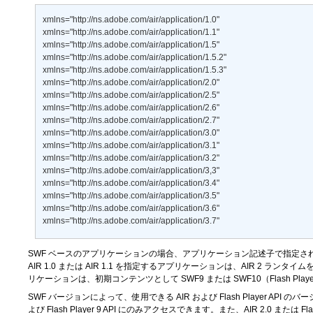
xmlns="http://ns.adobe.com/air/application/1.0" 

xmlns="http://ns.adobe.com/air/application/1.1" 

xmlns="http://ns.adobe.com/air/application/1.5" 

xmlns="http://ns.adobe.com/air/application/1.5.2" 

xmlns="http://ns.adobe.com/air/application/1.5.3" 

xmlns="http://ns.adobe.com/air/application/2.0" 

xmlns="http://ns.adobe.com/air/application/2.5" 

xmlns="http://ns.adobe.com/air/application/2.6" 

xmlns="http://ns.adobe.com/air/application/2.7" 

xmlns="http://ns.adobe.com/air/application/3.0" 

xmlns="http://ns.adobe.com/air/application/3.1" 

xmlns="http://ns.adobe.com/air/application/3.2" 

xmlns="http://ns.adobe.com/air/application/3,3" 

xmlns="http://ns.adobe.com/air/application/3.4" 

xmlns="http://ns.adobe.com/air/application/3.5" 

xmlns="http://ns.adobe.com/air/application/3.6" 

xmlns="http://ns.adobe.com/air/application/3.7"
SWF ベースのアプリケーションの場合、アプリケーション記述子で指定され
AIR 1.0 または AIR 1.1 を指定するアプリケーションは、AIR 2 ラ
リケーションは、初期コンテンツとして SWF9 または SWF10（Flash Pla
SWF バージョンによって、使用できる AIR および Flash Player AP
よび Flash Player 9 API にのみアクセスできます。また、AIR 2.0