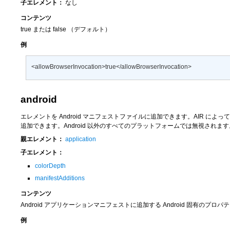
子エレメント：
なし
コンテンツ
true
または
false
（デフォルト）
例
<allowBrowserInvocation>true</allowBrowserInvocation>
android
エレメントを Android マニフェストファイルに追加できます。AIR によって、各
追加できます。Android 以外のすべてのプラットフォームでは無視されます
親エレメント：
application
子エレメント：
colorDepth
manifestAdditions
コンテンツ
Android アプリケーションマニフェストに追加する Android 固有のプ
例