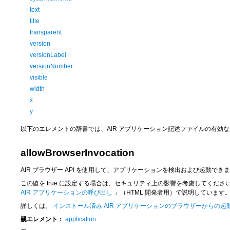
text
title
transparent
version
versionLabel
versionNumber
visible
width
x
y
以下のエレメントの辞書では、AIR アプリケーション記述ファイルの有効
allowBrowserInvocation
AIR ブラウザー API を使用して、アプリケーションを検出および起動でき
この値を
true
に設定する場合は、セキュリティ上の影響を考慮してくださ
AIR アプリケーションの呼び出し
」（HTML 開発者用）で説明しています
詳しくは、
インストール済み AIR アプリケーションのブラウザーからの起
親エレメント：
application