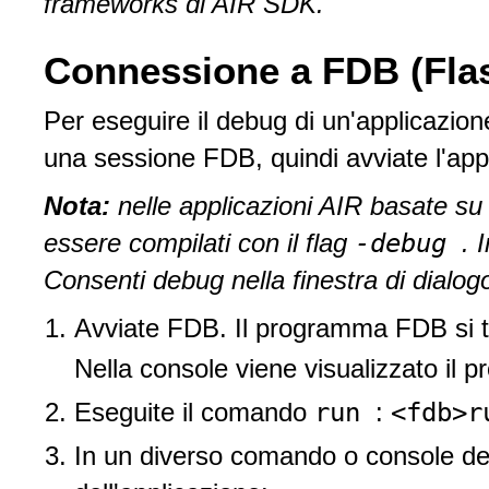
frameworks di AIR SDK.
Connessione a FDB (Fla
Per eseguire il debug di un'applicazio
una sessione FDB, quindi avviate l'ap
Nota:
nelle applicazioni AIR basate su 
-debug
essere compilati con il flag
. 
Consenti debug nella finestra di dialog
Avviate FDB. Il programma FDB si t
Nella console viene visualizzato il
run
<fdb>r
Eseguite il comando
:
In un diverso comando o console del