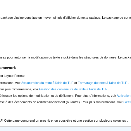
e package d’usine constitue un moyen simple d’afficher du texte statique. Le package de cont
posez pour autoriser la modification du texte stocké dans les structures de données. Le pa
Framework
ext Layout Format :
ormations, voir
Structuration du texte à l’aide de TLF
et
Formatage du texte à l’aide de TLF
.
our plus d’informations, voir
Gestion des conteneurs de texte à l’aide de TLF
.
inissez les options de modification et de défilement. Pour plus d’informations, voir
Activation
onse à des événements de redimensionnement (ou autre). Pour plus d’informations, voir
Gest
TLF. Cette page comprend un gros titre, un sous-titre et une section sur plusieurs colonnes :