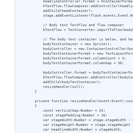
            headlineController.format = hContainerFormat
            hTextFlow.flowComposer.addController(headlin
            addChild(headContainer); 

            stage.addEventListener(flash.events.Event.R
            // Body text TextFlow and flow composer 

            bTextFlow = TextConverter.importToFlow(body
            // The body text container is below, and has
            bodyTextContainer = new Sprite(); 

            bodyController = new ContainerController(bod
            bodyTextContainerFormat = new TextLayoutForm
            bodyTextContainerFormat.columnCount = 3; 

            bodyTextContainerFormat.columnGap = 30; 

            bodyController.format = bodyTextContainerFor
            bTextFlow.flowComposer.addController(bodyCon
            addChild(bodyTextContainer); 

            resizeHandler(null); 

        } 

        private function resizeHandler(event:Event):void
        { 

            const verticalGap:Number = 25; 

            const stagePadding:Number = 16; 

            var stageWidth:Number = stage.stageWidth - s
            var stageHeight:Number = stage.stageHeight -
            var headlineWidth:Number = stageWidth; 
