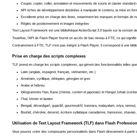
Couper, copier, coller, annulation et mouvements de souris et clavier standard 
API riches de développement destinées à manipuler le contenu, la mise en form
Excellente prise en charge des listes, notamment les marques et formats de n
Règles de positionnement et images intégrées
Text Layout Framework est une bibliothèque ActionScript 3.0 basée sur la version 
Toutefois, l’API de Flash Player fournit un accès de bas niveau à FTE, ce qui signi
Contrairement à FTE, TLF n’est pas intégré à Flash Player. Il correspond à une bibl
Prise en charge des scripts complexes
TLF prend en charge les scripts complexes, qui gèrent des fonctionnalités telles que
Latin (anglais, espagnol, français, vietnamien, etc.)
Arménien, cyrillique, éthiopien, géorgien et grec
Arabe et hébreu
Idéogrammes Han, Kana (chinois, coréen et japonais) et Hangul Johab (corée
Thaï, khmer et laotien
Bengali, dévanâgarî, gujarâtî, gourmoukhî, kannara, malayalam, oriya, tamoul, t
Bouhid, chérokie, deseret, écriture syllabique canadienne, hanounoo, shavian, t
Utilisation de Text Layout Framework (TLF) dans Flash Profession
Vous pouvez créer des composants personnalisés dans Flash directement à partir de cl