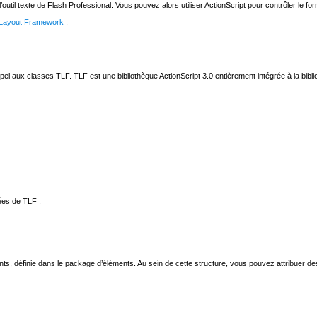
util texte de Flash Professional. Vous pouvez alors utiliser ActionScript pour contrôler le f
xt Layout Framework
.
pel aux classes TLF. TLF est une bibliothèque ActionScript 3.0 entièrement intégrée à la bi
ées de TLF :
, définie dans le package d’éléments. Au sein de cette structure, vous pouvez attribuer des 