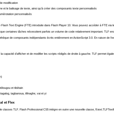
de modification
e et le balisage de texte, ainsi qu’à créer des composants texte personnalisés
umérotation personnalisés
de Flash Text Engine (FTE) introduite dans Flash Player 10. Vous pouvez accéder à FTE via 
fie que certaines tâches nécessitent parfois un volume de code relativement important. TLF e
iothèque de composants indépendants écrits entièrement en ActionScript 3.0. En raison de l’e
 la capacité d’afficher et de modifier les scripts rédigés de droite à gauche. TLF permet ég
n)
élougou et tibétain
agalog, tagbanoua, tifinaghe, vai et yi
al et Flex
asses TLF. Flash Professional CS5 intègre en outre une nouvelle classe, fl.text.TLFTextField,