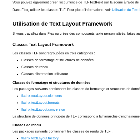
Vous pouvez également créer l’occurrence de TLFTextField sur la scène à l’aide de l’o
Dans Flex, utilisez les classes TLF. Pour plus d’informations, voir
Utilisation de Te
Utilisation de Text Layout Framework
Si vous travaillez dans Flex ou créez des composants texte personnalisés, faites ap
Classes Text Layout Framework
Les classes TLF sont regroupées en trois catégories :
Classes de formatage et structures de données
Classes de rendu
Classes d’interaction utilisateur
Classes de formatage et structures de données
Les packages suivants contiennent les classes de formatage et structures de donn
flashx.textLayout.elements
flashx.textLayout.formats
flashx.textLayout.conversion
La structure de données principale de TLF correspond à la hiérarchie d’enchaînements
Classes de rendu
Les packages suivants contiennent les classes de rendu de TLF :
flashx.textLayout.factory