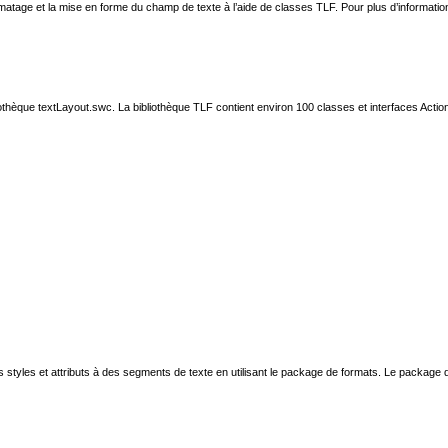
ormatage et la mise en forme du champ de texte à l’aide de classes TLF. Pour plus d’informatio
bliothèque textLayout.swc. La bibliothèque TLF contient environ 100 classes et interfaces A
styles et attributs à des segments de texte en utilisant le package de formats. Le package de