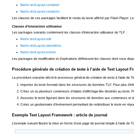
flashx.textLayout.container
flashx.textLayout.compose
Les classes de ces packages facilitent le rendu du texte affiché par Flash Player. L
Classes d’interaction utilisateur
Les packages suivants contiennent les classes d’interaction utilisateur de TLF :
flashx.textLayout.edit
flashx.textLayout.operations
flashx.textLayout.events
Les packages de modification et d’opérations définissent les classes dont vous dis
Procédure générale de création de texte à l’aide de Text Layout 
La procédure suivante décrit le processus général de création de texte à l’aide de T
Importez du texte formaté dans les structures de données TLF. Pour plus d’inf
Créez un ou plusieurs conteneurs d’objets d’affichage liés destinés au texte. P
Associez le texte figurant dans les structures de données aux conteneurs et déf
Créez un gestionnaire d’événement permettant de redistribuer le texte en rép
Exemple Text Layout Framework : article de journal
L’exemple suivant illustre la mise en forme d’une page de journal simple à l’aide de 