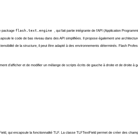
le package
flash.text.engine
, qui fait partie intégrante de l’API (Application Program
ncapsule le code de bas niveau dans des API simplifiées. Il propose également une architectu
xtensibilité de la structure, il peut être adapté à des environnements déterminés. Flash Pro
alement d’afficher et de modifier un mélange de scripts écrits de gauche à droite et de droi
 qui encapsule la fonctionnalité TLF. La classe TLFTextField permet de créer des champs de t