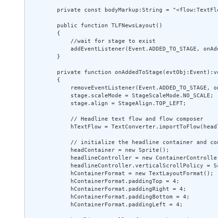
        private const bodyMarkup:String = "<flow:TextFl
        public function TLFNewsLayout() 

        {      

            //wait for stage to exist 

            addEventListener(Event.ADDED_TO_STAGE, onAdd
        } 

        private function onAddedToStage(evtObj:Event):vo
        { 

            removeEventListener(Event.ADDED_TO_STAGE, on
            stage.scaleMode = StageScaleMode.NO_SCALE; 

            stage.align = StageAlign.TOP_LEFT; 

            // Headline text flow and flow composer 

            hTextFlow = TextConverter.importToFlow(head
            // initialize the headline container and con
            headContainer = new Sprite(); 

            headlineController = new ContainerController
            headlineController.verticalScrollPolicy = Sc
            hContainerFormat = new TextLayoutFormat(); 

            hContainerFormat.paddingTop = 4; 

            hContainerFormat.paddingRight = 4; 

            hContainerFormat.paddingBottom = 4; 

            hContainerFormat.paddingLeft = 4; 
