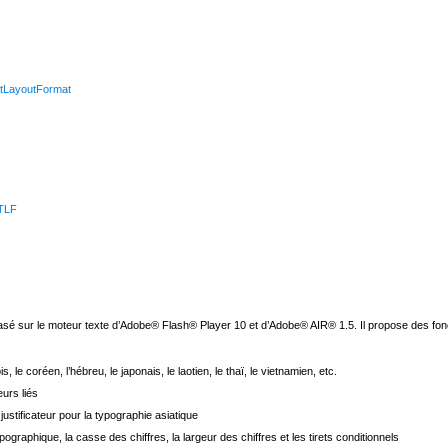
extLayoutFormat
 TLF
asé sur le moteur texte d’Adobe® Flash® Player 10 et d’Adobe® AIR® 1.5. Il propose des fon
s, le coréen, l’hébreu, le japonais, le laotien, le thaï, le vietnamien, etc.
eurs liés
justificateur pour la typographie asiatique
ographique, la casse des chiffres, la largeur des chiffres et les tirets conditionnels