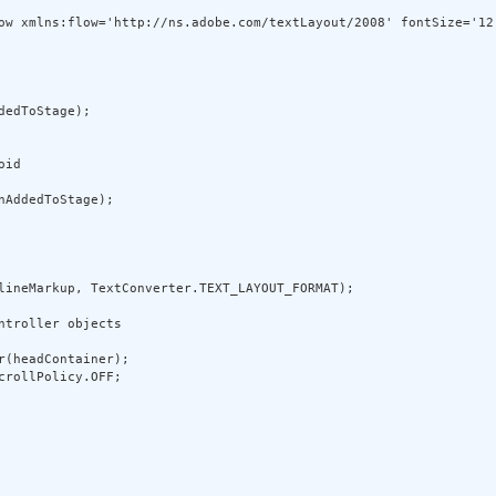
ow xmlns:flow='http://ns.adobe.com/textLayout/2008' fontSize='12
edToStage);     

id 

AddedToStage); 

lineMarkup, TextConverter.TEXT_LAYOUT_FORMAT); 

troller objects 

(headContainer); 

rollPolicy.OFF; 
