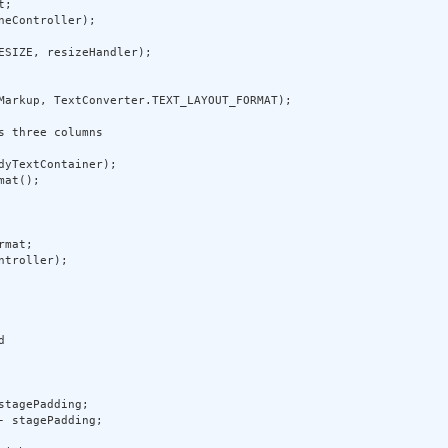
; 

eController); 

ESIZE, resizeHandler); 

Markup, TextConverter.TEXT_LAYOUT_FORMAT); 

 three columns 

yTextContainer); 

at(); 

mat; 

troller); 

 

tagePadding; 

 stagePadding; 
