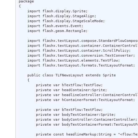
package 

{ 

    import flash.display.Sprite; 

    import flash.display.StageAlign; 

    import flash.display.StageScaleMode; 

    import flash.events.Event; 

    import flash.geom.Rectangle; 

    import flashx.textLayout.compose.StandardFlowCompose
    import flashx.textLayout.container.ContainerControll
    import flashx.textLayout.container.ScrollPolicy; 

    import flashx.textLayout.conversion.TextConverter; 

    import flashx.textLayout.elements.TextFlow; 

    import flashx.textLayout.formats.TextLayoutFormat; 

    public class TLFNewsLayout extends Sprite 

    { 

        private var hTextFlow:TextFlow; 

        private var headContainer:Sprite; 

        private var headlineController:ContainerControll
        private var hContainerFormat:TextLayoutFormat; 

        private var bTextFlow:TextFlow; 

        private var bodyTextContainer:Sprite; 

        private var bodyController:ContainerController; 
        private var bodyTextContainerFormat:TextLayoutFo
        private const headlineMarkup:String = "<flow:Te