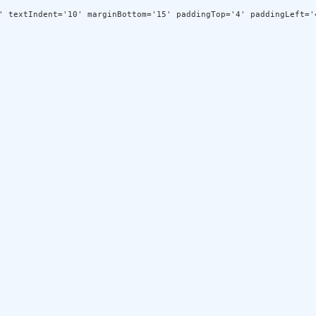
' textIndent='10' marginBottom='15' paddingTop='4' paddingLeft='