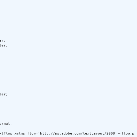
r; 

er; 

er; 



rmat; 

xtFlow xmlns:flow='http://ns.adobe.com/textLayout/2008'><flow:p 