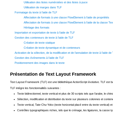
Utilisation des listes numérotées et des listes à puce
Utilisation de marges dans TLF
Formatage du texte à l’aide de TLF
Affectation de formats à une classe FlowElement à l’aide de propriétés
Affectation de formats à une classe FlowElement à l’aide de la classe T
Héritage des formats
Importation et exportation de texte à l’aide de TLF
Gestion des conteneurs de texte à l’aide de TLF
Création de texte statique
Création de texte dynamique et de conteneurs
Activation de la sélection, de la modification et de l’annulation de texte à l’aide de
Gestion des événements à l’aide de TLF
Positionnement des images dans le texte
Présentation de Text Layout Framework
Text Layout Framework (TLF) est une bibliothèque ActionScript évolutive. TLF est b
TLF intègre les fonctionnalités suivantes :
Texte bidirectionnel, texte vertical et plus de 30 scripts tels que l’arabe, le chinoi
Sélection, modification et distribution du texte sur plusieurs colonnes et conten
Texte vertical, Tate-Chu-Yoko (texte horizontal placé entre du texte vertical) et 
Contrôles typographiques riches, tels que le crénage, les ligatures, la casse typ