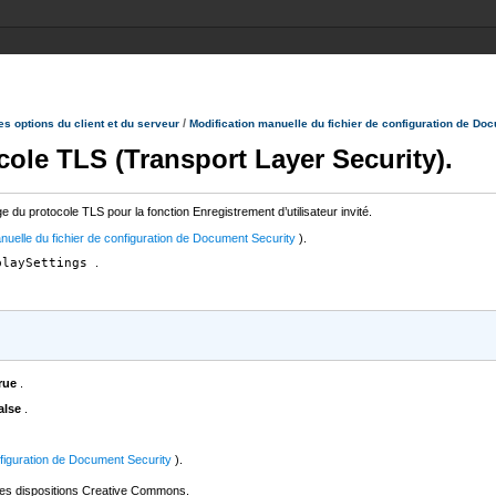
/
es options du client et du serveur
Modification manuelle du fichier de configuration de Do
cole TLS (Transport Layer Security).
e du protocole TLS pour la fonction Enregistrement d’utilisateur invité.
nuelle du fichier de configuration de Document Security
).
playSettings
.
rue
.
alse
.
onfiguration de Document Security
).
les dispositions Creative Commons.