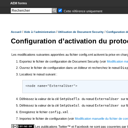
AEM forms
Cette référence uniquement
/
/
/
Accueil
Aide à l’administration
Utilisation de Document Security
Configuration d
Configuration d’activation du proto
Les modifications suivantes apportées au fichier config.xml activent la prise en charg
Exportez le fichier de configuration de Document Security (voir
Modification ma
Ouvrez le fichier de configuration dans un éditeur et recherchez le nœud
Dis
Localisez le nœud suivant :
<node name="ExternalUser">
Définissez la valeur de la clé
SmtpUseTls
du nœud
ExternalUser
sur
t
Définissez la valeur de la clé
SmtpUseSsl
du nœud
ExternalUser
sur
f
Enregistrez le fichier
config.xml
.
Importez le fichier de configuration (voir
Modification manuelle du fichier de c
Les publications Twitter™ et Facebook ne sont pas couvertes par 