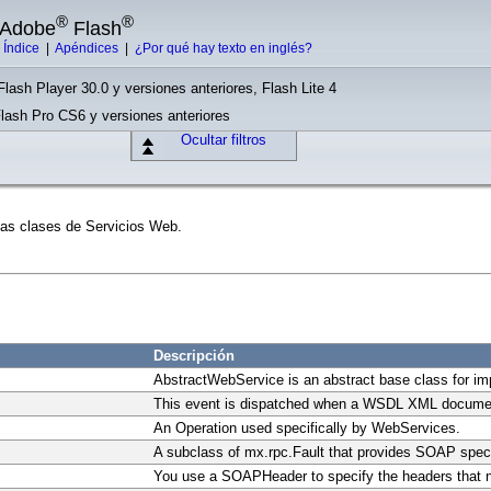
®
®
e Adobe
Flash
|
Índice
|
Apéndices
|
¿Por qué hay texto en inglés?
Flash Player 30.0 y versiones anteriores, Flash Lite 4
Flash Pro CS6 y versiones anteriores
Ocultar filtros
las clases de Servicios Web.
Descripción
AbstractWebService is an abstract base class for 
This event is dispatched when a WSDL XML documen
An Operation used specifically by WebServices.
A subclass of mx.rpc.Fault that provides SOAP spec
You use a SOAPHeader to specify the headers that 