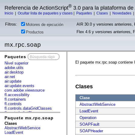
®
Referencia de ActionScript
3.0 para la plataforma d
Inicio
|
Ocultar lista de paquetes y clases
|
Paquetes
|
Clases
|
Novedades
Filtros:
AIR 30.0 y versiones anteriores, 
Motores de ejecución
Flex 4.6 y versiones anteriores, 
Productos
mx.rpc.soap
Paquetes
x
El paquete mx.rpc.soap contiene 
Nivel superior
adobe.utils
air.desktop
air.net
air.update
air.update.events
Clases
com.adobe.viewsource
fl.accessibility
Clase
fl.containers
fl.controls
AbstractWebService
fl.controls.dataGridClasses
LoadEvent
fl.controls.listClasses
fl.controls.progressBarClasses
Paquete mx.rpc.soap
Operation
fl.core
Clases
SOAPFault
fl.data
AbstractWebService
fl.display
SOAPHeader
LoadEvent