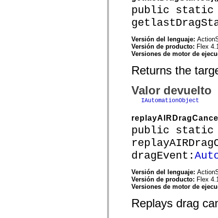
mx.controls
public static
mx.controls.advancedDataGridClasses
mx.controls.dataGridClasses
getlastDragSt
mx.controls.listClasses
mx.controls.menuClasses
Versión del lenguaje:
ActionS
mx.controls.olapDataGridClasses
Versión de producto:
Flex 4.
mx.controls.scrollClasses
Versiones de motor de ejec
mx.controls.sliderClasses
mx.controls.textClasses
Returns the targe
mx.controls.treeClasses
mx.controls.videoClasses
mx.core
Valor devuelto
mx.core.windowClasses
mx.effects
IAutomationObject
mx.effects.easing
mx.effects.effectClasses
replayAIRDragCance
mx.events
public static
mx.filters
mx.flash
replayAIRDrag
mx.formatters
mx.geom
dragEvent:
Aut
mx.graphics
mx.graphics.codec
mx.graphics.shaderClasses
Versión del lenguaje:
ActionS
mx.logging
Versión de producto:
Flex 4.
mx.logging.errors
Versiones de motor de ejec
mx.logging.targets
Replays drag ca
mx.managers
mx.modules
mx.netmon