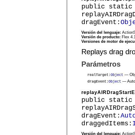
spark.automation.delegates.components.supportClasses
public static
spark.automation.delegates.skins.spark
spark.automation.events
replayAIRDrag
spark.collections
dragEvent:
Obj
spark.components
spark.components.calendarClasses
spark.components.gridClasses
Versión del lenguaje:
ActionS
spark.components.mediaClasses
Versión de producto:
Flex 4.
spark.components.supportClasses
Versiones de motor de ejec
spark.components.windowClasses
spark.core
Replays drag dro
spark.effects
spark.effects.animation
Parámetros
spark.effects.easing
spark.effects.interpolation
spark.effects.supportClasses
— Obje
realTarget
:
Object
spark.events
spark.filters
— Autom
dragEvent
:
Object
spark.formatters
spark.formatters.supportClasses
replayAIRDragStartE
spark.globalization
public static
spark.globalization.supportClasses
spark.layouts
replayAIRDrag
spark.layouts.supportClasses
spark.managers
dragEvent:
Aut
spark.modules
spark.preloaders
draggedItems:
spark.primitives
spark.primitives.supportClasses
Versión del lenguaje:
ActionS
spark.skins