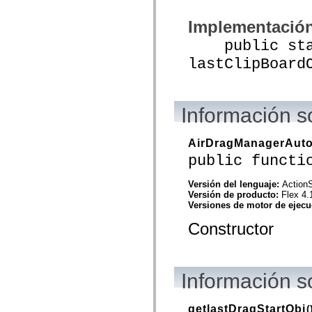
mx.automation.air
mx.automation.delegates
Implementació
mx.automation.delegates.advancedDataGrid
mx.automation.delegates.charts
public stat
mx.automation.delegates.containers
mx.automation.delegates.controls
lastClipBoard
mx.automation.delegates.controls.dataGridClasses
mx.automation.delegates.controls.fileSystemClasses
mx.automation.delegates.core
mx.automation.delegates.flashflexkit
mx.automation.events
Información s
mx.binding
mx.binding.utils
mx.charts
AirDragManagerAuto
mx.charts.chartClasses
public functi
mx.charts.effects
mx.charts.effects.effectClasses
mx.charts.events
Versión del lenguaje:
ActionS
mx.charts.renderers
Versión de producto:
Flex 4.
mx.charts.series
Versiones de motor de ejec
mx.charts.series.items
mx.charts.series.renderData
Constructor
mx.charts.styles
mx.collections
mx.collections.errors
mx.containers
Información 
mx.containers.accordionClasses
mx.containers.dividedBoxClasses
mx.containers.errors
mx.containers.utilityClasses
getlastDragStartObj
(