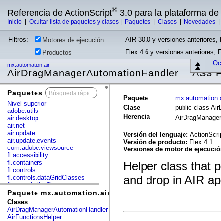
®
Referencia de ActionScript
3.0 para la plataforma d
Inicio
|
Ocultar lista de paquetes y clases
|
Paquetes
|
Clases
|
Novedades
Filtros:
AIR 30.0 y versiones anteriores, 
Motores de ejecución
Flex 4.6 y versiones anteriores, 
Productos
Ocu
mx.automation.air
AirDragManagerAutomationHandler - AS3 F
Paquetes
x
Paquete
mx.automation.a
Nivel superior
Clase
public class A
adobe.utils
Herencia
AirDragManage
air.desktop
air.net
air.update
Versión del lenguaje:
ActionScri
air.update.events
Versión de producto:
Flex 4.1
com.adobe.viewsource
Versiones de motor de ejecuci
fl.accessibility
fl.containers
Helper class that 
fl.controls
and drop in AIR ap
fl.controls.dataGridClasses
fl.controls.listClasses
fl.controls.progressBarClasses
Paquete mx.automation.air
fl.core
Clases
fl.data
AirDragManagerAutomationHandler
fl.display
AirFunctionsHelper