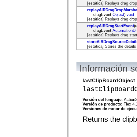
flash.net.dns
[estática] Replays drag dro
flash.net.drm
replayAIRDragDropMarsha
flash.notifications
dragEvent:
Object
):
void
flash.permissions
[estática] Replays drag drop
flash.printing
flash.profiler
replayAIRDragStartEvent
(
flash.sampler
dragEvent:
AutomationD
flash.security
[estática] Replays drag star
flash.sensors
storeAIRDragSourceDetail
flash.system
[estática] Stores the details
flash.text
flash.text.engine
flash.text.ime
flash.ui
flash.utils
Información s
flash.xml
flashx.textLayout
flashx.textLayout.compose
lastClipBoardObject
flashx.textLayout.container
lastClipBoard
flashx.textLayout.conversion
flashx.textLayout.edit
flashx.textLayout.elements
Versión del lenguaje:
ActionS
flashx.textLayout.events
Versión de producto:
Flex 4.
flashx.textLayout.factory
Versiones de motor de ejec
flashx.textLayout.formats
flashx.textLayout.operations
Returns the clipb
flashx.textLayout.utils
flashx.undo
mx.accessibility
mx.automation