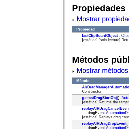
fl.events
fl.ik
Propiedades 
fl.lang
fl.livepreview
Mostrar propieda
fl.managers
fl.motion
fl.motion.easing
Propiedad
fl.rsl
fl.text
lastClipBoardObject
:
Clip
fl.transitions
[estática] [solo lectura] Ret
fl.transitions.easing
fl.video
flash.accessibility
flash.concurrent
Métodos públ
flash.crypto
flash.data
Mostrar métodos 
flash.desktop
flash.display
flash.display3D
Método
flash.display3D.textures
flash.errors
AirDragManagerAutomati
flash.events
Constructor
flash.external
getlastDragStartObj
():
IAut
flash.filesystem
[estática] Returns the target
flash.filters
replayAIRDragCancelEven
flash.geom
dragEvent:
AutomationD
flash.globalization
[estática] Replays drag can
flash.html
flash.media
replayAIRDragDropEvent
(
flash.net
dragEvent:
AutomationD