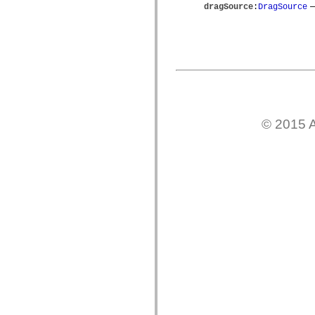
—
dragSource
:
DragSource
Lista de elementos desfasados
Constantes de implementación de accesibilidad
Cómo utilizar ejemplos de ActionScript
Avisos legales
© 2015 A