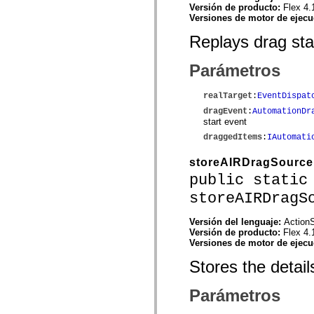
Versión de producto:
Flex 4.
spark.skins.mobile
Versiones de motor de ejec
spark.skins.mobile.supportClasses
spark.skins.spark
Replays drag sta
spark.skins.spark.mediaClasses.fullScreen
spark.skins.spark.mediaClasses.normal
spark.skins.spark.windowChrome
Parámetros
spark.skins.wireframe
spark.skins.wireframe.mediaClasses
spark.skins.wireframe.mediaClasses.fullScreen
realTarget
:
EventDispat
spark.transitions
dragEvent
:
AutomationDr
spark.utils
start event
spark.validators
spark.validators.supportClasses
draggedItems
:
IAutomati
Elementos del lenguaje
storeAIRDragSource
Constantes globales
Funciones globales
public static
Operadores
Sentencias, palabras clave y directivas
storeAIRDragS
Tipos especiales
Apéndices
Versión del lenguaje:
ActionS
Novedades
Versión de producto:
Flex 4.
Errores del compilador
Versiones de motor de ejec
Advertencias del compilador
Errores en tiempo de ejecución
Stores the detail
Migración a ActionScript 3
Conjuntos de caracteres admitidos
Parámetros
Solo etiquetas MXML
Elementos Motion XML
Etiquetas de texto temporizado