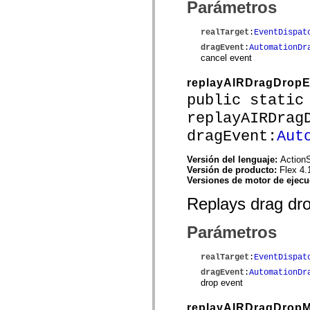
Parámetros
mx.olap
mx.olap.aggregators
mx.preloaders
realTarget
:
EventDispat
mx.printing
dragEvent
:
AutomationDr
mx.resources
cancel event
mx.rpc
mx.rpc.events
mx.rpc.http
replayAIRDragDropE
mx.rpc.http.mxml
public static
mx.rpc.mxml
mx.rpc.remoting
replayAIRDrag
mx.rpc.remoting.mxml
mx.rpc.soap
dragEvent:
Aut
mx.rpc.soap.mxml
mx.rpc.wsdl
Versión del lenguaje:
ActionS
mx.rpc.xml
Versión de producto:
Flex 4.
mx.skins
Versiones de motor de ejec
mx.skins.halo
mx.skins.spark
Replays drag dr
mx.skins.wireframe
mx.skins.wireframe.windowChrome
mx.states
Parámetros
mx.styles
mx.utils
mx.validators
realTarget
:
EventDispat
spark.accessibility
dragEvent
:
AutomationDr
spark.automation.delegates
drop event
spark.automation.delegates.components
spark.automation.delegates.components.gridClasses
replayAIRDragDropM
spark.automation.delegates.components.mediaClasses